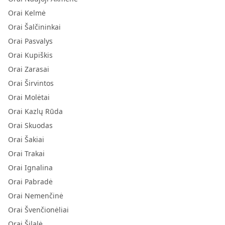
Orai Kelmė
Orai Šalčininkai
Orai Pasvalys
Orai Kupiškis
Orai Zarasai
Orai Širvintos
Orai Molėtai
Orai Kazlų Rūda
Orai Skuodas
Orai Šakiai
Orai Trakai
Orai Ignalina
Orai Pabradė
Orai Nemenčinė
Orai Švenčionėliai
Orai Šilalė