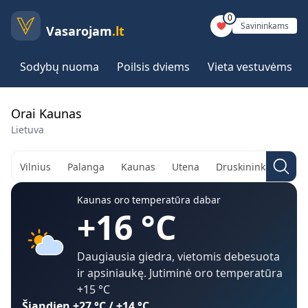
0
Savininkams
Vasarojam
.lt
Sodybų nuoma
Poilsis dviems
Vieta vestuvėms
Orai Kaunas
Lietuva
Vilnius
Palanga
Kaunas
Utena
Druskininkai
Aly
Kaunas
oro temperatūra dabar
+16
°C
Daugiausia giedra, vietomis debesuota
ir apsiniaukę
. Jutiminė oro temperatūra
+15
°C
Šiandien
+27
°C /
+14
°C