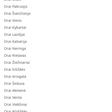
Orai Pakruojis
Orai Švenčionys
Orai Vievis
Orai Kybartai
Orai Lazdijai
Orai Kalvarija
Orai Neringa
Orai Rietavas
Orai Žiežmariai
Orai Eišiškės
Orai Ariogala
Orai Šeduva
Orai Akmenė
Orai Venta
Orai Viekšniai
Orai Rūdiškės