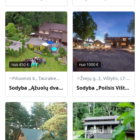
nuo
450
€
nuo
1000
€
Piliuonos k., Taurakiemio sen., LT-53021 Kauno raj.
Žvejų g. 2, Vištytis, LT-70037 Vilkaviškio r.
Sodyba „Ąžuolų dvarelis“
Sodyba „Poilsis Vištytyje“