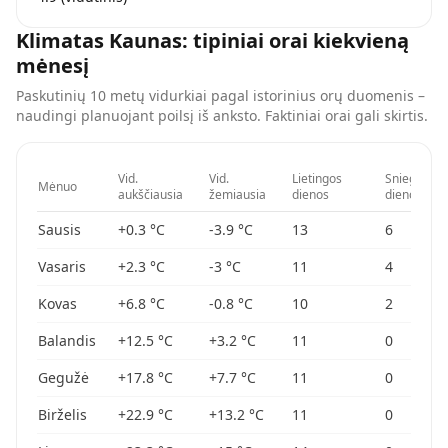
Klimatas
Kaunas
: tipiniai orai kiekvieną
mėnesį
Paskutinių 10 metų vidurkiai pagal istorinius orų duomenis –
naudingi planuojant poilsį iš anksto. Faktiniai orai gali skirtis.
Vid.
Vid.
Lietingos
Sniego
Mėnuo
aukščiausia
žemiausia
dienos
dienos
Sausis
+0.3
°C
-3.9
°C
13
6
Vasaris
+2.3
°C
-3
°C
11
4
Kovas
+6.8
°C
-0.8
°C
10
2
Balandis
+12.5
°C
+3.2
°C
11
0
Gegužė
+17.8
°C
+7.7
°C
11
0
Birželis
+22.9
°C
+13.2
°C
11
0