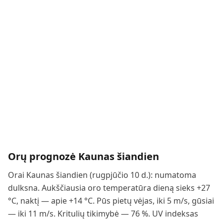
Orų prognozė
Kaunas
šiandien
Orai Kaunas šiandien (rugpjūčio 10 d.): numatoma
dulksna. Aukščiausia oro temperatūra dieną sieks +27
°C, naktį — apie +14 °C. Pūs pietų vėjas, iki 5 m/s, gūsiai
— iki 11 m/s. Kritulių tikimybė — 76 %. UV indeksas