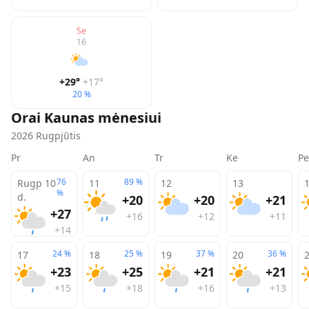
Se
16
+29
°
+17
°
20 %
Orai
Kaunas
mėnesiui
2026
Rugpjūtis
Pr
An
Tr
Ke
Pe
76
89
%
Rugp 10
11
12
13
%
d.
+20
+20
+21
+27
+16
+12
+11
+14
24
%
25
%
37
%
36
%
17
18
19
20
+23
+25
+21
+21
+15
+18
+16
+13