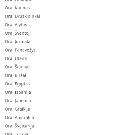
Orai Kaunas
Orai Druskininkai
Orai Alytus
Orai Šventoji
Orai Jurmala
Orai Panevėžys
Orai Utena
Orai Šiauliai
Orai Biržai
Orai Egiptas
Orai Ispanija
Orai Japonija
Orai Graikija
Orai Australija
Orai Šveicarija
Orai Turkija