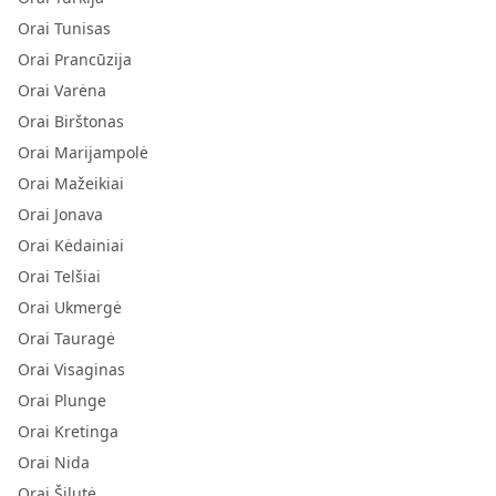
Orai Tunisas
Orai Prancūzija
Orai Varėna
Orai Birštonas
Orai Marijampolė
Orai Mažeikiai
Orai Jonava
Orai Kėdainiai
Orai Telšiai
Orai Ukmergė
Orai Tauragė
Orai Visaginas
Orai Plunge
Orai Kretinga
Orai Nida
Orai Šilutė