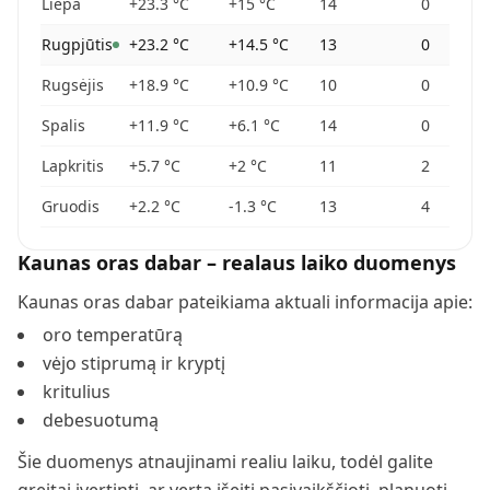
Liepa
+23.3
°C
+15
°C
14
0
Rugpjūtis
+23.2
°C
+14.5
°C
13
0
Rugsėjis
+18.9
°C
+10.9
°C
10
0
Spalis
+11.9
°C
+6.1
°C
14
0
Lapkritis
+5.7
°C
+2
°C
11
2
Gruodis
+2.2
°C
-1.3
°C
13
4
Kaunas
oras dabar – realaus laiko duomenys
Kaunas
oras dabar pateikiama aktuali informacija apie:
oro temperatūrą
vėjo stiprumą ir kryptį
kritulius
debesuotumą
Šie duomenys atnaujinami realiu laiku, todėl galite