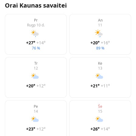
Orai
Kaunas
savaitei
Pr
An
Rugp 10 d.
11
+27
°
+14
°
+20
°
+16
°
76 %
89 %
Tr
Ke
12
13
+20
°
+12
°
+21
°
+11
°
Pe
Še
14
15
+23
°
+12
°
+26
°
+14
°