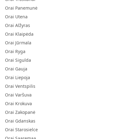
Orai Panemunė
Orai Utena
Orai Alžyras
Orai Klaipėda
Orai Jūrmala
Orai Ryga
Orai Sigulda
Orai Gauja
Orai Liepoja
Orai Ventspilis
Orai Varšuva
Orai Krokuva
Orai Zakopanė
Orai Gdanskas
Orai Starosielce
Orai Saaremaa