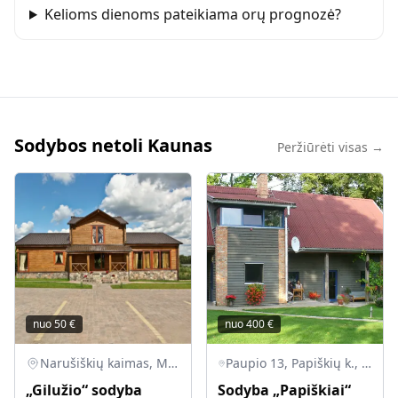
Kelioms dienoms pateikiama orų prognozė?
Sodybos netoli Kaunas
Peržiūrėti visas →
nuo
50
€
nuo
400
€
Narušiškių kaimas, Molėtų raj.
Paupio 13, Papiškių k., Zapyškio sen., LT-53414 Kauno r.
„Gilužio“ sodyba
Sodyba „Papiškiai“