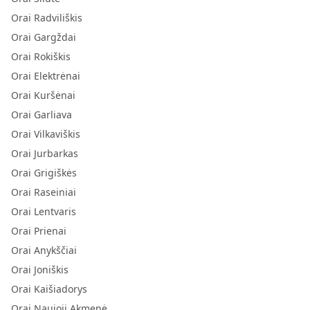
Orai Radviliškis
Orai Gargždai
Orai Rokiškis
Orai Elektrėnai
Orai Kuršėnai
Orai Garliava
Orai Vilkaviškis
Orai Jurbarkas
Orai Grigiškės
Orai Raseiniai
Orai Lentvaris
Orai Prienai
Orai Anykščiai
Orai Joniškis
Orai Kaišiadorys
Orai Naujoji Akmenė