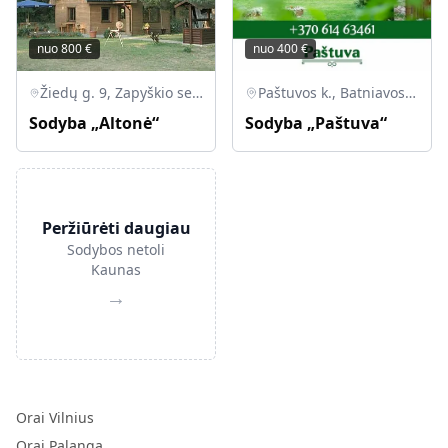
nuo
800
€
nuo
400
€
Žiedų g. 9, Zapyškio sen., Altoniškiai, Kauno r.
Paštuvos k., Batniavos sen., Kauno r.
Sodyba „Altonė“
Sodyba „Paštuva“
Peržiūrėti daugiau
Sodybos netoli
Kaunas
→
Orai Vilnius
Orai Palanga