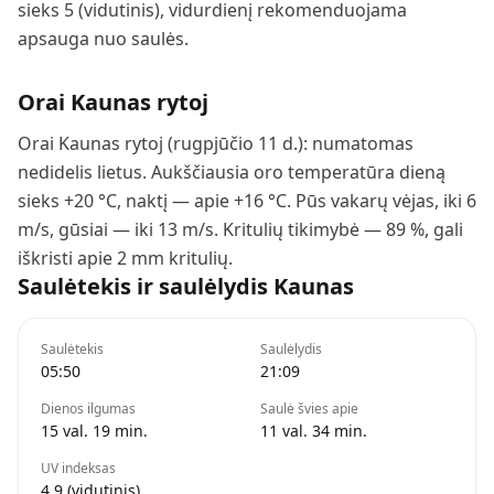
sieks 5 (vidutinis), vidurdienį rekomenduojama
apsauga nuo saulės.
Orai
Kaunas
rytoj
Orai Kaunas rytoj (rugpjūčio 11 d.): numatomas
nedidelis lietus. Aukščiausia oro temperatūra dieną
sieks +20 °C, naktį — apie +16 °C. Pūs vakarų vėjas, iki 6
m/s, gūsiai — iki 13 m/s. Kritulių tikimybė — 89 %, gali
iškristi apie 2 mm kritulių.
Saulėtekis ir saulėlydis
Kaunas
Saulėtekis
Saulėlydis
05:50
21:09
Dienos ilgumas
Saulė švies apie
15 val. 19 min.
11 val. 34 min.
UV indeksas
4.9 (vidutinis)