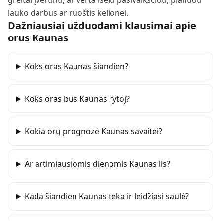
greitai įvertinti, ar verta išeiti pasivaikščioti, planuoti
lauko darbus ar ruoštis kelionei.
Dažniausiai užduodami klausimai apie
orus
Kaunas
Koks oras Kaunas šiandien?
Koks oras bus Kaunas rytoj?
Kokia orų prognozė Kaunas savaitei?
Ar artimiausiomis dienomis Kaunas lis?
Kada šiandien Kaunas teka ir leidžiasi saulė?