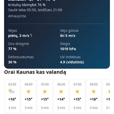
Kritulių tikimybė
76
%
Saulė teka
05:50
, leidžiasi
21:09
Atnaujinta
Vėjas
Vėjo gūsiai
pietų
,
3
m/s
iki 5 m/s
Oro drėgmė
Slėgis
77 %
1019 hPa
Debesuotumas
UV indeksas
30 %
4.9 (vidutinis)
Orai
Kaunas
kas valandą
03:00
04:00
05:00
06:00
07:00
08:00
09:00
+16
°
+15
°
+15
°
+14
°
+15
°
+16
°
+19
°
3
m/s
3
m/s
3
m/s
3
m/s
3
m/s
3
m/s
3
m/s