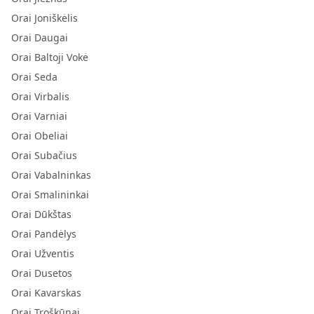
Orai Joniškėlis
Orai Daugai
Orai Baltoji Vokė
Orai Seda
Orai Virbalis
Orai Varniai
Orai Obeliai
Orai Subačius
Orai Vabalninkas
Orai Smalininkai
Orai Dūkštas
Orai Pandėlys
Orai Užventis
Orai Dusetos
Orai Kavarskas
Orai Troškūnai