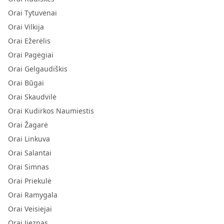
Orai Tytuvėnai
Orai Vilkija
Orai Ežerėlis
Orai Pagėgiai
Orai Gelgaudiškis
Orai Būgai
Orai Skaudvilė
Orai Kudirkos Naumiestis
Orai Žagarė
Orai Linkuva
Orai Salantai
Orai Simnas
Orai Priekulė
Orai Ramygala
Orai Veisiejai
Orai Jieznas