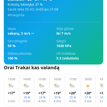
Kritulių tikimybė
37
%
Saulė teka
05:43
, leidžiasi
21:08
Atnaujinta
Vėjas
Vėjo gūsiai
vakarų
,
3
m/s
iki 7 m/s
Oro drėgmė
Slėgis
59 %
1020 hPa
Debesuotumas
UV indeksas
100 %
5.3 (vidutinis)
Orai
Trakai
kas valandą
13:00
14:00
15:00
16:00
17:00
18:00
19:00
+17
°
+19
°
+17
°
+19
°
+20
°
+20
°
+19
°
20 %
24 %
30 %
35 %
37 %
32 %
3
m/s
3
m/s
4
m/s
4
m/s
4
m/s
3
m/s
3
m/s