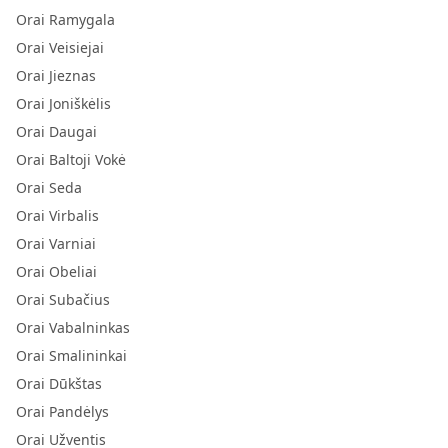
Orai Ramygala
Orai Veisiejai
Orai Jieznas
Orai Joniškėlis
Orai Daugai
Orai Baltoji Vokė
Orai Seda
Orai Virbalis
Orai Varniai
Orai Obeliai
Orai Subačius
Orai Vabalninkas
Orai Smalininkai
Orai Dūkštas
Orai Pandėlys
Orai Užventis