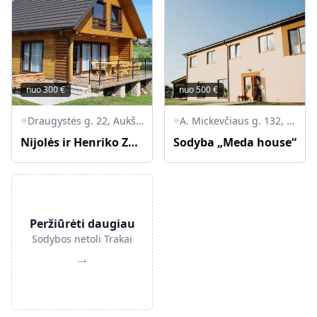
nuo
300
€
nuo
500
€
Draugystės g. 22, Aukštadvario k., LT-21034 Trakų r.
A. Mickevčiaus g. 132, Zujūnų sen., Vilniaus Apskritis
Nijolės ir Henriko Zubrickų sodyba
Sodyba „Meda house“
Peržiūrėti daugiau
Sodybos netoli Trakai
→