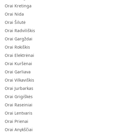
Orai Kretinga
Orai Nida
Orai Šilutė
Orai Radviliškis
Orai Gargždai
Orai Rokiškis
Orai Elektrėnai
Orai Kuršėnai
Orai Garliava
Orai Vilkaviškis
Orai Jurbarkas
Orai Grigiškės
Orai Raseiniai
Orai Lentvaris
Orai Prienai
Orai Anykščiai