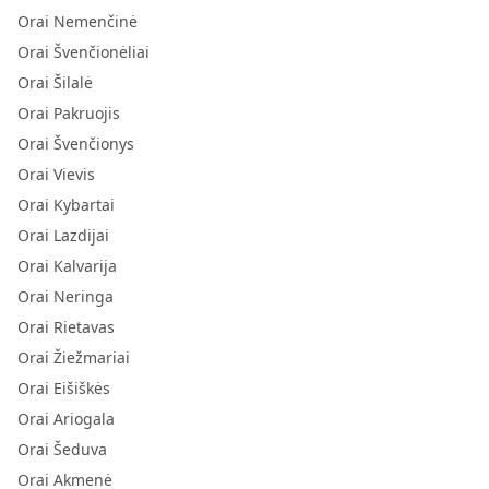
Orai Nemenčinė
Orai Švenčionėliai
Orai Šilalė
Orai Pakruojis
Orai Švenčionys
Orai Vievis
Orai Kybartai
Orai Lazdijai
Orai Kalvarija
Orai Neringa
Orai Rietavas
Orai Žiežmariai
Orai Eišiškės
Orai Ariogala
Orai Šeduva
Orai Akmenė