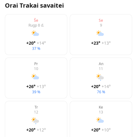
Orai
Trakai
savaitei
Še
Se
Rugp 8 d.
9
+20
°
+14
°
+23
°
+13
°
37 %
Pr
An
10
11
+26
°
+13
°
+20
°
+14
°
39 %
76 %
Tr
Ke
12
13
+20
°
+12
°
+20
°
+10
°