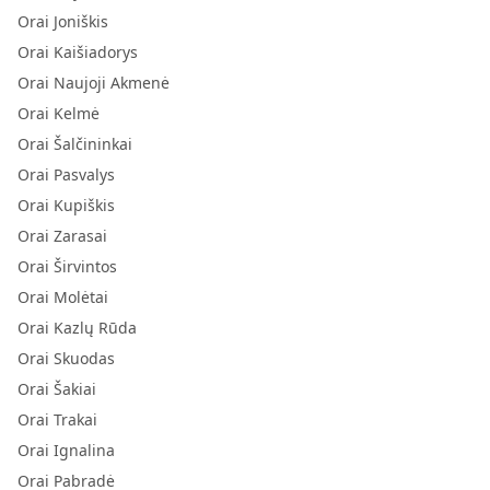
Orai Joniškis
Orai Kaišiadorys
Orai Naujoji Akmenė
Orai Kelmė
Orai Šalčininkai
Orai Pasvalys
Orai Kupiškis
Orai Zarasai
Orai Širvintos
Orai Molėtai
Orai Kazlų Rūda
Orai Skuodas
Orai Šakiai
Orai Trakai
Orai Ignalina
Orai Pabradė