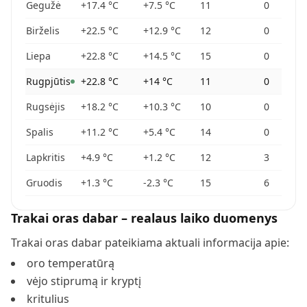
Gegužė
+17.4
°C
+7.5
°C
11
0
Birželis
+22.5
°C
+12.9
°C
12
0
Liepa
+22.8
°C
+14.5
°C
15
0
Rugpjūtis
+22.8
°C
+14
°C
11
0
Rugsėjis
+18.2
°C
+10.3
°C
10
0
Spalis
+11.2
°C
+5.4
°C
14
0
Lapkritis
+4.9
°C
+1.2
°C
12
3
Gruodis
+1.3
°C
-2.3
°C
15
6
Trakai
oras dabar – realaus laiko duomenys
Trakai
oras dabar pateikiama aktuali informacija apie:
oro temperatūrą
vėjo stiprumą ir kryptį
kritulius