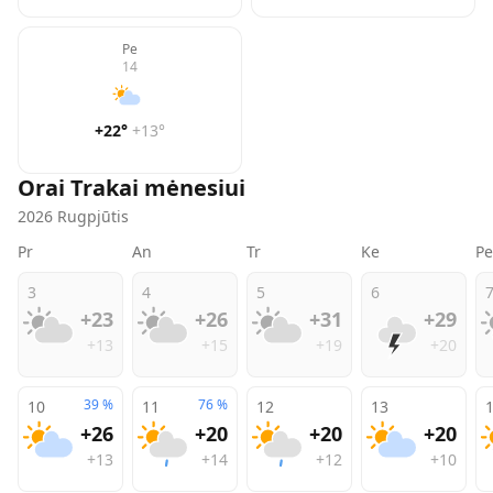
Pe
14
+22
°
+13
°
Orai
Trakai
mėnesiui
2026
Rugpjūtis
Pr
An
Tr
Ke
Pe
3
4
5
6
+23
+26
+31
+29
+13
+15
+19
+20
39
%
76
%
10
11
12
13
+26
+20
+20
+20
+13
+14
+12
+10