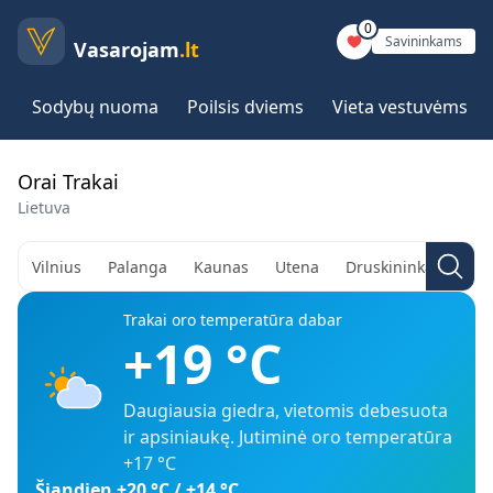
0
Savininkams
Vasarojam
.lt
Sodybų nuoma
Poilsis dviems
Vieta vestuvėms
Orai Trakai
Lietuva
Vilnius
Palanga
Kaunas
Utena
Druskininkai
Aly
Trakai
oro temperatūra dabar
+19
°C
Daugiausia giedra, vietomis debesuota
ir apsiniaukę
. Jutiminė oro temperatūra
+17
°C
Šiandien
+20
°C /
+14
°C