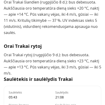
Orai Trakai šiandien (rugpjūčio 8 d.): bus debesuota.
Aukščiausia oro temperatūra dieną sieks +20 °C, naktį
— apie +14 °C. Pūs vakarų vėjas, iki 4 m/s, gūsiai — iki
11 m/s. Kritulių tikimybė — 37 %. UV indeksas sieks 5
(vidutinis), vidurdienį rekomenduojama apsauga nuo
saulės.
Orai
Trakai
rytoj
Orai Trakai rytoj (rugpjūčio 9 d.): bus debesuota.
Aukščiausia oro temperatūra dieną sieks +23 °C, naktį
— apie +13 °C. Pūs vakarų vėjas, iki 3 m/s, gūsiai — iki 5
m/s.
Saulėtekis ir saulėlydis
Trakai
Saulėtekis
Saulėlydis
05:43
21:08