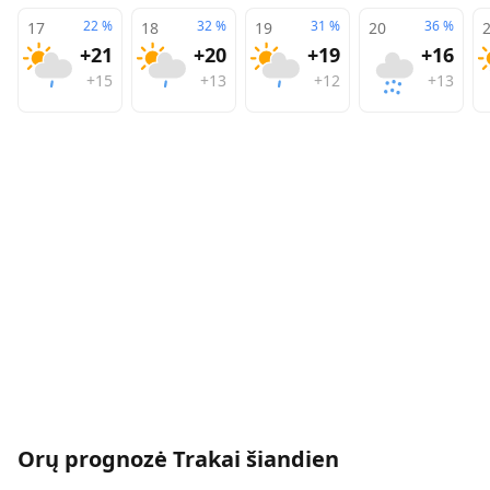
22
%
32
%
31
%
36
%
17
18
19
20
+21
+20
+19
+16
+15
+13
+12
+13
Orų prognozė
Trakai
šiandien