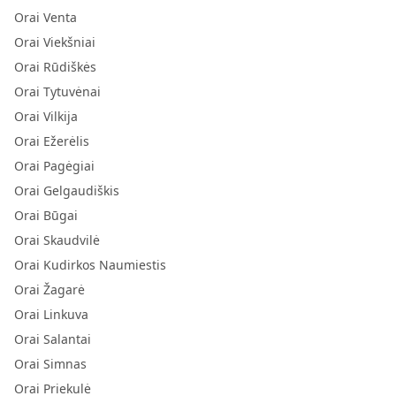
Orai Venta
Orai Viekšniai
Orai Rūdiškės
Orai Tytuvėnai
Orai Vilkija
Orai Ežerėlis
Orai Pagėgiai
Orai Gelgaudiškis
Orai Būgai
Orai Skaudvilė
Orai Kudirkos Naumiestis
Orai Žagarė
Orai Linkuva
Orai Salantai
Orai Simnas
Orai Priekulė