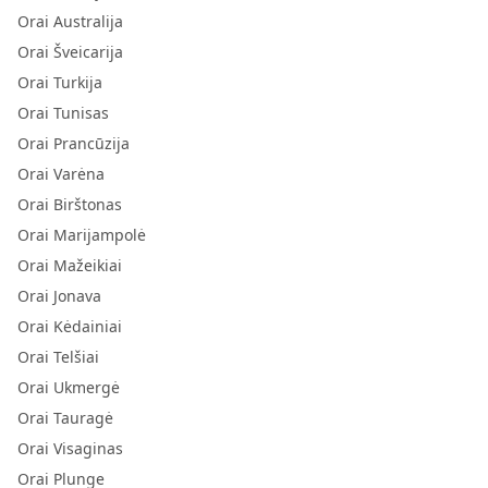
Orai Australija
Orai Šveicarija
Orai Turkija
Orai Tunisas
Orai Prancūzija
Orai Varėna
Orai Birštonas
Orai Marijampolė
Orai Mažeikiai
Orai Jonava
Orai Kėdainiai
Orai Telšiai
Orai Ukmergė
Orai Tauragė
Orai Visaginas
Orai Plunge