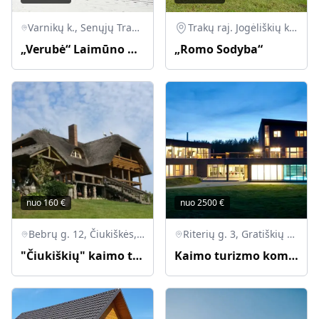
Varnikų k., Senųjų Trakų sen., LT-21001 Trakų r.
Trakų raj. Jogėliškių km.
„Verubė“ Laimūno Rožuko sodyba „Verubė“
„Romo Sodyba“
nuo
160
€
nuo
2500
€
Bebrų g. 12, Čiukiškės, Trakų sen., Trakų r. sav.
Riterių g. 3, Gratiškių k., LT-21100 Trakų r.
"Čiukiškių" kaimo turizmo sodyba
Kaimo turizmo kompleksas „Riterio krantas“