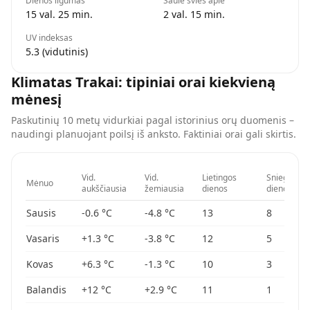
Dienos ilgumas
Saulė švies apie
15 val. 25 min.
2 val. 15 min.
UV indeksas
5.3 (vidutinis)
Klimatas
Trakai
: tipiniai orai kiekvieną
mėnesį
Paskutinių 10 metų vidurkiai pagal istorinius orų duomenis –
naudingi planuojant poilsį iš anksto. Faktiniai orai gali skirtis.
Vid.
Vid.
Lietingos
Sniego
Mėnuo
aukščiausia
žemiausia
dienos
dienos
Sausis
-0.6
°C
-4.8
°C
13
8
Vasaris
+1.3
°C
-3.8
°C
12
5
Kovas
+6.3
°C
-1.3
°C
10
3
Balandis
+12
°C
+2.9
°C
11
1