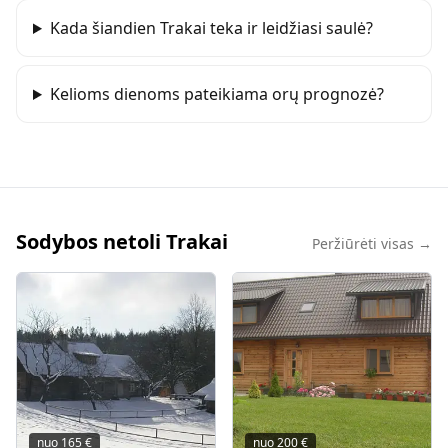
Kada šiandien Trakai teka ir leidžiasi saulė?
Kelioms dienoms pateikiama orų prognozė?
Sodybos netoli Trakai
Peržiūrėti visas →
nuo
165
€
nuo
200
€