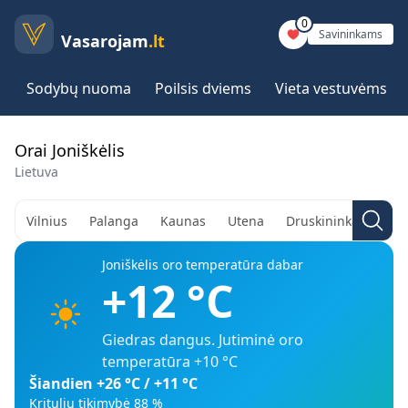
0
Savininkams
Vasarojam
.lt
Sodybų nuoma
Poilsis dviems
Vieta vestuvėms
Orai Joniškėlis
Lietuva
Vilnius
Palanga
Kaunas
Utena
Druskininkai
Aly
Joniškėlis
oro temperatūra dabar
+12
°C
Giedras dangus
. Jutiminė oro
temperatūra
+10
°C
Šiandien
+26
°C /
+11
°C
Kritulių tikimybė
88
%