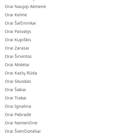
Orai Naujoji Akmenė
Orai Kelmė
Orai Šalčininkai
Orai Pasvalys
Orai Kupiškis
Orai Zarasai
Orai Širvintos
Orai Molėtai
Orai Kazlų Rūda
Orai Skuodas
Orai Šakiai
Orai Trakai
Orai Ignalina
Orai Pabradė
Orai Nemenčinė
Orai Švenčionėliai