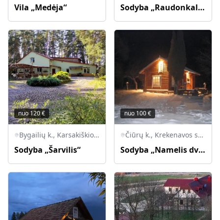
Vila „Medėja“
Sodyba „Raudonkalnis“
nuo
120
€
nuo
100
€
Bygailių k., Karsakiškio sen., LT-38473 Panevėžio r.
Čiūrų k., Krekenavos sen., LT-38302 Panėvežio r.
Sodyba „Šarvilis“
Sodyba „Namelis dviems“