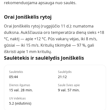
rekomenduojama apsauga nuo saulės.
Orai
Joniškėlis
rytoj
Orai Joniškėlis rytoj (rugpjūčio 11 d.): numatoma
dulksna. Aukščiausia oro temperatūra dieną sieks +18
°C, naktį — apie +12 °C. Pūs vakarų vėjas, iki 8 m/s,
gūsiai — iki 15 m/s. Kritulių tikimybė — 97 %, gali
iškristi apie 1 mm kritulių.
Saulėtekis ir saulėlydis
Joniškėlis
Saulėtekis
Saulėlydis
05:44
21:12
Dienos ilgumas
Saulė švies apie
15 val. 28 min.
9 val. 57 min.
UV indeksas
5.2 (vidutinis)