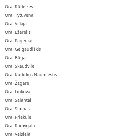
Orai Rūdiškės
Orai Tytuvėnai
Orai Vilkija
Orai Ežerėlis
Orai Pagėgiai
Orai Gelgaudiškis
Orai Būgai
Orai Skaudvilė
Orai Kudirkos Naumiestis
Orai Žagarė
Orai Linkuva
Orai Salantai
Orai Simnas
Orai Priekulė
Orai Ramygala
Orai Veisiejai