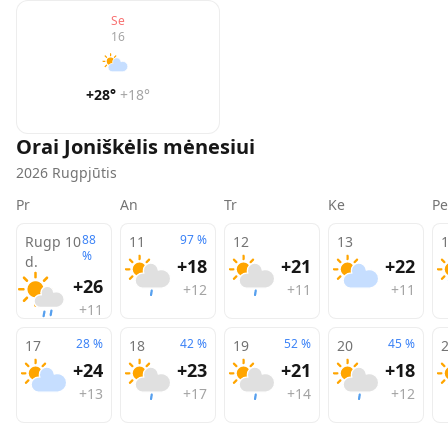
Se
16
+28
°
+18
°
Orai
Joniškėlis
mėnesiui
2026
Rugpjūtis
Pr
An
Tr
Ke
Pe
88
97
%
Rugp 10
11
12
13
%
d.
+18
+21
+22
+26
+12
+11
+11
+11
28
%
42
%
52
%
45
%
17
18
19
20
+24
+23
+21
+18
+13
+17
+14
+12