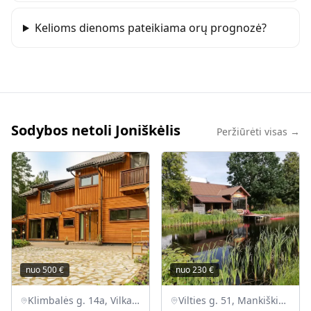
Kelioms dienoms pateikiama orų prognozė?
Sodybos netoli Joniškėlis
Peržiūrėti visas →
nuo
500
€
nuo
230
€
Klimbalės g. 14a, Vilkapjūvių k., Panevėžio r.
Vilties g. 51, Mankiškių k., Radviliškio r.