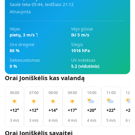
Saulė teka
05:44
, leidžiasi
21:12
Atnaujinta
Vėjas
Vėjo gūsiai
pietų
,
3
m/s
iki 5 m/s
Oro drėgmė
Slėgis
86 %
1016 hPa
Debesuotumas
UV indeksas
0 %
5.2 (vidutinis)
Orai
Joniškėlis
kas valandą
06:00
07:00
08:00
09:00
10:00
11:00
12:00
+12
°
+12
°
+14
°
+17
°
+20
°
+22
°
+24
°
3
m/s
3
m/s
4
m/s
4
m/s
4
m/s
5
m/s
6
m/s
Orai
Joniškėlis
savaitei