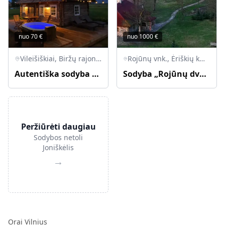
nuo
70
€
nuo
1000
€
Vileišiškiai, Biržų rajono savivaldybė, Lietuva
Rojūnų vnk., Ėriškių km., Upytės seniūnija, Panevėžio raj.
Autentiška sodyba su kubilu ir dūmine bei balto garo poniška pirtimi
Sodyba „Rojūnų dvaras“
Peržiūrėti daugiau
Sodybos netoli
Joniškėlis
→
Orai Vilnius