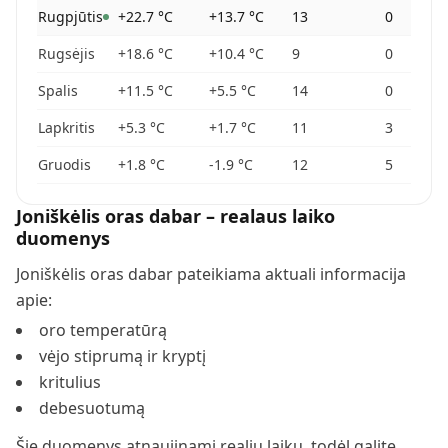
Rugpjūtis
+22.7
°C
+13.7
°C
13
0
Rugsėjis
+18.6
°C
+10.4
°C
9
0
Spalis
+11.5
°C
+5.5
°C
14
0
Lapkritis
+5.3
°C
+1.7
°C
11
3
Gruodis
+1.8
°C
-1.9
°C
12
5
Joniškėlis
oras dabar – realaus laiko
duomenys
Joniškėlis
oras dabar pateikiama aktuali informacija
apie:
oro temperatūrą
vėjo stiprumą ir kryptį
kritulius
debesuotumą
Šie duomenys atnaujinami realiu laiku, todėl galite