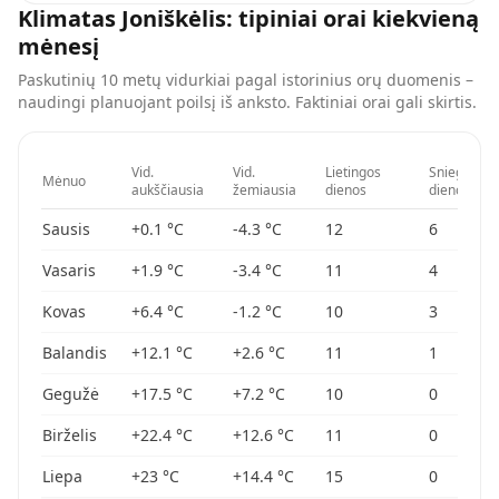
Klimatas
Joniškėlis
: tipiniai orai kiekvieną
mėnesį
Paskutinių 10 metų vidurkiai pagal istorinius orų duomenis –
naudingi planuojant poilsį iš anksto. Faktiniai orai gali skirtis.
Vid.
Vid.
Lietingos
Sniego
Mėnuo
aukščiausia
žemiausia
dienos
dienos
Sausis
+0.1
°C
-4.3
°C
12
6
Vasaris
+1.9
°C
-3.4
°C
11
4
Kovas
+6.4
°C
-1.2
°C
10
3
Balandis
+12.1
°C
+2.6
°C
11
1
Gegužė
+17.5
°C
+7.2
°C
10
0
Birželis
+22.4
°C
+12.6
°C
11
0
Liepa
+23
°C
+14.4
°C
15
0