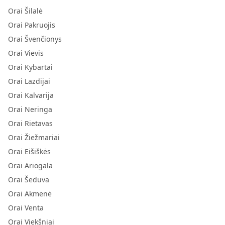
Orai Šilalė
Orai Pakruojis
Orai Švenčionys
Orai Vievis
Orai Kybartai
Orai Lazdijai
Orai Kalvarija
Orai Neringa
Orai Rietavas
Orai Žiežmariai
Orai Eišiškės
Orai Ariogala
Orai Šeduva
Orai Akmenė
Orai Venta
Orai Viekšniai