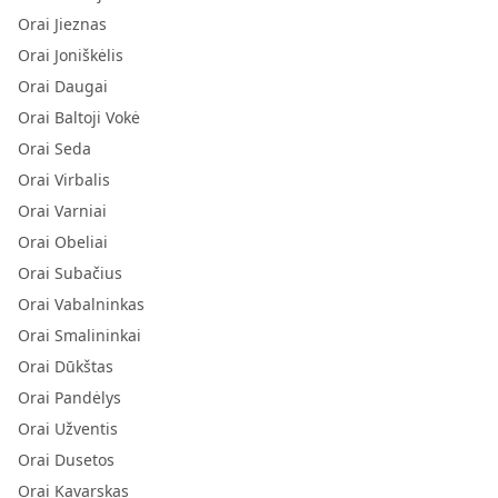
Orai Jieznas
Orai Joniškėlis
Orai Daugai
Orai Baltoji Vokė
Orai Seda
Orai Virbalis
Orai Varniai
Orai Obeliai
Orai Subačius
Orai Vabalninkas
Orai Smalininkai
Orai Dūkštas
Orai Pandėlys
Orai Užventis
Orai Dusetos
Orai Kavarskas