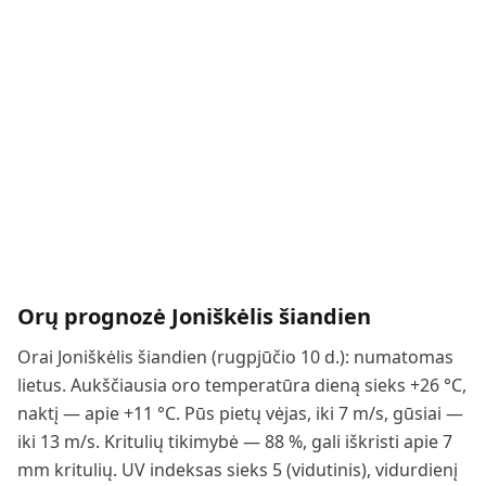
Orų prognozė
Joniškėlis
šiandien
Orai Joniškėlis šiandien (rugpjūčio 10 d.): numatomas
lietus. Aukščiausia oro temperatūra dieną sieks +26 °C,
naktį — apie +11 °C. Pūs pietų vėjas, iki 7 m/s, gūsiai —
iki 13 m/s. Kritulių tikimybė — 88 %, gali iškristi apie 7
mm kritulių. UV indeksas sieks 5 (vidutinis), vidurdienį