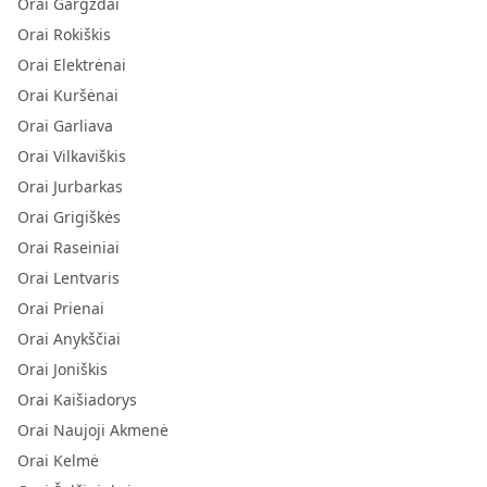
Orai Gargždai
Orai Rokiškis
Orai Elektrėnai
Orai Kuršėnai
Orai Garliava
Orai Vilkaviškis
Orai Jurbarkas
Orai Grigiškės
Orai Raseiniai
Orai Lentvaris
Orai Prienai
Orai Anykščiai
Orai Joniškis
Orai Kaišiadorys
Orai Naujoji Akmenė
Orai Kelmė