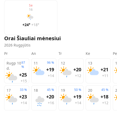
Se
16
+24
°
+18
°
Orai
Šiauliai
mėnesiui
2026
Rugpjūtis
Pr
An
Tr
Ke
Pe
97
96
%
Rugp 10
11
12
13
%
d.
+19
+20
+21
+25
+14
+12
+11
+15
33
%
45
%
50
%
45
%
17
18
19
20
+23
+20
+19
+18
+14
+16
+14
+12