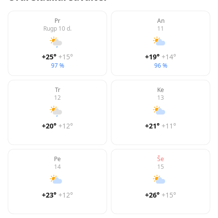
Pr
An
Rugp 10 d.
11
+25
°
+15
°
+19
°
+14
°
97 %
96 %
Tr
Ke
12
13
+20
°
+12
°
+21
°
+11
°
Pe
Še
14
15
+23
°
+12
°
+26
°
+15
°