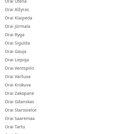
Orai Utena
Orai Alžyras
Orai Klaipėda
Orai Jūrmala
Orai Ryga
Orai Sigulda
Orai Gauja
Orai Liepoja
Orai Ventspilis
Orai Varšuva
Orai Krokuva
Orai Zakopanė
Orai Gdanskas
Orai Starosielce
Orai Saaremaa
Orai Tartu