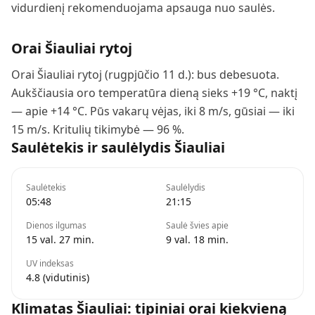
vidurdienį rekomenduojama apsauga nuo saulės.
Orai
Šiauliai
rytoj
Orai Šiauliai rytoj (rugpjūčio 11 d.): bus debesuota.
Aukščiausia oro temperatūra dieną sieks +19 °C, naktį
— apie +14 °C. Pūs vakarų vėjas, iki 8 m/s, gūsiai — iki
15 m/s. Kritulių tikimybė — 96 %.
Saulėtekis ir saulėlydis
Šiauliai
Saulėtekis
Saulėlydis
05:48
21:15
Dienos ilgumas
Saulė švies apie
15 val. 27 min.
9 val. 18 min.
UV indeksas
4.8 (vidutinis)
Klimatas
Šiauliai
: tipiniai orai kiekvieną