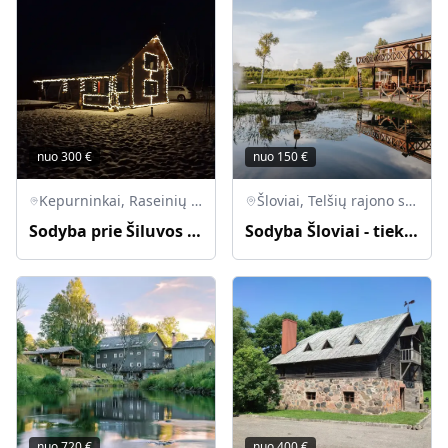
nuo
300
€
nuo
150
€
Kepurninkai, Raseinių rajono savivaldybė, Lietuva
Šloviai, Telšių rajono savivaldybė, Lietuva
Sodyba prie Šiluvos ramybės oazė
Sodyba Šloviai - tiek šventėms, tiek poilsiui
nuo
720
€
nuo
400
€