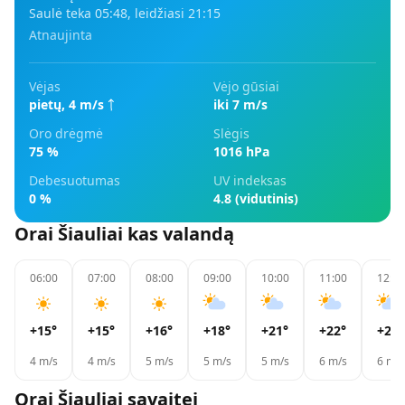
Saulė teka
05:48
, leidžiasi
21:15
Atnaujinta
Vėjas
Vėjo gūsiai
pietų
,
4
m/s
iki 7 m/s
Oro drėgmė
Slėgis
75 %
1016 hPa
Debesuotumas
UV indeksas
0 %
4.8 (vidutinis)
Orai
Šiauliai
kas valandą
06:00
07:00
08:00
09:00
10:00
11:00
12:00
+15
°
+15
°
+16
°
+18
°
+21
°
+22
°
+24
°
4
m/s
4
m/s
5
m/s
5
m/s
5
m/s
6
m/s
6
m/s
Orai
Šiauliai
savaitei