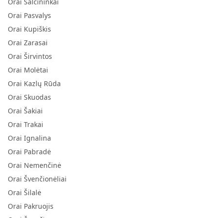
Orai Šalčininkai
Orai Pasvalys
Orai Kupiškis
Orai Zarasai
Orai Širvintos
Orai Molėtai
Orai Kazlų Rūda
Orai Skuodas
Orai Šakiai
Orai Trakai
Orai Ignalina
Orai Pabradė
Orai Nemenčinė
Orai Švenčionėliai
Orai Šilalė
Orai Pakruojis