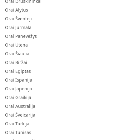
Orai Druskininkai
Orai Alytus
Orai Šventoji
Orai Jurmala
Orai Panevėžys
Orai Utena
Orai Šiauliai
Orai Biržai
Orai Egiptas
Orai Ispanija
Orai Japonija
Orai Graikija
Orai Australija
Orai Šveicarija
Orai Turkija
Orai Tunisas