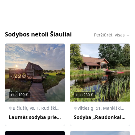
Sodybos netoli Šiauliai
Peržiūrėti visas →
nuo
100
€
nuo
230
€
Bičiušių vs. 1, Rudiškių sen., Joniškio r.
Vilties g. 51, Mankiškių k., Radviliškio r.
Laumės sodyba prie Mūšos tyrelio
Sodyba „Raudonkalnis“