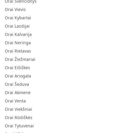
Orai Švenčionys
Orai Vievis
Orai Kybartai
Orai Lazdijai
Orai Kalvarija
Orai Neringa
Orai Rietavas
Orai Žiežmariai
Orai Eišiškės
Orai Ariogala
Orai Šeduva
Orai Akmenė
Orai Venta
Orai Viekšniai
Orai Rūdiškės
Orai Tytuvėnai