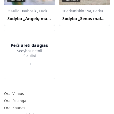
Kūlio Daubos k., Luokės sen., Telšių r.
Barkuniskio 15a,.Barkuniskio km., Krakių sen., LT-58035 Kėdainių r.
Sodyba „Angelų malūnas“
Sodyba „Senas malūnas“
Peržiūrėti daugiau
Sodybos netoli
Šiauliai
→
Orai Vilnius
Orai Palanga
Orai Kaunas