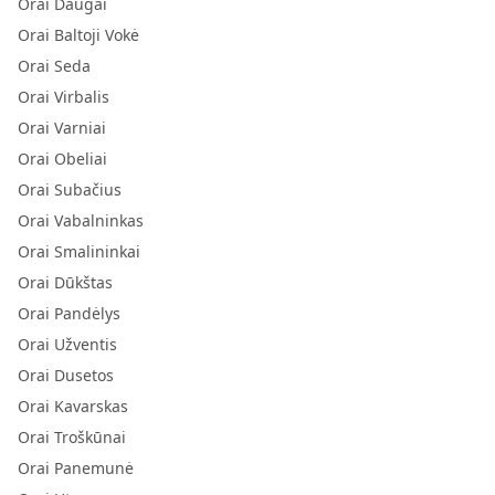
Orai Daugai
Orai Baltoji Vokė
Orai Seda
Orai Virbalis
Orai Varniai
Orai Obeliai
Orai Subačius
Orai Vabalninkas
Orai Smalininkai
Orai Dūkštas
Orai Pandėlys
Orai Užventis
Orai Dusetos
Orai Kavarskas
Orai Troškūnai
Orai Panemunė