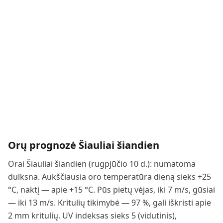
Orų prognozė
Šiauliai
šiandien
Orai Šiauliai šiandien (rugpjūčio 10 d.): numatoma
dulksna. Aukščiausia oro temperatūra dieną sieks +25
°C, naktį — apie +15 °C. Pūs pietų vėjas, iki 7 m/s, gūsiai
— iki 13 m/s. Kritulių tikimybė — 97 %, gali iškristi apie
2 mm kritulių. UV indeksas sieks 5 (vidutinis),