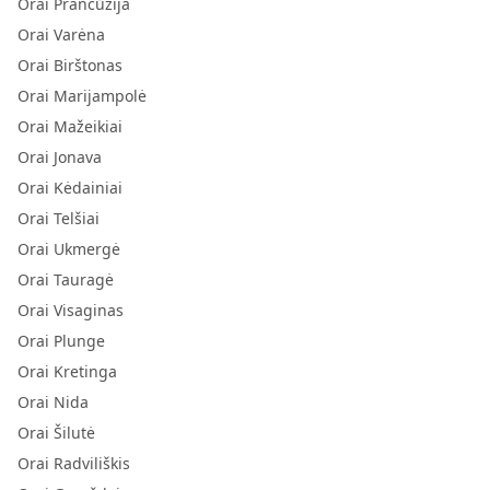
Orai Prancūzija
Orai Varėna
Orai Birštonas
Orai Marijampolė
Orai Mažeikiai
Orai Jonava
Orai Kėdainiai
Orai Telšiai
Orai Ukmergė
Orai Tauragė
Orai Visaginas
Orai Plunge
Orai Kretinga
Orai Nida
Orai Šilutė
Orai Radviliškis