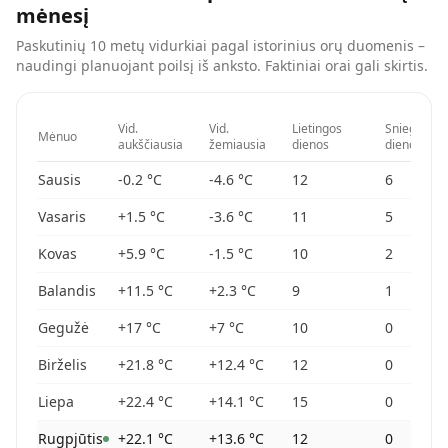
mėnesį
Paskutinių 10 metų vidurkiai pagal istorinius orų duomenis –
naudingi planuojant poilsį iš anksto. Faktiniai orai gali skirtis.
Vid.
Vid.
Lietingos
Sniego
Mėnuo
aukščiausia
žemiausia
dienos
dienos
Sausis
-0.2
°C
-4.6
°C
12
6
Vasaris
+1.5
°C
-3.6
°C
11
5
Kovas
+5.9
°C
-1.5
°C
10
2
Balandis
+11.5
°C
+2.3
°C
9
1
Gegužė
+17
°C
+7
°C
10
0
Birželis
+21.8
°C
+12.4
°C
12
0
Liepa
+22.4
°C
+14.1
°C
15
0
Rugpjūtis
+22.1
°C
+13.6
°C
12
0