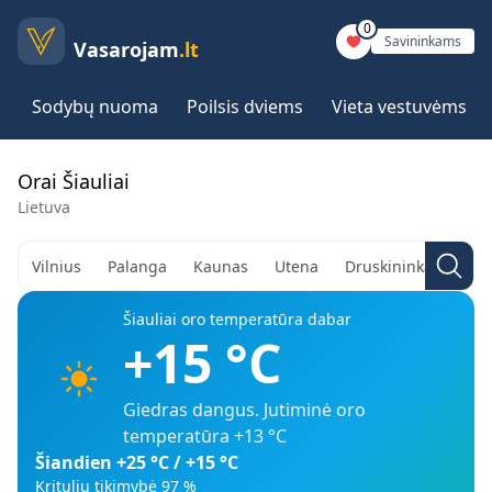
0
Savininkams
Vasarojam
.lt
Sodybų nuoma
Poilsis dviems
Vieta vestuvėms
Orai Šiauliai
Lietuva
Vilnius
Palanga
Kaunas
Utena
Druskininkai
Aly
Šiauliai
oro temperatūra dabar
+15
°C
Giedras dangus
. Jutiminė oro
temperatūra
+13
°C
Šiandien
+25
°C /
+15
°C
Kritulių tikimybė
97
%