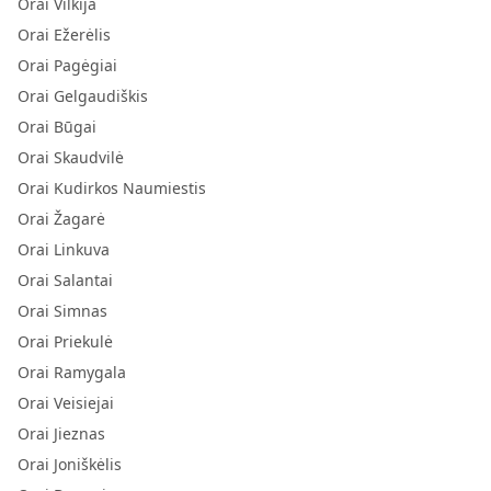
Orai Vilkija
Orai Ežerėlis
Orai Pagėgiai
Orai Gelgaudiškis
Orai Būgai
Orai Skaudvilė
Orai Kudirkos Naumiestis
Orai Žagarė
Orai Linkuva
Orai Salantai
Orai Simnas
Orai Priekulė
Orai Ramygala
Orai Veisiejai
Orai Jieznas
Orai Joniškėlis