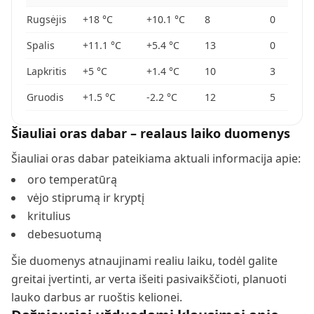
Rugsėjis
+18
°C
+10.1
°C
8
0
Spalis
+11.1
°C
+5.4
°C
13
0
Lapkritis
+5
°C
+1.4
°C
10
3
Gruodis
+1.5
°C
-2.2
°C
12
5
Šiauliai
oras dabar – realaus laiko duomenys
Šiauliai
oras dabar pateikiama aktuali informacija apie:
oro temperatūrą
vėjo stiprumą ir kryptį
kritulius
debesuotumą
Šie duomenys atnaujinami realiu laiku, todėl galite
greitai įvertinti, ar verta išeiti pasivaikščioti, planuoti
lauko darbus ar ruoštis kelionei.