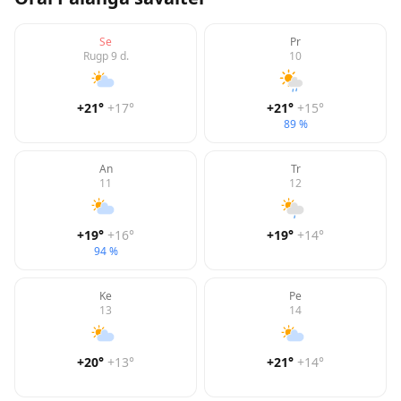
Se
Pr
Rugp 9 d.
10
+21
°
+17
°
+21
°
+15
°
89 %
An
Tr
11
12
+19
°
+16
°
+19
°
+14
°
94 %
Ke
Pe
13
14
+20
°
+13
°
+21
°
+14
°