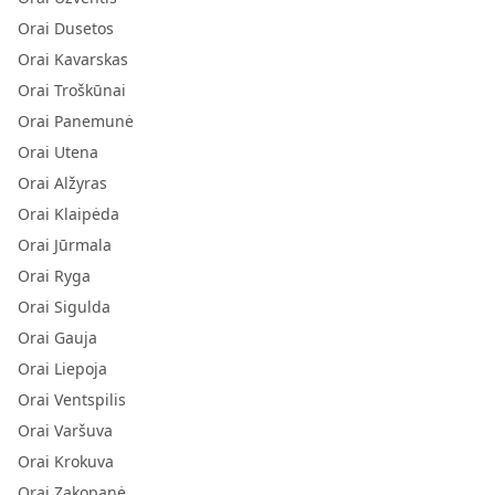
Orai Dusetos
Orai Kavarskas
Orai Troškūnai
Orai Panemunė
Orai Utena
Orai Alžyras
Orai Klaipėda
Orai Jūrmala
Orai Ryga
Orai Sigulda
Orai Gauja
Orai Liepoja
Orai Ventspilis
Orai Varšuva
Orai Krokuva
Orai Zakopanė