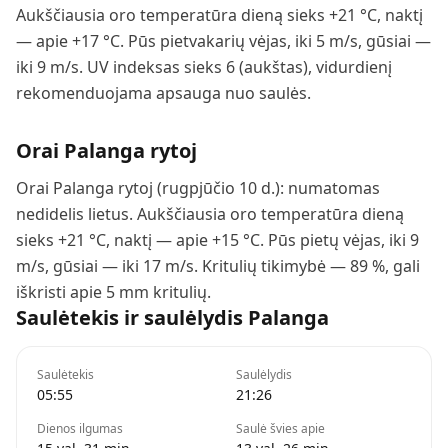
Aukščiausia oro temperatūra dieną sieks +21 °C, naktį
— apie +17 °C. Pūs pietvakarių vėjas, iki 5 m/s, gūsiai —
iki 9 m/s. UV indeksas sieks 6 (aukštas), vidurdienį
rekomenduojama apsauga nuo saulės.
Orai
Palanga
rytoj
Orai Palanga rytoj (rugpjūčio 10 d.): numatomas
nedidelis lietus. Aukščiausia oro temperatūra dieną
sieks +21 °C, naktį — apie +15 °C. Pūs pietų vėjas, iki 9
m/s, gūsiai — iki 17 m/s. Kritulių tikimybė — 89 %, gali
iškristi apie 5 mm kritulių.
Saulėtekis ir saulėlydis
Palanga
Saulėtekis
Saulėlydis
05:55
21:26
Dienos ilgumas
Saulė švies apie