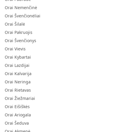
Orai Nemenčinė
Orai Švenčionėliai
Orai Šilalė
Orai Pakruojis
Orai Švenčionys
Orai Vievis
Orai Kybartai
Orai Lazdijai
Orai Kalvarija
Orai Neringa
Orai Rietavas
Orai Žiežmariai
Orai Eišiškės
Orai Ariogala
Orai Šeduva
Orai Akmenė