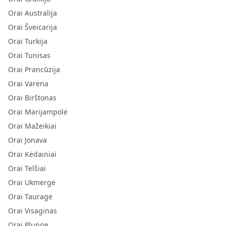
Orai Australija
Orai Šveicarija
Orai Turkija
Orai Tunisas
Orai Prancūzija
Orai Varėna
Orai Birštonas
Orai Marijampolė
Orai Mažeikiai
Orai Jonava
Orai Kėdainiai
Orai Telšiai
Orai Ukmergė
Orai Tauragė
Orai Visaginas
Orai Plunge