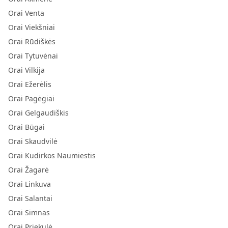
Orai Venta
Orai Viekšniai
Orai Rūdiškės
Orai Tytuvėnai
Orai Vilkija
Orai Ežerėlis
Orai Pagėgiai
Orai Gelgaudiškis
Orai Būgai
Orai Skaudvilė
Orai Kudirkos Naumiestis
Orai Žagarė
Orai Linkuva
Orai Salantai
Orai Simnas
Orai Priekulė