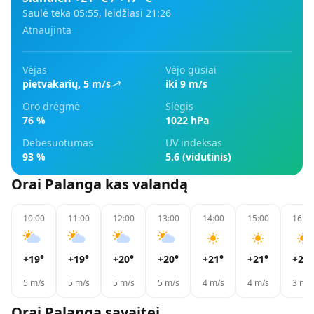
Saulė teka
05:55
, leidžiasi
21:26
Atnaujinta
Vėjas
Vėjo gūsiai
pietvakarių
,
5
m/s
iki 9 m/s
Oro drėgmė
Slėgis
76 %
1022 hPa
Debesuotumas
UV indeksas
93 %
5.6 (vidutinis)
Orai
Palanga
kas valandą
10:00
11:00
12:00
13:00
14:00
15:00
16:00
+19
°
+19
°
+20
°
+20
°
+21
°
+21
°
+21
°
5
m/s
5
m/s
5
m/s
5
m/s
4
m/s
4
m/s
3
m/s
Orai
Palanga
savaitei