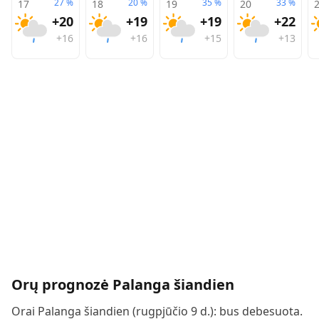
27
%
20
%
35
%
33
%
17
18
19
20
+20
+19
+19
+22
+16
+16
+15
+13
Orų prognozė
Palanga
šiandien
Orai Palanga šiandien (rugpjūčio 9 d.): bus debesuota.