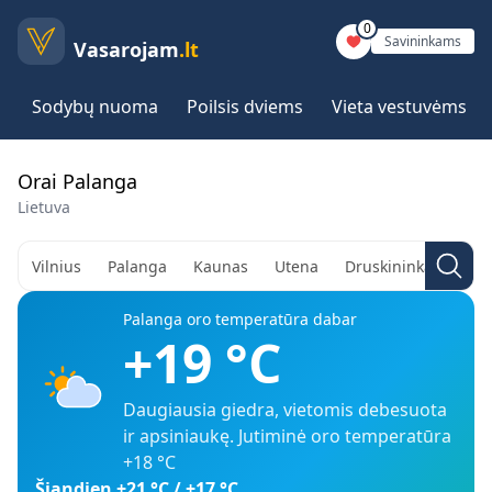
0
Savininkams
Vasarojam
.lt
Sodybų nuoma
Poilsis dviems
Vieta vestuvėms
Orai Palanga
Lietuva
Vilnius
Palanga
Kaunas
Utena
Druskininkai
Aly
Palanga
oro temperatūra dabar
+19
°C
Daugiausia giedra, vietomis debesuota
ir apsiniaukę
. Jutiminė oro temperatūra
+18
°C
Šiandien
+21
°C /
+17
°C