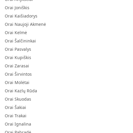
Orai Joniškis
Orai Kaišiadorys
Orai Naujoji Akmenė
Orai Kelmė
Orai Šalčininkai
Orai Pasvalys
Orai Kupiškis
Orai Zarasai
Orai Širvintos
Orai Molėtai
Orai Kazlų Rūda
Orai Skuodas
Orai Šakiai
Orai Trakai
Orai Ignalina
Orai Pabradė