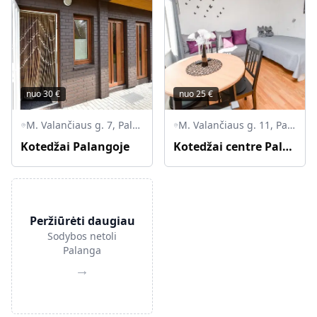
nuo
30
€
nuo
25
€
M. Valančiaus g. 7, Palanga, Palangos miesto savivaldybė, Lietuva
M. Valančiaus g. 11, Palanga, Palangos miesto savivaldybė, Lietuva
Kotedžai Palangoje
Kotedžai centre Palangoje
Peržiūrėti daugiau
Sodybos netoli
Palanga
→