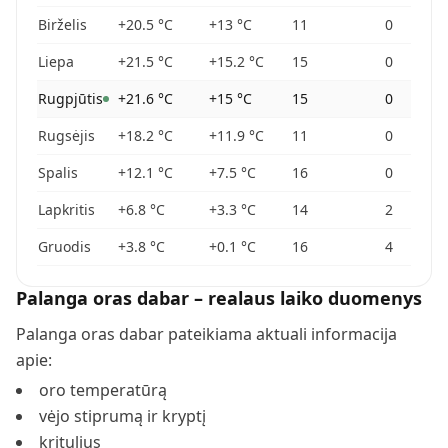
Birželis
+20.5
°C
+13
°C
11
0
Liepa
+21.5
°C
+15.2
°C
15
0
Rugpjūtis
+21.6
°C
+15
°C
15
0
Rugsėjis
+18.2
°C
+11.9
°C
11
0
Spalis
+12.1
°C
+7.5
°C
16
0
Lapkritis
+6.8
°C
+3.3
°C
14
2
Gruodis
+3.8
°C
+0.1
°C
16
4
Palanga
oras dabar – realaus laiko duomenys
Palanga
oras dabar pateikiama aktuali informacija
apie:
oro temperatūrą
vėjo stiprumą ir kryptį
kritulius