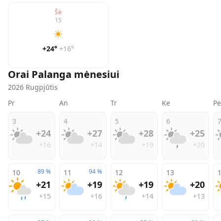
Še
15
+24
°
+16
°
Orai
Palanga
mėnesiui
2026
Rugpjūtis
Pr
An
Tr
Ke
Pe
3
4
5
6
+24
+27
+28
+25
+16
+14
+19
+20
89
%
94
%
10
11
12
13
+21
+19
+19
+20
+15
+16
+14
+13