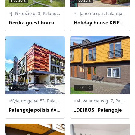
nuo
20
€
nuo
20
€
J. Piktuižio g. 3, Palanga, Palangos miesto savivaldybė, Lietuva
J. Janonio g. 5, Palanga, Palangos miesto savivaldybė, Lietuva
Gerika guest house
Holiday house KNP Palangoje
nuo
65
€
nuo
25
€
Vytauto gatvė 53, Palanga, Palangos miesto savivaldybė, Lietuva
M. Valančiaus g. 7, Palanga, Palangos miesto savivaldybė, Lietuva
Palangoje poilsis dviejų kambarių bute
„DEIROS“ Palangoje