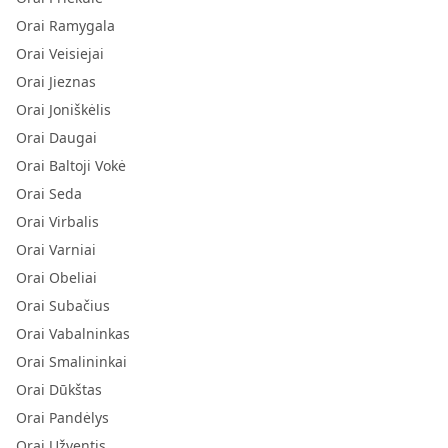
Orai Ramygala
Orai Veisiejai
Orai Jieznas
Orai Joniškėlis
Orai Daugai
Orai Baltoji Vokė
Orai Seda
Orai Virbalis
Orai Varniai
Orai Obeliai
Orai Subačius
Orai Vabalninkas
Orai Smalininkai
Orai Dūkštas
Orai Pandėlys
Orai Užventis