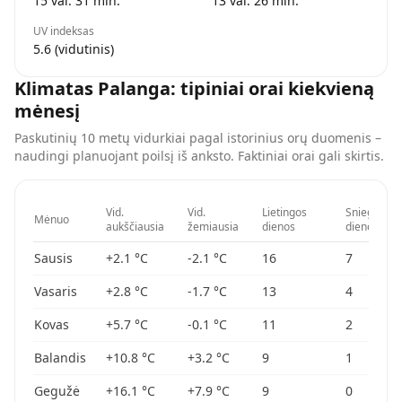
15 val. 31 min.
13 val. 26 min.
UV indeksas
5.6 (vidutinis)
Klimatas
Palanga
: tipiniai orai kiekvieną
mėnesį
Paskutinių 10 metų vidurkiai pagal istorinius orų duomenis –
naudingi planuojant poilsį iš anksto. Faktiniai orai gali skirtis.
Vid.
Vid.
Lietingos
Sniego
Mėnuo
aukščiausia
žemiausia
dienos
dienos
Sausis
+2.1
°C
-2.1
°C
16
7
Vasaris
+2.8
°C
-1.7
°C
13
4
Kovas
+5.7
°C
-0.1
°C
11
2
Balandis
+10.8
°C
+3.2
°C
9
1
Gegužė
+16.1
°C
+7.9
°C
9
0