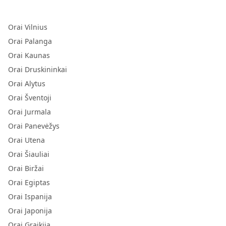
Orai Vilnius
Orai Palanga
Orai Kaunas
Orai Druskininkai
Orai Alytus
Orai Šventoji
Orai Jurmala
Orai Panevėžys
Orai Utena
Orai Šiauliai
Orai Biržai
Orai Egiptas
Orai Ispanija
Orai Japonija
Orai Graikija