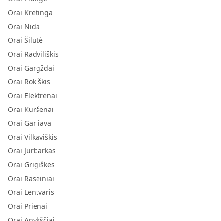
Orai Kretinga
Orai Nida
Orai Šilutė
Orai Radviliškis
Orai Gargždai
Orai Rokiškis
Orai Elektrėnai
Orai Kuršėnai
Orai Garliava
Orai Vilkaviškis
Orai Jurbarkas
Orai Grigiškės
Orai Raseiniai
Orai Lentvaris
Orai Prienai
Orai Anykščiai