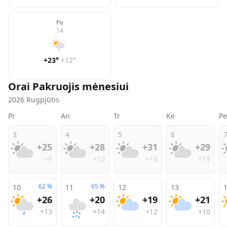
Pe
14
+23
°
+12
°
Orai
Pakruojis
mėnesiui
2026
Rugpjūtis
Pr
An
Tr
Ke
Pe
3
4
5
6
+25
+28
+31
+29
+9
+10
+18
+19
62
%
65
%
10
11
12
13
+26
+20
+19
+21
+13
+14
+12
+10