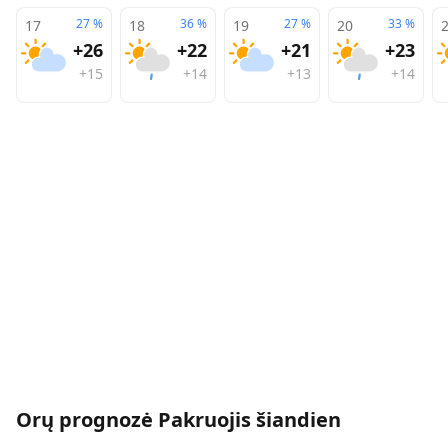
27
%
36
%
27
%
33
%
17
18
19
20
+26
+22
+21
+23
+15
+14
+13
+14
Orų prognozė
Pakruojis
šiandien