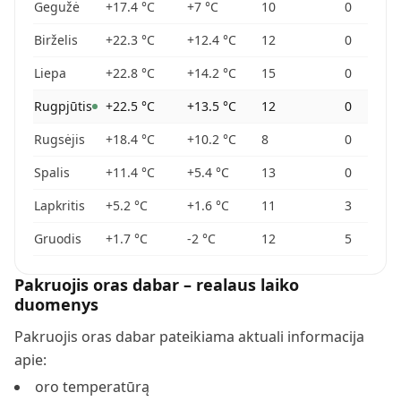
Gegužė
+17.4
°C
+7
°C
10
0
Birželis
+22.3
°C
+12.4
°C
12
0
Liepa
+22.8
°C
+14.2
°C
15
0
Rugpjūtis
+22.5
°C
+13.5
°C
12
0
Rugsėjis
+18.4
°C
+10.2
°C
8
0
Spalis
+11.4
°C
+5.4
°C
13
0
Lapkritis
+5.2
°C
+1.6
°C
11
3
Gruodis
+1.7
°C
-2
°C
12
5
Pakruojis
oras dabar – realaus laiko
duomenys
Pakruojis
oras dabar pateikiama aktuali informacija
apie:
oro temperatūrą