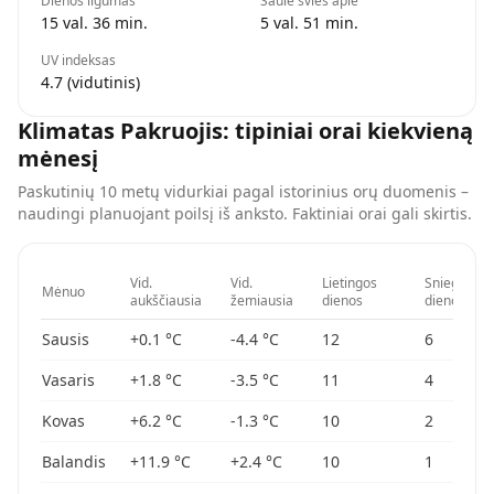
Dienos ilgumas
Saulė švies apie
15 val. 36 min.
5 val. 51 min.
UV indeksas
4.7 (vidutinis)
Klimatas
Pakruojis
: tipiniai orai kiekvieną
mėnesį
Paskutinių 10 metų vidurkiai pagal istorinius orų duomenis –
naudingi planuojant poilsį iš anksto. Faktiniai orai gali skirtis.
Vid.
Vid.
Lietingos
Sniego
Mėnuo
aukščiausia
žemiausia
dienos
dienos
Sausis
+0.1
°C
-4.4
°C
12
6
Vasaris
+1.8
°C
-3.5
°C
11
4
Kovas
+6.2
°C
-1.3
°C
10
2
Balandis
+11.9
°C
+2.4
°C
10
1