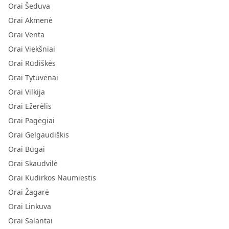
Orai Šeduva
Orai Akmenė
Orai Venta
Orai Viekšniai
Orai Rūdiškės
Orai Tytuvėnai
Orai Vilkija
Orai Ežerėlis
Orai Pagėgiai
Orai Gelgaudiškis
Orai Būgai
Orai Skaudvilė
Orai Kudirkos Naumiestis
Orai Žagarė
Orai Linkuva
Orai Salantai