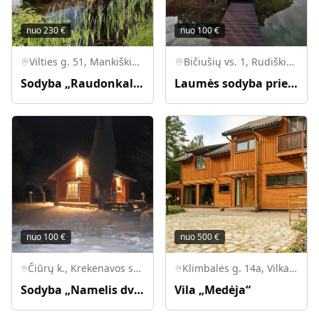
nuo
230
€
nuo
100
€
Vilties g. 51, Mankiškių k., Radviliškio r.
Bičiušių vs. 1, Rudiškių sen., Joniškio r.
Sodyba „Raudonkalnis“
Laumės sodyba prie Mūšos tyrelio
nuo
100
€
nuo
500
€
Čiūrų k., Krekenavos sen., LT-38302 Panėvežio r.
Klimbalės g. 14a, Vilkapjūvių k., Panevėžio r.
Sodyba „Namelis dviems“
Vila „Medėja“