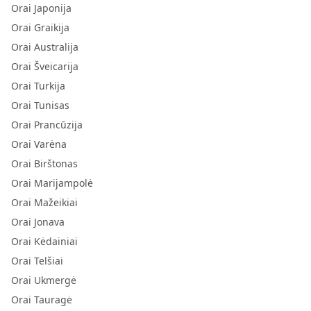
Orai Japonija
Orai Graikija
Orai Australija
Orai Šveicarija
Orai Turkija
Orai Tunisas
Orai Prancūzija
Orai Varėna
Orai Birštonas
Orai Marijampolė
Orai Mažeikiai
Orai Jonava
Orai Kėdainiai
Orai Telšiai
Orai Ukmergė
Orai Tauragė