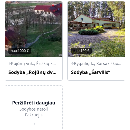
nuo
1000
€
nuo
120
€
Rojūnų vnk., Ėriškių km., Upytės seniūnija, Panevėžio raj.
Bygailių k., Karsakiškio sen., LT-38473 Panevėžio r.
Sodyba „Rojūnų dvaras“
Sodyba „Šarvilis“
Peržiūrėti daugiau
Sodybos netoli
Pakruojis
→