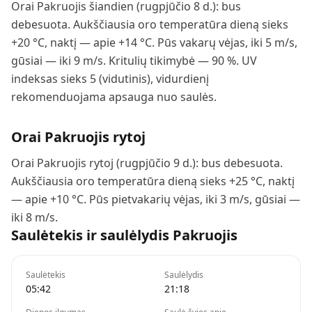
Orai Pakruojis šiandien (rugpjūčio 8 d.): bus
debesuota. Aukščiausia oro temperatūra dieną sieks
+20 °C, naktį — apie +14 °C. Pūs vakarų vėjas, iki 5 m/s,
gūsiai — iki 9 m/s. Kritulių tikimybė — 90 %. UV
indeksas sieks 5 (vidutinis), vidurdienį
rekomenduojama apsauga nuo saulės.
Orai
Pakruojis
rytoj
Orai Pakruojis rytoj (rugpjūčio 9 d.): bus debesuota.
Aukščiausia oro temperatūra dieną sieks +25 °C, naktį
— apie +10 °C. Pūs pietvakarių vėjas, iki 3 m/s, gūsiai —
iki 8 m/s.
Saulėtekis ir saulėlydis
Pakruojis
Saulėtekis
Saulėlydis
05:42
21:18