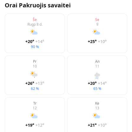
Orai
Pakruojis
savaitei
Še
Se
Rugp 8 d.
9
+20
°
+14
°
+25
°
+10
°
90 %
Pr
An
10
11
+26
°
+13
°
+20
°
+14
°
62 %
65 %
Tr
Ke
12
13
+19
°
+12
°
+21
°
+10
°