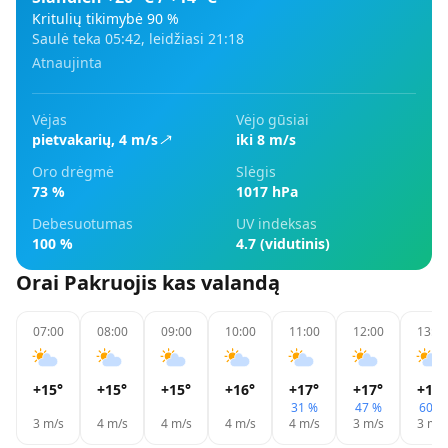
Kritulių tikimybė
90
%
Saulė teka
05:42
, leidžiasi
21:18
Atnaujinta
Vėjas
Vėjo gūsiai
pietvakarių
,
4
m/s
iki 8 m/s
Oro drėgmė
Slėgis
73 %
1017 hPa
Debesuotumas
UV indeksas
100 %
4.7 (vidutinis)
Orai
Pakruojis
kas valandą
07:00
08:00
09:00
10:00
11:00
12:00
13:00
+15
°
+15
°
+15
°
+16
°
+17
°
+17
°
+18
°
31 %
47 %
60 %
3
m/s
4
m/s
4
m/s
4
m/s
4
m/s
3
m/s
3
m/s