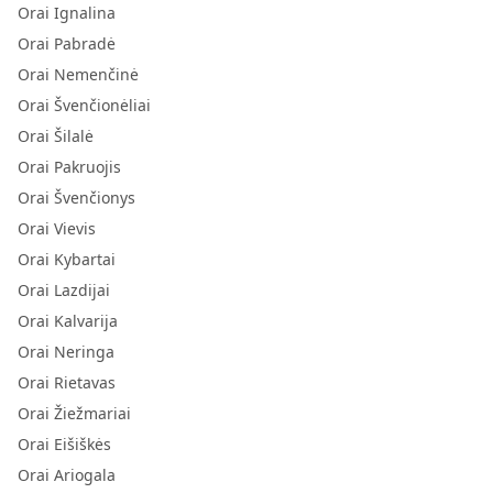
Orai Ignalina
Orai Pabradė
Orai Nemenčinė
Orai Švenčionėliai
Orai Šilalė
Orai Pakruojis
Orai Švenčionys
Orai Vievis
Orai Kybartai
Orai Lazdijai
Orai Kalvarija
Orai Neringa
Orai Rietavas
Orai Žiežmariai
Orai Eišiškės
Orai Ariogala