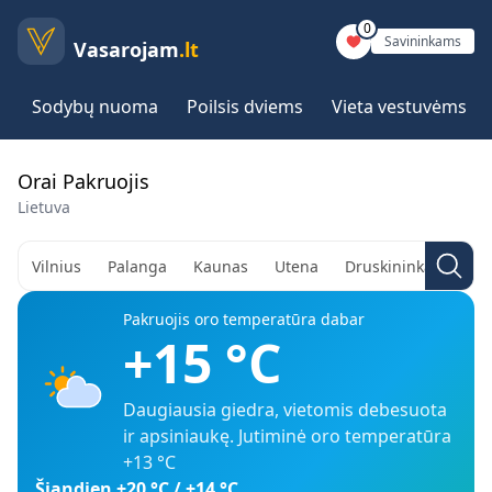
0
Savininkams
Vasarojam
.lt
Sodybų nuoma
Poilsis dviems
Vieta vestuvėms
Orai Pakruojis
Lietuva
Vilnius
Palanga
Kaunas
Utena
Druskininkai
Aly
Pakruojis
oro temperatūra dabar
+15
°C
Daugiausia giedra, vietomis debesuota
ir apsiniaukę
. Jutiminė oro temperatūra
+13
°C
Šiandien
+20
°C /
+14
°C