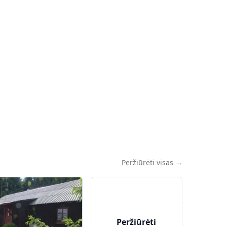
Peržiūrėti visas →
Peržiūrėti