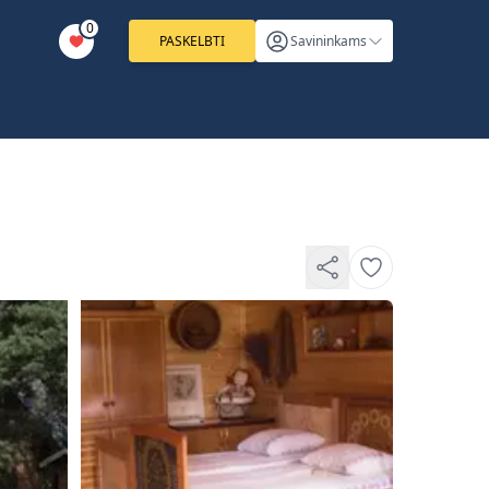
0
PASKELBTI
Savininkams