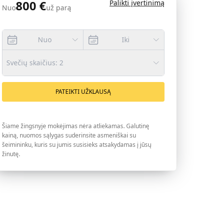
800
€
Palikti įvertinimą
Nuo
už parą
Nuo
Iki
Svečių skaičius
:
2
PATEIKTI UŽKLAUSĄ
Šiame žingsnyje mokėjimas nėra atliekamas. Galutinę
kainą, nuomos sąlygas suderinsite asmeniškai su
šeimininku, kuris su jumis susisieks atsakydamas į jūsų
žinutę.