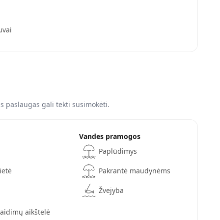
uvai
 paslaugas gali tekti susimokėti.
Vandes pramogos
Paplūdimys
ietė
Pakrantė maudynėms
Žvejyba
žaidimų aikštelė