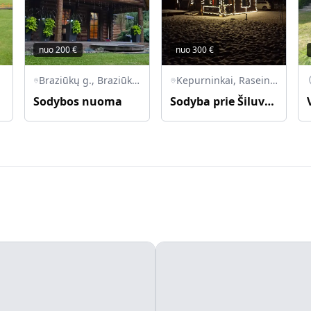
nuo
200
€
nuo
300
€
Braziūkų g., Braziūkai, Zapyškio sen., Kauno r. sav.
Kepurninkai, Raseinių rajono savivaldybė, Lietuva
Sodybos nuoma
Sodyba prie Šiluvos ramybės oazė