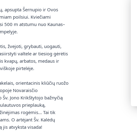
ų, apsupta Šernupio ir Ovos
amiam poilsiui. Kviečiami
usi 500 m atstumu nuo Kaunas–
ampelyje.
is, žvejoti, grybauti, uogauti,
siirstyti valtele ar tiesiog gėrėtis
is kvapų, arbatos, medaus ir
iškoje pirtelėje.
akelais, orientacinis kliūčių ruožo
ropoje Novaraisčio
o Šv. Jono Krikštytojo bažnyčią
Kulautuvos prieplauką,
žinėjimas rogėmis... Tai tik
ams. O artėjant Šv. Kalėdų
jis atvyksta visada!