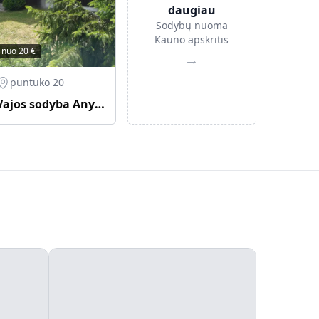
daugiau
Sodybų nuoma
Kauno apskritis
nuo
20
€
→
puntuko 20
Vajos sodyba Anyksciu silelyje