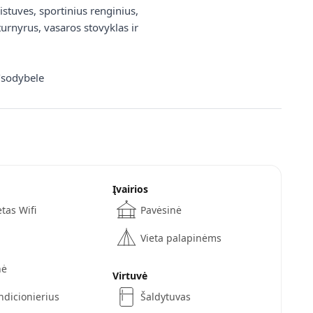
istuves, sportinius renginius,
turnyrus, vasaros stovyklas ir
/sodybele
Įvairios
tas Wifi
Pavėsinė
Vieta palapinėms
nė
Virtuvė
ndicionierius
Šaldytuvas