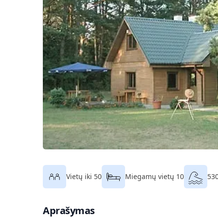
Vietų iki 50
Miegamų vietų 10
530
Aprašymas