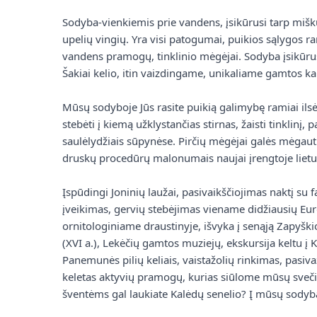
Sodyba-vienkiemis prie vandens, įsikūrusi tarp mišk
upelių vingių. Yra visi patogumai, puikios sąlygos r
vandens pramogų, tinklinio mėgėjai. Sodyba įsikūr
Šakiai kelio, itin vaizdingame, unikaliame gamtos k
Mūsų sodyboje Jūs rasite puikią galimybę ramiai ilsėt
stebėti į kiemą užklystančias stirnas, žaisti tinklinį, pa
saulėlydžiais sūpynėse. Pirčių mėgėjai galės mėgaut
druskų procedūrų malonumais naujai įrengtoje lietuv
Įspūdingi Joninių laužai, pasivaikščiojimas naktį su f
įveikimas, gervių stebėjimas viename didžiausių Eu
ornitologiniame draustinyje, išvyka į senąją Zapyški
(XVI a.), Lekėčių gamtos muziejų, ekskursija keltu į 
Panemunės pilių keliais, vaistažolių rinkimas, pasiva
keletas aktyvių pramogų, kurias siūlome mūsų sveči
šventėms gal laukiate Kalėdų senelio? Į mūsų sodybą 