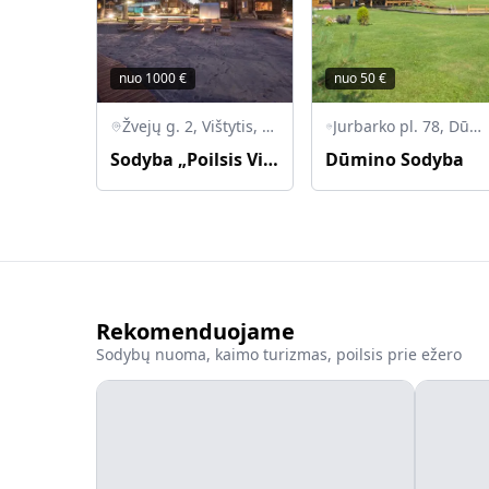
nuo
1000
€
nuo
50
€
Žvejų g. 2, Vištytis, LT-70037 Vilkaviškio r.
Jurbarko pl. 78, Dūminas, Raudondvario sen., Kauno r. sav., LT-54110
Sodyba „Poilsis Vištytyje“
Dūmino Sodyba
Rekomenduojame
Sodybų nuoma, kaimo turizmas, poilsis prie ežero