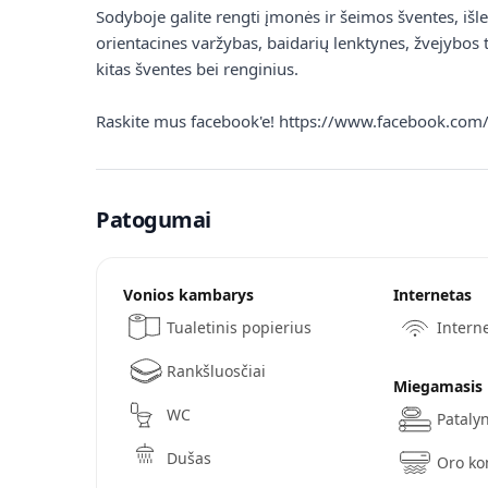
Sodyboje galite rengti įmonės ir šeimos šventes, išle
orientacines varžybas, baidarių lenktynes, žvejybos 
kitas šventes bei renginius.
Raskite mus facebook'e! https://www.facebook.com
Patogumai
Vonios kambarys
Internetas
Tualetinis popierius
Interne
Rankšluosčiai
Miegamasis
WC
Pataly
Dušas
Oro ko