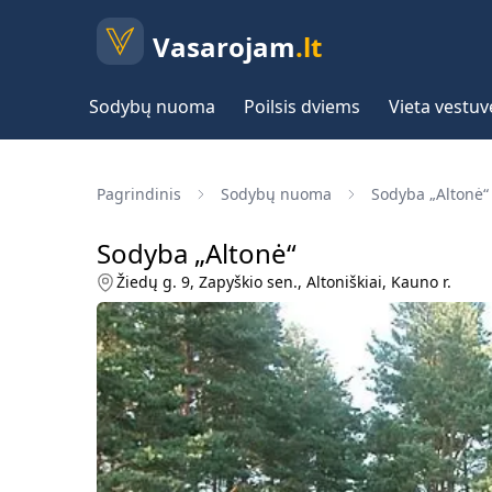
Vasarojam
.lt
Sodybų nuoma
Poilsis dviems
Vieta vestu
Pagrindinis
Sodybų nuoma
Sodyba „Altonė“
Sodyba „Altonė“
Žiedų g. 9, Zapyškio sen., Altoniškiai, Kauno r.