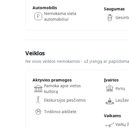
Automobilis
Saugumas
Nemokama vieta
Gesint
automobiliui
Veiklos
Ne visos veiklos nemokamos - už įrangą ar papildomas
Aktyvios pramogos
Įvairios
Pamoka apie vietos
Pirtis
kultūrą
Ekskursijos pėsčiomis
Laužav
Tinklinio aikštelė
Vaikams
Vaikų 