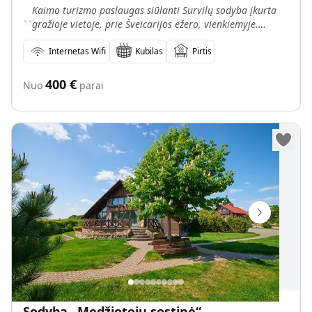
„
Kaimo turizmo paslaugas siūlanti Survilų sodyba įkurta
gražioje vietoje, prie Šveicarijos ežero, vienkiemyje.
Sodyba yra tik 28 km nuo Kauno, netoli Jonavos mie
Internetas Wifi
Kubilas
Pirtis
400
€
Nuo
parai
Sodyba „Medžiotojų sostinė“