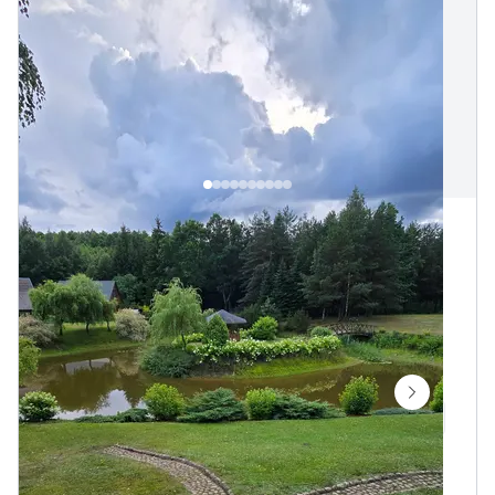
Sodybos nuoma
Braziūkų g., Braziūkai, Zapyškio sen., Kauno r. sav.
Vietų iki
20
1.8 km iki Braziūkai centro
„
Sodyba Pirtis Kubilo Nuoma sodyba Poilsiui Šventėms
Internetas Wifi
Pakrantė maudynėms
Kubilas
Pirtis