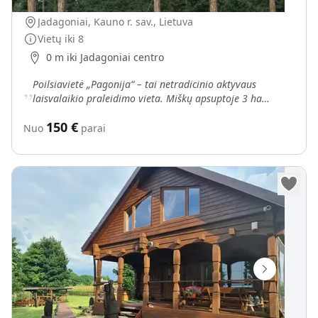
Jadagoniai, Kauno r. sav., Lietuva
Vietų iki
8
0 m iki Jadagoniai centro
„
Poilsiavietė „Pagonija“ – tai netradicinio aktyvaus
laisvalaikio praleidimo vieta. Miškų apsuptoje 3 ha
teritorijoje – galėsite palaipioti Pagonijos voratinkliu
150
€
Nuo
parai