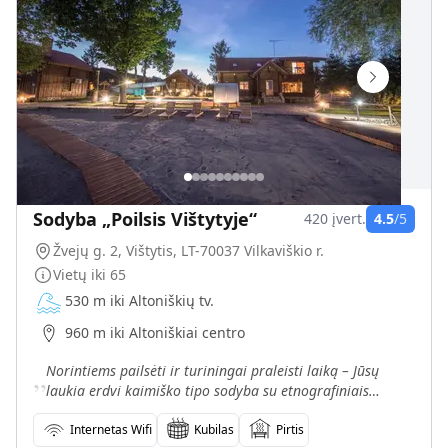
Sodyba „Poilsis Vištytyje“
420
įvert.
4.5
/5
Žvejų g. 2, Vištytis, LT-70037 Vilkaviškio r.
Vietų iki
65
530 m iki Altoniškių tv.
960 m iki Altoniškiai centro
„
Norintiems pailsėti ir turiningai praleisti laiką – Jūsų
laukia erdvi kaimiško tipo sodyba su etnografiniais
elementais. Ji įsikūrusi pačiame Vištyčio miestelyj
Internetas Wifi
Kubilas
Pirtis