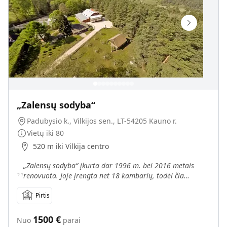
„Zalensų sodyba“
Padubysio k., Vilkijos sen., LT-54205 Kauno r.
Vietų iki
80
520 m iki Vilkija centro
„
„Zalensų sodyba“ įkurta dar 1996 m. bei 2016 metais
renovuota. Joje įrengta net 18 kambarių, todėl čia
svečiuotis vienu metu gali 80 žmonių. Nuo Kauno sodyba
nu
Pirtis
1500
€
Nuo
parai