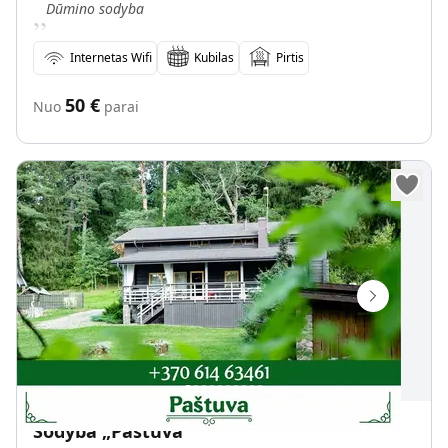
„
Dūmino sodyba
Internetas Wifi
Kubilas
Pirtis
50
€
Nuo
parai
Sodyba „Paštuva“