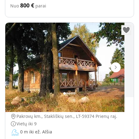
800
€
Nuo
parai
Sodyba „Alšia“
Pakrovų km., Stakliškių sen., LT-59374 Prienų raj.
Vietų iki
9
0 m iki ež. Alšia