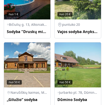
nuo
1
€
nuo
20
€
Bičiulių g. 13, Alksniakiemis, Prienų sen., Prienų r. sav.
puntuko 20
Sodyba "Druskų miškas"
Vajos sodyba Anyksciu silelyje
nuo
50
€
nuo
50
€
Narušiškių kaimas, Molėtų raj.
Jurbarko pl. 78, Dūminas, Raudondvario sen., Kauno r. sav., LT-54110
„Gilužio“ sodyba
Dūmino Sodyba