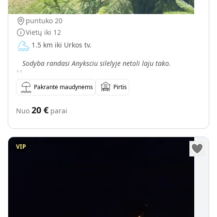
Vajos sodyba Anyksciu silelyje
puntuko 20
Vietų iki
12
1.5 km iki Urkos tv.
„
Sodyba randasi Anyksciu silelyje netoli laju tako.
Pakrantė maudynėms
Pirtis
20
€
Nuo
parai
VIP