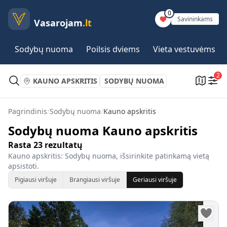
0
Savininkams
Vasarojam
.lt
Sodybų nuoma
Poilsis dviems
Vieta vestuvėms
2
KAUNO APSKRITIS
SODYBŲ NUOMA
Pagrindinis
/
Sodybų nuoma
/
Kauno apskritis
Sodybų nuoma Kauno apskritis
Rasta
23
rezultatų
Kauno apskritis: Sodybų nuoma, išsirinkite patinkamą vietą
apsistoti.
Pigiausi viršuje
Brangiausi viršuje
Geriausi viršuje