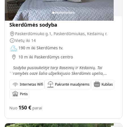
Skerdūmės sodyba
Paskerdūmiuko g.1, Paskerdūmiukas, Kėdainių r.
Vietų iki
14
190 m iki Skerdūmės tv.
10 m iki Paskerdūmys centro
„
Sodyba pusiaukelėje tarp Raseinių ir Kėdainių. Tai
ramybės oazė šalia užpelkėjusio Skerdūmės upelio,
kuriame perisi gulbės, braido pilkieji ir baltieji garniai.
Internetas Wifi
Pakrantė maudynėms
Kubilas
Pirtis
150
€
Nuo
parai