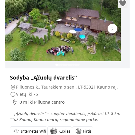
Sodyba „Ąžuolų dvarelis“
Piliuonos k., Taurakiemio sen., LT-53021 Kauno raj.
Vietų iki
75
0 m iki Piliuona centro
„
„Ąžuolų dvarelis“ – sodyba-vienkiemis, įsikūrusi tik 8 km
už Kauno, Kauno marių regioniniame parke.
Internetas Wifi
Kubilas
Pirtis