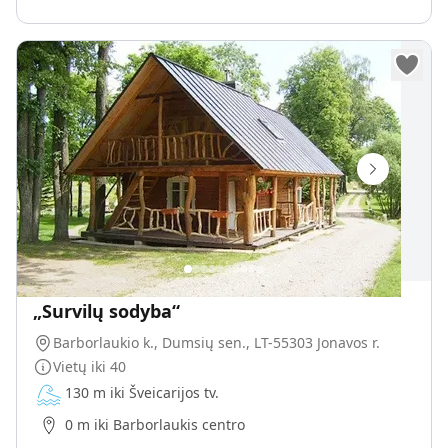
„Survilų sodyba“
Barborlaukio k., Dumsių sen., LT-55303 Jonavos r.
Vietų iki
40
130 m iki Šveicarijos tv.
0 m iki Barborlaukis centro