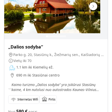
„Dalios sodyba“
Parko g. 20, Stasiūnų k., Žiežmarių sen., Kaišiadorių r., LT-56137
Vietų iki
70
1.1 km iki Kiemelių ež.
690 m iki Stasiūnai centro
„
Kaimo turizmo „Dalios sodyba“ yra įsikūrusi Stasiūnų
kaime, 4 km nutolusi nuo autostrados Kaunas–Vilnius
(Nuo Vilniaus – 60 km, nuo Kauno – 40 km).
Internetas Wifi
Pirtis
580
€
Nuo
parai