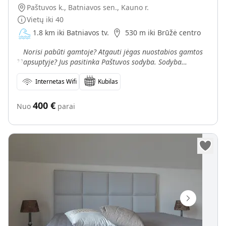
Paštuvos k., Batniavos sen., Kauno r.
Vietų iki
40
1.8 km iki Batniavos tv.
530 m iki Brūžė centro
„
Norisi pabūti gamtoje? Atgauti jėgas nuostabios gamtos
apsuptyje? Jus pasitinka Paštuvos sodyba. Sodyba
įsikūrusi vaizdingame kraštovaizdyje kur ramybe alsuoja
Internetas Wifi
Kubilas
400
€
Nuo
parai