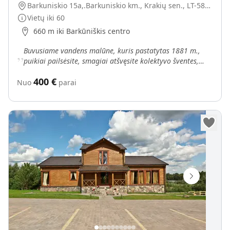
Barkuniskio 15a,.Barkuniskio km., Krakių sen., LT-58035 Kėdainių r.
Vietų iki
60
660 m iki Barkūniškis centro
„
Buvusiame vandens malūne, kuris pastatytas 1881 m.,
puikiai pailsėsite, smagiai atšvęsite kolektyvo šventes,
giminių susitikimus ar vestuves. Sodyba „Senas malū
400
€
Nuo
parai