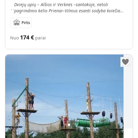
„
Dviejų upių – Alšios ir Verknės –santakoje, netoli
pagrindinio kelio Prienai–Vilnius esanti sodyba kviečia
svečius ramiam poilsiui. Rąstiniame name Jums siūloma
Pirtis
174
€
Nuo
parai
Skirmanto Paukščio sodyba „Pagonija“