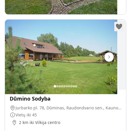
200
€
Nuo
parai
Dūmino Sodyba
Jurbarko pl. 78, Dūminas, Raudondvario sen., Kauno r. sav., LT-54110
Vietų iki
45
2 km iki Vilkija centro