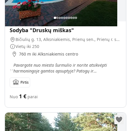
Sodyba "Druskų miškas"
Bičiulių g. 13, Alksniakiemis, Prienų sen., Prienų r. sav.
Vietų iki
250
760 m iki Alksniakiemis centro
„
Pavargote nuo miesto šurmulio ir norite atsikvėpti
harmoningoje gamtos apsuptyje? Patogų ir
atpalaiduojantį poilsį Alksniakiemio (Druskų) miško
glėbyje jums siū
Pirtis
1
€
Nuo
parai