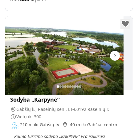
Sodyba „Karpynė“
Gabšių k., Raseinių sen., LT-60192 Raseinių r.
Vietų iki
300
210 m iki Gabšių tv.
40 m iki Gabšiai centro
Kaimo turizmo sodyba „KARPYNĖ“ yra įsikūrusi