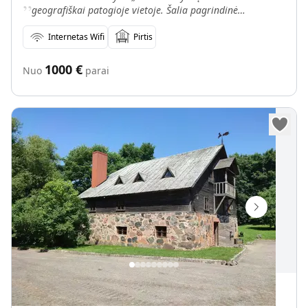
„
geografiškai patogioje vietoje. Šalia pagrindinė
automagistralė Vilnius–Klaipėda (iki Vilniaus – 173 km, iki
Kauno
Internetas Wifi
Pirtis
1000
€
Nuo
parai
Sodyba „Senas malūnas“