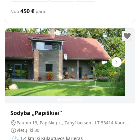
450
€
Nuo
parai
Sodyba „Papiškiai“
Paupio 13, Papiškių k., Zapyškio sen., LT-53414 Kauno r.
Vietų iki
30
1.4 km iki Kulautuvos karjeras