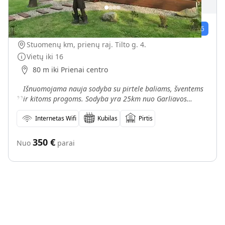
Jauki Jiesios sodyba
1
įvert.
3.0
/5
Stuomenų km, prienų raj. Tilto g. 4.
Vietų iki
16
80 m iki Prienai centro
„
Išnuomojama nauja sodyba su pirtele baliams, šventems
ir kitoms progoms. Sodyba yra 25km nuo Garliavos
važiuojant Via Baltika link Marijampolės. Artimiausias ka
Internetas Wifi
Kubilas
Pirtis
350
€
Nuo
parai