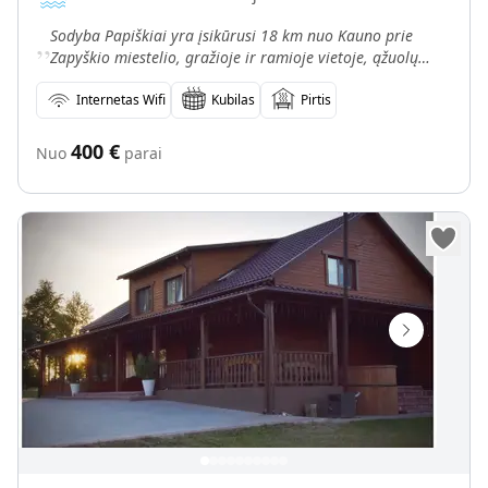
„
Sodyba Papiškiai yra įsikūrusi 18 km nuo Kauno prie
Zapyškio miestelio, gražioje ir ramioje vietoje, ąžuolų
apsuptyje, netoli miško. Kaimo turizmo sodyba tinka
Internetas Wifi
Kubilas
Pirtis
400
€
Nuo
parai