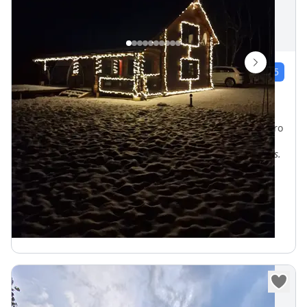
Sodyba prie Šiluvos ramybės oazė
1
įvert.
5.0
/5
Kepurninkai, Raseinių rajono savivaldybė, Lietuva
Vietų iki
12
960 m iki Piktaičių tv.
0 m iki Kepurninkai centro
„
Puiki vieta vidury Lietuvos poilsiui su vaikais ar draugais.
Ramybės slėnis, siekiantiems pabėgti nuo miesto
triukšmo.
Internetas Wifi
Pakrantė maudynėms
Pirtis
300
€
Nuo
parai