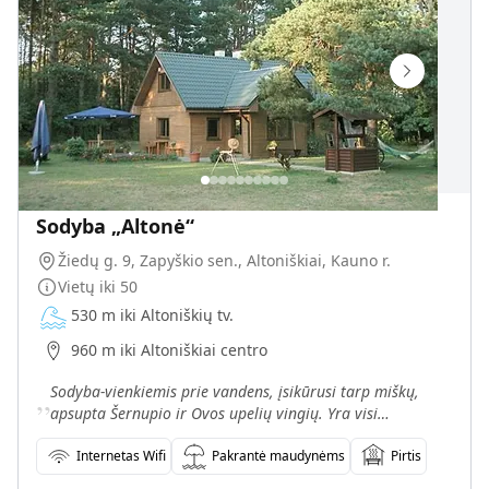
Sodyba „Altonė“
Žiedų g. 9, Zapyškio sen., Altoniškiai, Kauno r.
Vietų iki
50
530 m iki Altoniškių tv.
960 m iki Altoniškiai centro
„
Sodyba-vienkiemis prie vandens, įsikūrusi tarp miškų,
apsupta Šernupio ir Ovos upelių vingių. Yra visi
patogumai, puikios sąlygos ramiam poilsiui. Kviečiami
van
Internetas Wifi
Pakrantė maudynėms
Pirtis