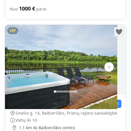
1000
€
Nuo
parai
VIP
Nemunas Riverside
3
įvert.
5.0
/5
Smėlio g. 14, Balbieriškis, Prienų rajono savivaldybė
Vietų iki
10
1.1 km iki Balbieriškis centro