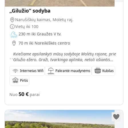
„Gilužio“ sodyba
Narušiškių kaimas, Molėtų raj.
Vietų iki
100
230 m iki Graužės V tv.
70 m iki Noreikiškės centro
„
Kviečiame apsilankyti mūsų sodyboje Molėtų rajone, prie
Gilužio ežero. Graži, tvarkinga aplinka, netoli ošiantis
miškas atgaivins kiekvieną pavargusią sielą ir
Internetas Wifi
Pakrantė maudynėms
Kubilas
Pirtis
50
€
Nuo
parai