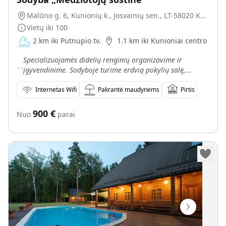
Malūno g. 6, Kunionių k., Josvainių sen., LT-58020 Kėdainių r.
Vietų iki
100
2 km iki Putnupio tv.
1.1 km iki Kunioniai centro
„
Specializuojamės didelių renginių organizavime ir
įgyvendinime. Sodyboje turime erdvią pokylių salę,
kurioje vienu metu gali švęsti ar pranešimo klausytis iki 1
Internetas Wifi
Pakrantė maudynėms
Pirtis
900
€
Nuo
parai