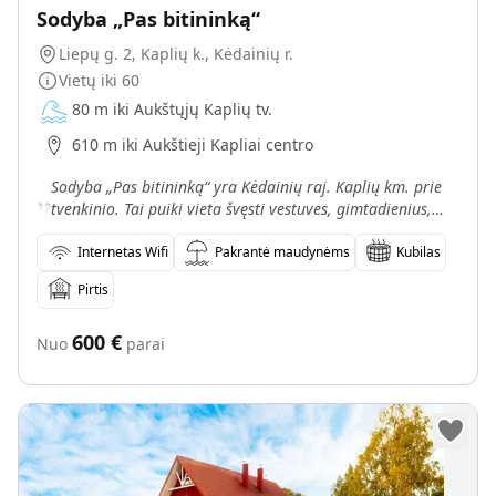
Sodyba „Pas bitininką“
Liepų g. 2, Kaplių k., Kėdainių r.
Vietų iki
60
80 m iki Aukštųjų Kaplių tv.
610 m iki Aukštieji Kapliai centro
„
Sodyba „Pas bitininką“ yra Kėdainių raj. Kaplių km. prie
tvenkinio. Tai puiki vieta švęsti vestuves, gimtadienius,
rengti klasiokų, grupiokų, bendradarbių susit
Internetas Wifi
Pakrantė maudynėms
Kubilas
Pirtis
600
€
Nuo
parai