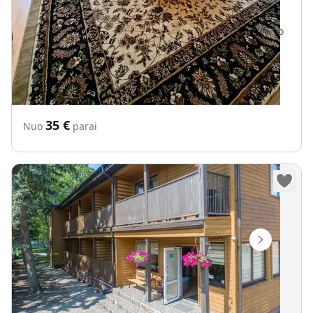
Vietų iki
18
550 m iki Baltijos jūra
650 m iki Palanga centro
„
Vila "Jūros akis" Palangoje
Internetas Wifi
35
€
Nuo
parai