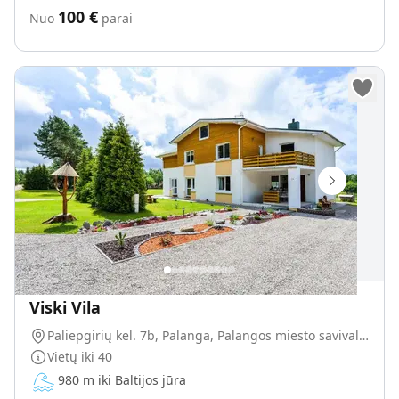
100
€
Nuo
parai
Viski Vila
Paliepgirių kel. 7b, Palanga, Palangos miesto savivaldybė, Lietuva
Vietų iki
40
980 m iki Baltijos jūra