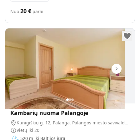
20
€
Nuo
parai
Kambarių nuoma Palangoje
Kunigiškių g. 12, Palanga, Palangos miesto savivaldybė, Lietuva
Vietų iki
20
520 m iki Baltijos jūra