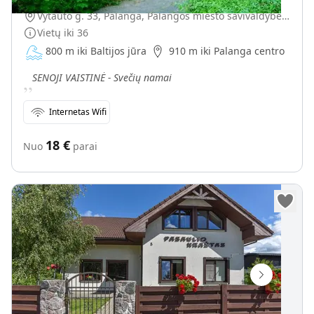
Vytauto g. 33, Palanga, Palangos miesto savivaldybė, Lietuva
Vietų iki
36
800 m iki Baltijos jūra
910 m iki Palanga centro
„
SENOJI VAISTINĖ - Svečių namai
Internetas Wifi
18
€
Nuo
parai