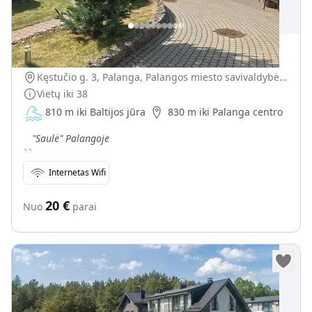
"Saulė" Palangoje
Kęstučio g. 3, Palanga, Palangos miesto savivaldybė, Lietuva
Vietų iki
38
810 m iki Baltijos jūra
830 m iki Palanga centro
„
"Saulė" Palangoje
Internetas Wifi
20
€
Nuo
parai