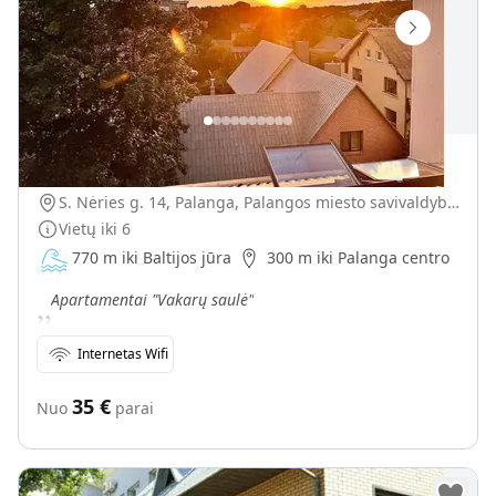
Apartamentai "Vakarų saulė"
S. Nėries g. 14, Palanga, Palangos miesto savivaldybė, Lietuva
Vietų iki
6
770 m iki Baltijos jūra
300 m iki Palanga centro
„
Apartamentai "Vakarų saulė"
Internetas Wifi
35
€
Nuo
parai