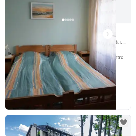
Poilsis Palangoje
Žvejų g. 4a, Palanga, Palangos miesto savivaldybė, Lietuva
Vietų iki
14
540 m iki Baltijos jūra
750 m iki Palanga centro
„
Nuomojami butai
Internetas Wifi
20
€
Nuo
parai