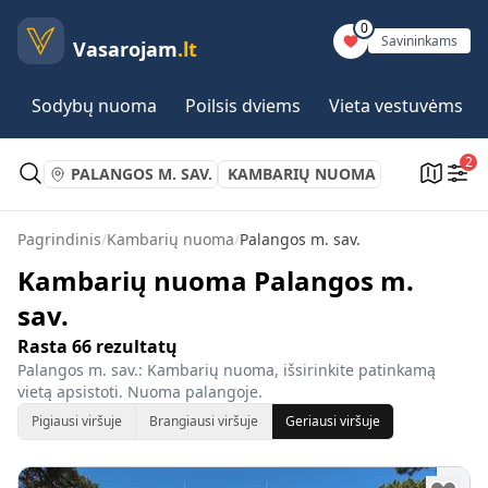
0
Savininkams
Vasarojam
.lt
Sodybų nuoma
Poilsis dviems
Vieta vestuvėms
2
PALANGOS M. SAV.
KAMBARIŲ NUOMA
Pagrindinis
/
Kambarių nuoma
/
Palangos m. sav.
Kambarių nuoma Palangos m.
sav.
Rasta
66
rezultatų
Palangos m. sav.: Kambarių nuoma, išsirinkite patinkamą
vietą apsistoti. Nuoma palangoje.
Pigiausi viršuje
Brangiausi viršuje
Geriausi viršuje