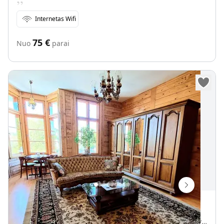
Internetas Wifi
75
€
Nuo
parai
Vila "Jūros akis"
J. Basanavičiaus g. 33, Palanga, Palangos miesto savivaldybė, Lietuva