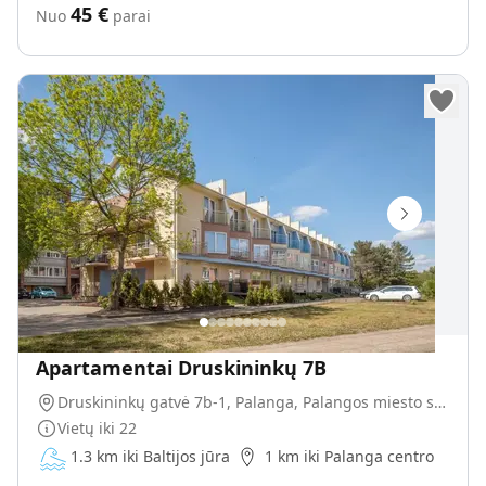
45
€
Nuo
parai
Apartamentai Druskininkų 7B
Druskininkų gatvė 7b-1, Palanga, Palangos miesto savivaldybė, Lietuva
Vietų iki
22
1.3 km iki Baltijos jūra
1 km iki Palanga centro