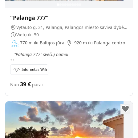
"Palanga 777"
Vytauto g. 31, Palanga, Palangos miesto savivaldybė, Lietuva
Vietų iki
50
770 m iki Baltijos jūra
920 m iki Palanga centro
„
"Palanga 777" svečių namai
Internetas Wifi
39
€
Nuo
parai