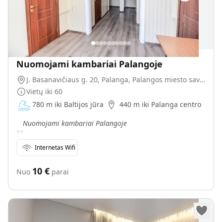
Nuomojami kambariai Palangoje
J. Basanavičiaus g. 20, Palanga, Palangos miesto savivaldybė, Lietuva
Vietų iki
60
780 m iki Baltijos jūra
440 m iki Palanga centro
„
Nuomojami kambariai Palangoje
Internetas Wifi
10
€
Nuo
parai