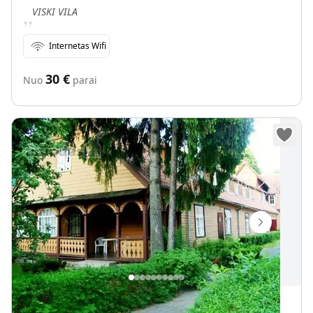
„
VISKI VILA
Internetas Wifi
30
€
Nuo
parai
Senoji vaistinė Palangoje