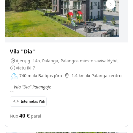
Vila "Dia"
Ajerų g. 14o, Palanga, Palangos miesto savivaldybė, Lietuva
Vietų iki
7
740 m iki Baltijos jūra
1.4 km iki Palanga centro
„
Vila "Dia" Palangoje
Internetas Wifi
40
€
Nuo
parai