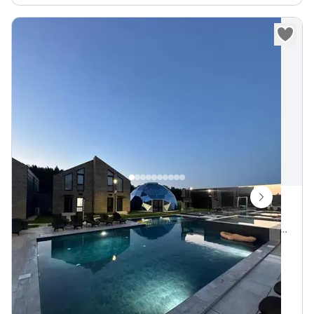
Monu Monci J7
Latgalos gatvė 15, Palanga, Palangos miesto savivaldybė, Lietuva
Vietų iki
6
1.5 km iki Baltijos jūra
„
Monu Monci J7 kotedžas