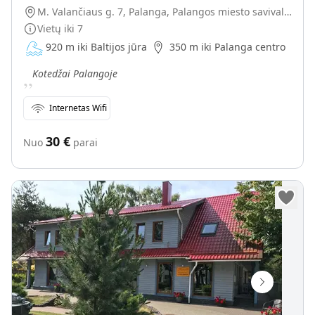
M. Valančiaus g. 7, Palanga, Palangos miesto savivaldybė, Lietuva
Vietų iki
7
920 m iki Baltijos jūra
350 m iki Palanga centro
„
Kotedžai Palangoje
Internetas Wifi
30
€
Nuo
parai