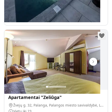
Internetas Wifi
120
€
Nuo
parai
Apartamentai "Zeliūga"
Žvejų g. 32, Palanga, Palangos miesto savivaldybė, Lietuva
Vietų iki
23