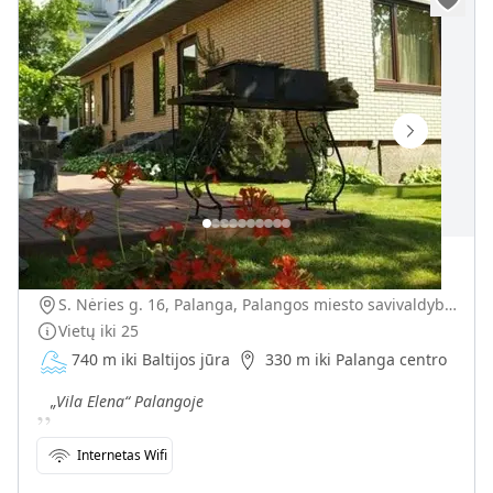
„Vila Elena“
S. Nėries g. 16, Palanga, Palangos miesto savivaldybė, Lietuva
Vietų iki
25
740 m iki Baltijos jūra
330 m iki Palanga centro
„
„Vila Elena“ Palangoje
Internetas Wifi