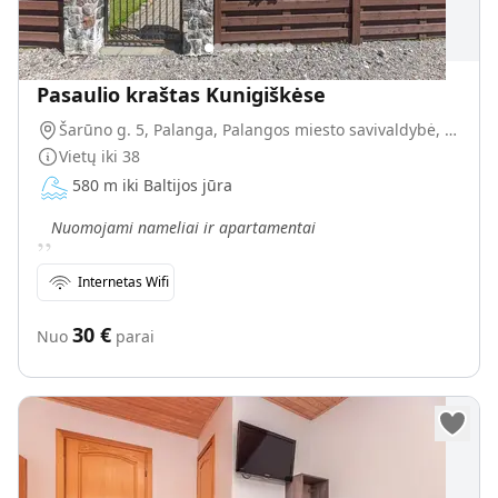
Pasaulio kraštas Kunigiškėse
Šarūno g. 5, Palanga, Palangos miesto savivaldybė, Lietuva
Vietų iki
38
580 m iki Baltijos jūra
„
Nuomojami nameliai ir apartamentai
Internetas Wifi
30
€
Nuo
parai