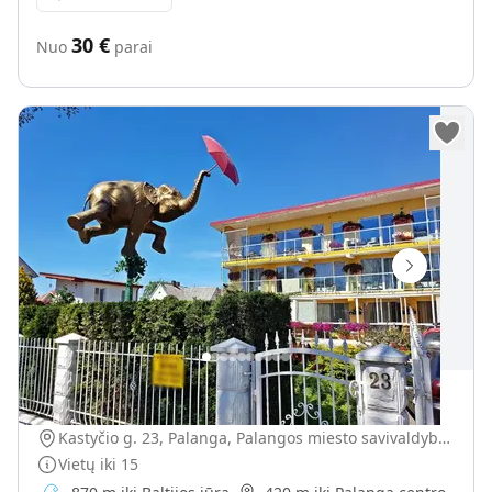
30
€
Nuo
parai
Justinos Vila
Kastyčio g. 23, Palanga, Palangos miesto savivaldybė, Lietuva
Vietų iki
15