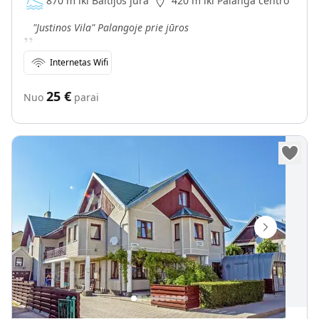
870 m iki Baltijos jūra
420 m iki Palanga centro
„
"Justinos Vila" Palangoje prie jūros
Internetas Wifi
25
€
Nuo
parai