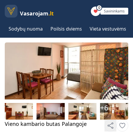
0
Savininkams
Vasarojam
.lt
Sodybų nuoma
Poilsis dviems
Vieta vestuvėms
+
6
Vieno kambario butas Palangoje