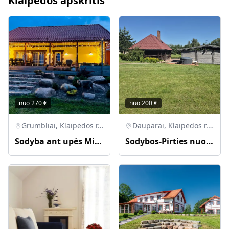
Klaipėdos apskritis
nuo
270
€
nuo
200
€
Grumbliai, Klaipėdos r. sav., Lietuva
Dauparai, Klaipėdos r. sav., Lietuva
Sodyba ant upės Minijos kranto
Sodybos-Pirties nuoma. Galima su kubilu bei nakvynę