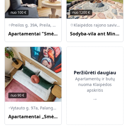
nuo
100
€
nuo
1200
€
Preilos g. 39A, Preila, Neringos savivaldybė, Lietuva
Klaipėdos rajono savivaldybė, Lietuva
Apartamentai "Smėlynas" Preiloje
Sodyba-vila ant Minijos upės kranto
Peržiūrėti daugiau
Apartamentų ir butų
nuoma Klaipėdos
apskritis
nuo
90
€
→
Vytauto g. 97a, Palanga, Palangos miesto savivaldybė, Lietuva
Apartamentai „Smėlynas Boutique & SPA“