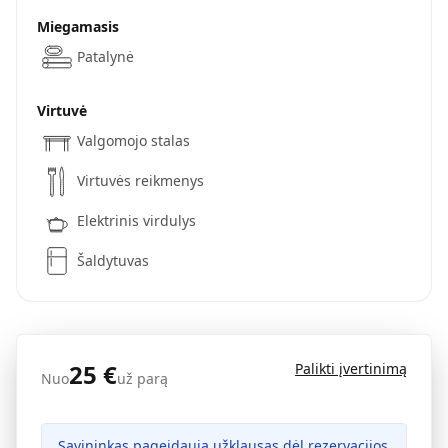
Miegamasis
Patalynė
Virtuvė
Valgomojo stalas
Virtuvės reikmenys
Elektrinis virdulys
Šaldytuvas
25
€
Palikti įvertinimą
Nuo
už parą
Savininkas pageidauja užklausas dėl rezervacijos