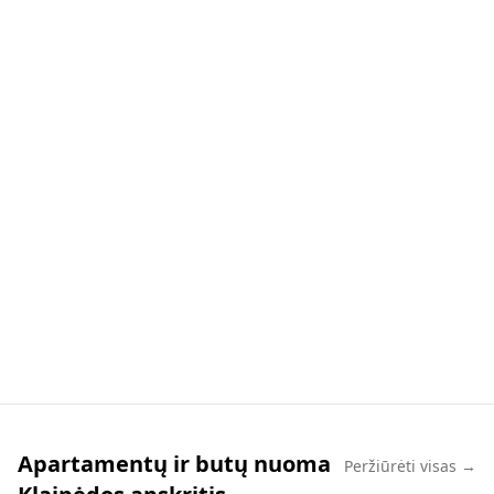
Apartamentų ir butų nuoma
Peržiūrėti visas →