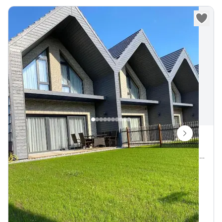
Kotedžas Kunigiškiuose
Kunigiškių g. 2N, Palanga, Palangos miesto savivaldybė, Lietuva
Vietų iki
8
930 m iki Baltijos jūra
„
Kotedžas Kunigiškiuose - poilsis pajūryje.