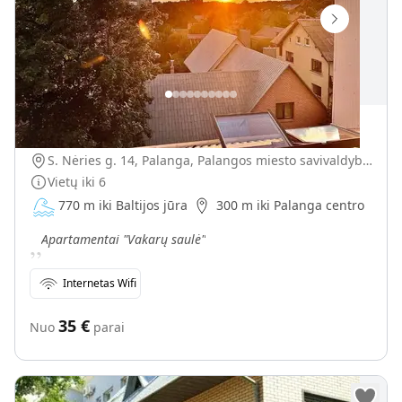
Apartamentai "Vakarų saulė"
S. Nėries g. 14, Palanga, Palangos miesto savivaldybė, Lietuva
Vietų iki
6
770 m iki Baltijos jūra
300 m iki Palanga centro
„
Apartamentai "Vakarų saulė"
Internetas Wifi
35
€
Nuo
parai