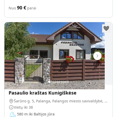
90
€
Nuo
parai
Pasaulio kraštas Kunigiškėse
Šarūno g. 5, Palanga, Palangos miesto savivaldybė, Lietuva
Vietų iki
38
580 m iki Baltijos jūra