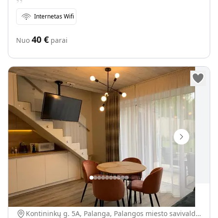
Internetas Wifi
40
€
Nuo
parai
"Geriausios atostogos"
Kontininkų g. 5A, Palanga, Palangos miesto savivaldybė, Lietuva