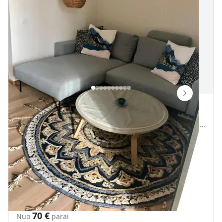
Vanagupės Apartamentai
Vanagupės g. 33C, Palanga, Palangos miesto savivaldybė, Lietuva
Vietų iki
4
1000 m iki Baltijos jūra
„
Vanagupės apartamentai Palangoje.
Internetas Wifi
70
€
Nuo
parai