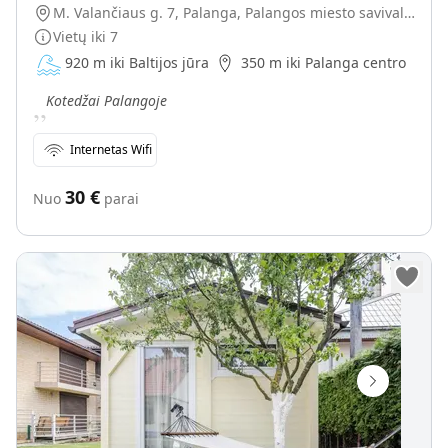
M. Valančiaus g. 7, Palanga, Palangos miesto savivaldybė, Lietuva
Vietų iki
7
920 m iki Baltijos jūra
350 m iki Palanga centro
„
Kotedžai Palangoje
Internetas Wifi
30
€
Nuo
parai