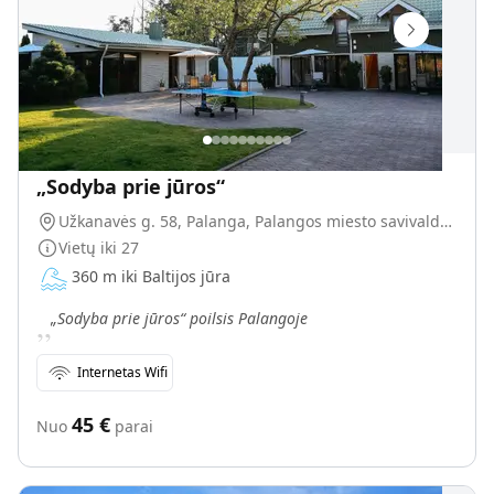
„Sodyba prie jūros“
Užkanavės g. 58, Palanga, Palangos miesto savivaldybė, Lietuva
Vietų iki
27
360 m iki Baltijos jūra
„
„Sodyba prie jūros“ poilsis Palangoje
Internetas Wifi
45
€
Nuo
parai