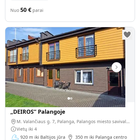
50
€
Nuo
parai
„DEIROS“ Palangoje
M. Valančiaus g. 7, Palanga, Palangos miesto savivaldybė, Lietuva
Vietų iki
4
920 m iki Baltijos jūra
350 m iki Palanga centro