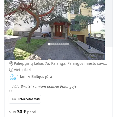
Birutės vila
Paliepgirių kelias 7a, Palanga, Palangos miesto savivaldybė, Lietuva
Vietų iki
4
1 km iki Baltijos jūra
„
„Vila Birutė“ ramiam poilsiui Palangoje
Internetas Wifi
30
€
Nuo
parai