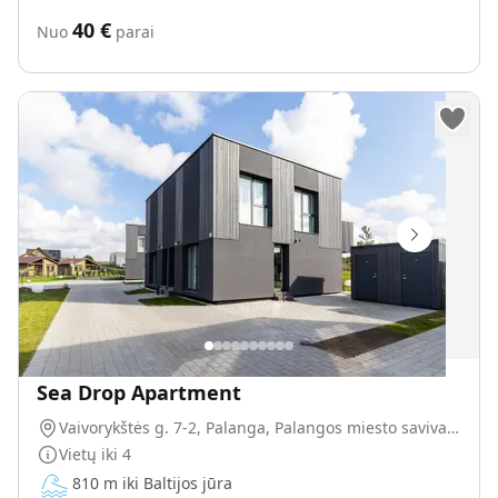
40
€
Nuo
parai
Sea Drop Apartment
Vaivorykštės g. 7-2, Palanga, Palangos miesto savivaldybė, Lietuva
Vietų iki
4
810 m iki Baltijos jūra