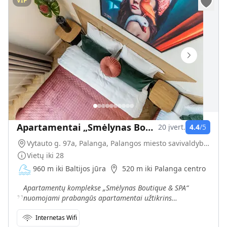
VIP
Apartamentai „Smėlynas Boutique & SPA“
20
įvert.
4.4
/5
Vytauto g. 97a, Palanga, Palangos miesto savivaldybė, Lietuva
Vietų iki
28
960 m iki Baltijos jūra
520 m iki Palanga centro
„
Apartamentų komplekse „Smėlynas Boutique & SPA“
nuomojami prabangūs apartamentai užtikrins
nepriekaištingą Jūsų poilsį.
Internetas Wifi