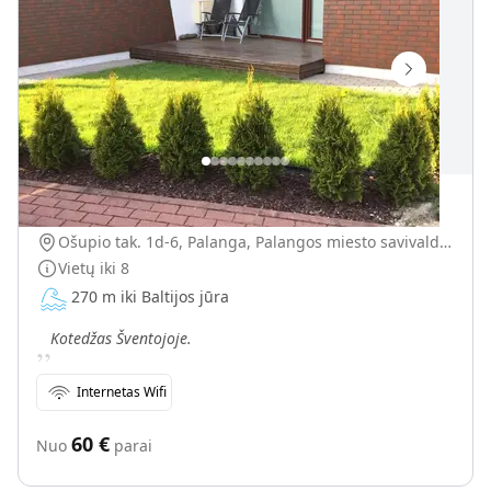
Kotedžas Šventojoje
Ošupio tak. 1d-6, Palanga, Palangos miesto savivaldybė, Lietuva
Vietų iki
8
270 m iki Baltijos jūra
„
Kotedžas Šventojoje.
Internetas Wifi
60
€
Nuo
parai