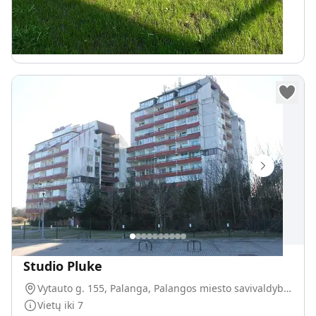
Internetas Wifi
100
€
Nuo
parai
Studio Pluke
Vytauto g. 155, Palanga, Palangos miesto savivaldybė, Lietuva
Vietų iki
7