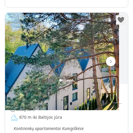
Kontininkų apartamentai
Kontininkų g. 3, Palanga, Palangos miesto savivaldybė, Lietuva
Vietų iki
5
870 m iki Baltijos jūra
„
Kontininkų apartamentai Kunigiškėse