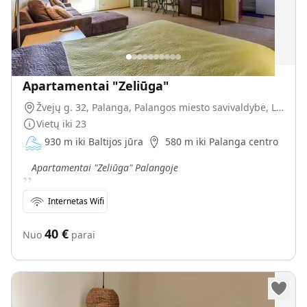
Apartamentai "Zeliūga"
Žvejų g. 32, Palanga, Palangos miesto savivaldybė, Lietuva
Vietų iki
23
930 m iki Baltijos jūra
580 m iki Palanga centro
„
Apartamentai "Zeliūga" Palangoje
Internetas Wifi
40
€
Nuo
parai