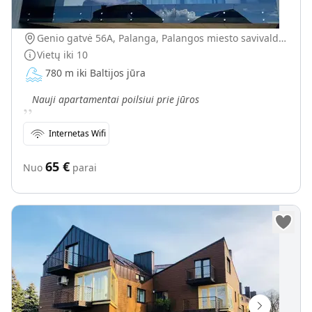
Visiškai nauji apartamentai
Genio gatvė 56A, Palanga, Palangos miesto savivaldybė, Lietuva
Vietų iki
10
780 m iki Baltijos jūra
„
Nauji apartamentai poilsiui prie jūros
Internetas Wifi
65
€
Nuo
parai