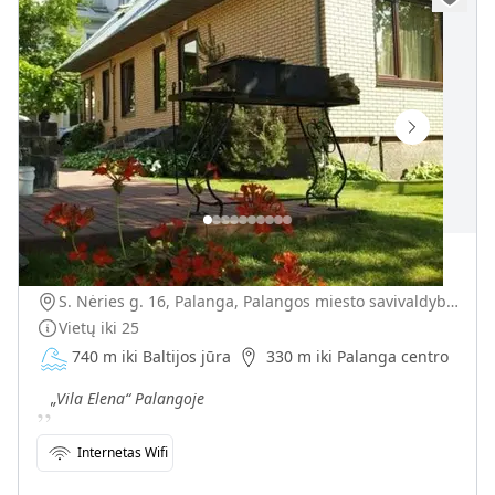
„Vila Elena“
S. Nėries g. 16, Palanga, Palangos miesto savivaldybė, Lietuva
Vietų iki
25
740 m iki Baltijos jūra
330 m iki Palanga centro
„
„Vila Elena“ Palangoje
Internetas Wifi