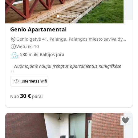
Genio Apartamentai
Genio gatvė 41, Palanga, Palangos miesto savivaldybė, Lietuva
Vietų iki
10
580 m iki Baltijos jūra
„
Nuomojame naujai įrengtus apartamentus Kunigiškėse
Internetas Wifi
30
€
Nuo
parai