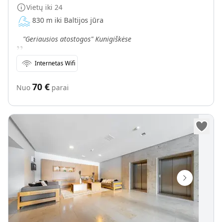
Vietų iki
24
830 m iki Baltijos jūra
„
"Geriausios atostogos" Kunigiškėse
Internetas Wifi
70
€
Nuo
parai