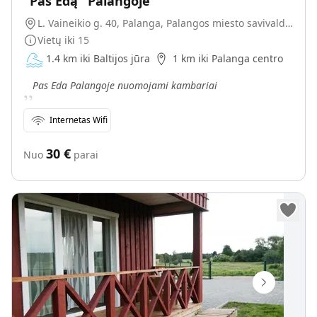
"Pas Edą" Palangoje
L. Vaineikio g. 40, Palanga, Palangos miesto savivaldybė, Lietuva
Vietų iki
15
1.4 km iki Baltijos jūra
1 km iki Palanga centro
„
Pas Eda Palangoje nuomojami kambariai
Internetas Wifi
30
€
Nuo
parai