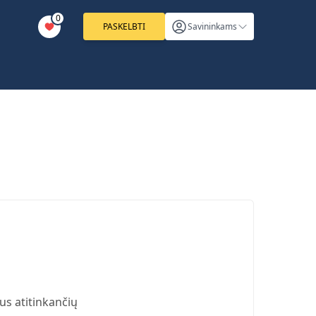
0
PASKELBTI
Savininkams
us atitinkančių