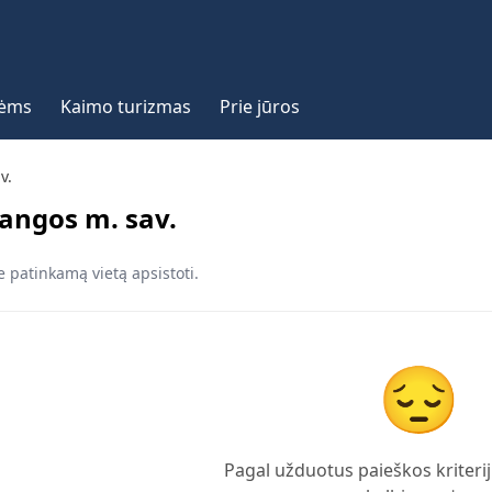
vėms
Kaimo turizmas
Prie jūros
v.
angos m. sav.
e patinkamą vietą apsistoti.
😔
Pagal užduotus paieškos kriterij