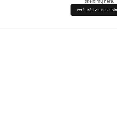
skelbimų nėra.
Peržiūrėti visus skelb