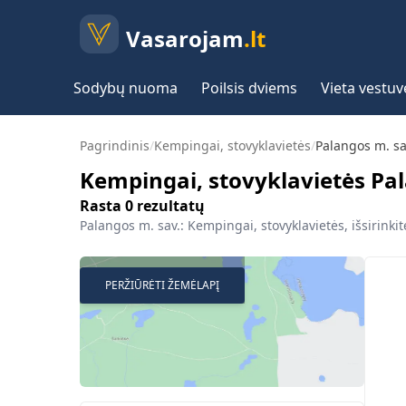
Vasarojam
.lt
Sodybų nuoma
Poilsis dviems
Vieta vestu
Pagrindinis
/
Kempingai, stovyklavietės
/
Palangos m. sa
Kempingai, stovyklavietės Pal
Rasta
0
rezultatų
Palangos m. sav.: Kempingai, stovyklavietės, išsirinkit
PERŽIŪRĖTI ŽEMĖLAPĮ