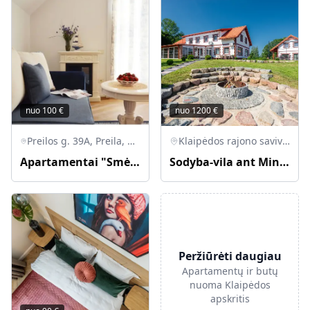
nuo
100
€
nuo
1200
€
Preilos g. 39A, Preila, Neringos savivaldybė, Lietuva
Klaipėdos rajono savivaldybė, Lietuva
Apartamentai "Smėlynas" Preiloje
Sodyba-vila ant Minijos upės kranto
Peržiūrėti daugiau
Apartamentų ir butų
nuoma Klaipėdos
apskritis