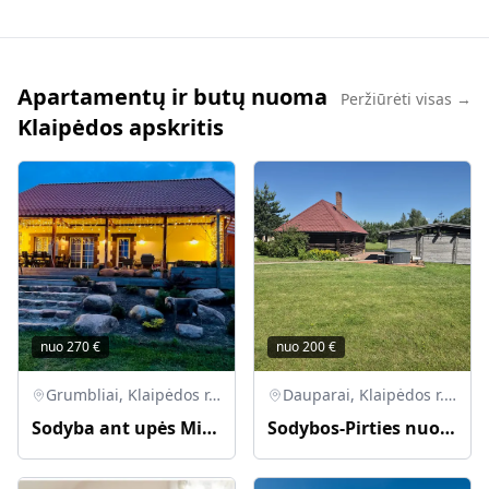
Apartamentų ir butų nuoma
Peržiūrėti visas →
Klaipėdos apskritis
nuo
270
€
nuo
200
€
Grumbliai, Klaipėdos r. sav., Lietuva
Dauparai, Klaipėdos r. sav., Lietuva
Sodyba ant upės Minijos kranto
Sodybos-Pirties nuoma. Galima su kubilu bei nakvynę