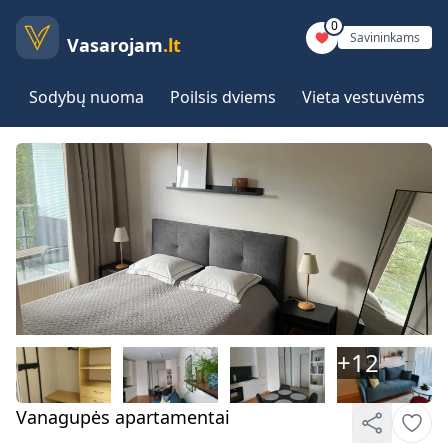
0
Savininkams
Vasarojam
.lt
Sodybų nuoma
Poilsis dviems
Vieta vestuvėms
+
12
Vanagupės apartamentai