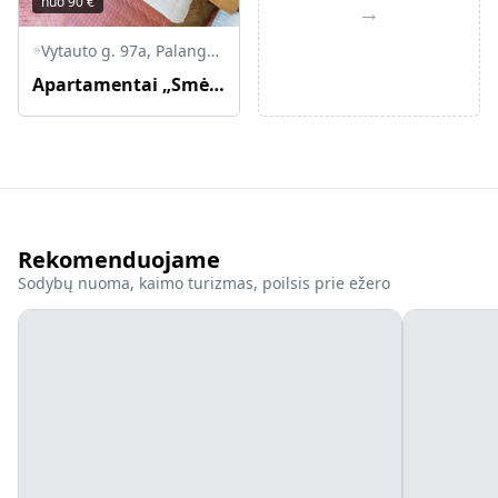
nuo
90
€
→
Vytauto g. 97a, Palanga, Palangos miesto savivaldybė, Lietuva
Apartamentai „Smėlynas Boutique & SPA“
Rekomenduojame
Sodybų nuoma, kaimo turizmas, poilsis prie ežero