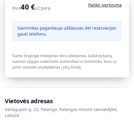
40
€
Palikti įvertinimą
Nuo
už parą
Savininkas pageidauja užklausas dėl rezervacijos
gauti telefonu.
Šiame žingsnyje mokėjimas nėra atliekamas. Galutinę kainą,
nuomos sąlygas suderinsite asmeniškai su šeimininku, kuris su
jumis susisieks atsakydamas į jūsų žinutę.
Vietovės adresas
Vanagupės g. 22, Palanga, Palangos miesto savivaldybė,
Lietuva