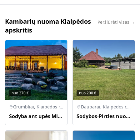
Kambarių nuoma Klaipėdos
Peržiūrėti visas →
apskritis
nuo
270
€
nuo
200
€
Grumbliai, Klaipėdos r. sav., Lietuva
Dauparai, Klaipėdos r. sav., Lietuva
Sodyba ant upės Minijos kranto
Sodybos-Pirties nuoma. Galima su kubilu bei nakvynę