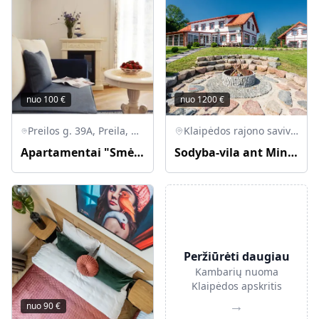
nuo
100
€
nuo
1200
€
Preilos g. 39A, Preila, Neringos savivaldybė, Lietuva
Klaipėdos rajono savivaldybė, Lietuva
Apartamentai "Smėlynas" Preiloje
Sodyba-vila ant Minijos upės kranto
Peržiūrėti daugiau
Kambarių nuoma
Klaipėdos apskritis
→
nuo
90
€