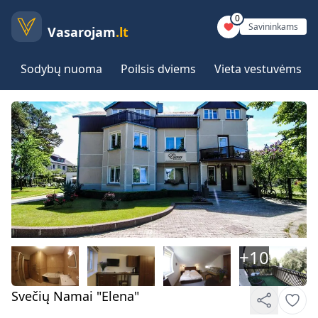
0
Savininkams
Vasarojam
.lt
Sodybų nuoma
Poilsis dviems
Vieta vestuvėms
+
10
Svečių Namai "Elena"