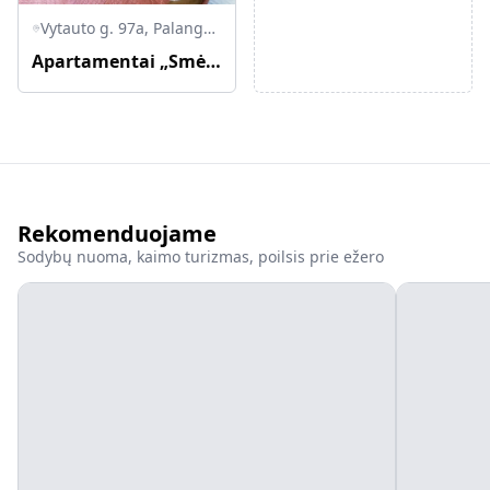
Vytauto g. 97a, Palanga, Palangos miesto savivaldybė, Lietuva
Apartamentai „Smėlynas Boutique & SPA“
Rekomenduojame
Sodybų nuoma, kaimo turizmas, poilsis prie ežero