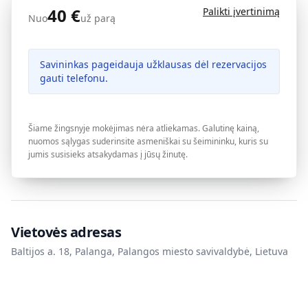
40
€
Palikti įvertinimą
Nuo
už parą
Savininkas pageidauja užklausas dėl rezervacijos
gauti telefonu.
Šiame žingsnyje mokėjimas nėra atliekamas. Galutinę kainą,
nuomos sąlygas suderinsite asmeniškai su šeimininku, kuris su
jumis susisieks atsakydamas į jūsų žinutę.
Vietovės adresas
Baltijos a. 18, Palanga, Palangos miesto savivaldybė, Lietuva