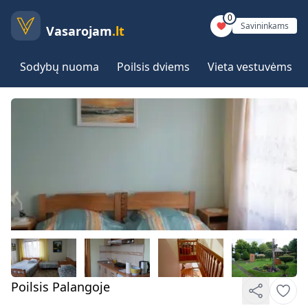
0
Savininkams
Vasarojam
.lt
Sodybų nuoma
Poilsis dviems
Vieta vestuvėms
Poilsis Palangoje