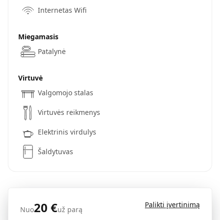
Internetas Wifi
Miegamasis
Patalynė
Virtuvė
Valgomojo stalas
Virtuvės reikmenys
Elektrinis virdulys
Šaldytuvas
20
€
Palikti įvertinimą
Nuo
už parą