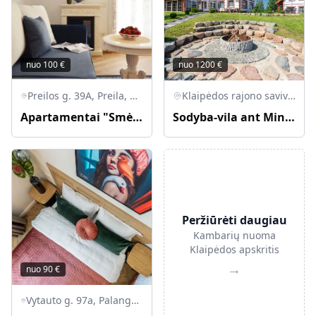
nuo
100
€
nuo
1200
€
Preilos g. 39A, Preila, Neringos savivaldybė, Lietuva
Klaipėdos rajono savivaldybė, Lietuva
Apartamentai "Smėlynas" Preiloje
Sodyba-vila ant Minijos upės kranto
Peržiūrėti daugiau
Kambarių nuoma
Klaipėdos apskritis
→
nuo
90
€
Vytauto g. 97a, Palanga, Palangos miesto savivaldybė, Lietuva