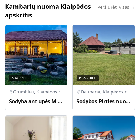
Kambarių nuoma Klaipėdos
Peržiūrėti visas →
apskritis
nuo
270
€
nuo
200
€
Grumbliai, Klaipėdos r. sav., Lietuva
Dauparai, Klaipėdos r. sav., Lietuva
Sodyba ant upės Minijos kranto
Sodybos-Pirties nuoma. Galima su kubilu bei nakvynę