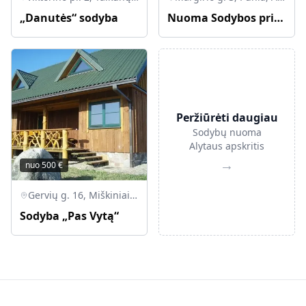
„Danutės“ sodyba
Nuoma Sodybos prie tvenkinio
Peržiūrėti daugiau
Sodybų nuoma
Alytaus apskritis
→
nuo
500
€
Gervių g. 16, Miškiniai, LT-67047 Lazdijų r.
Sodyba „Pas Vytą“