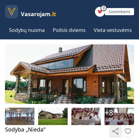
0
Savininkams
Vasarojam
.lt
Sodybų nuoma
Poilsis dviems
Vieta vestuvėms
+
8
Sodyba „Nieda“