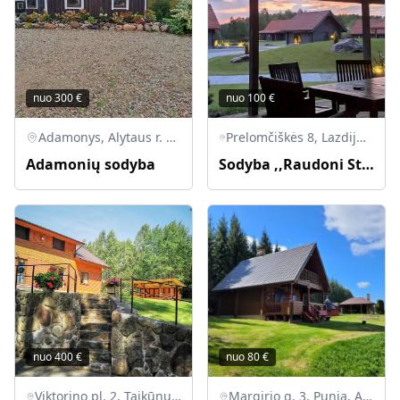
nuo
300
€
nuo
100
€
Adamonys, Alytaus r. sav., Lietuva
Prelomčiškės 8, Lazdijų rajonas, 67472 Šventežerio seniūnija
Adamonių sodyba
Sodyba ,,Raudoni Stogai"
nuo
400
€
nuo
80
€
Viktorino pl. 2, Taikūnų k., Veisiejų sen., Lazdijų r.
Margirio g. 3, Punia, Alytaus r. sav., Lietuva