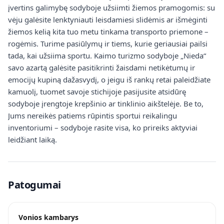
įvertins galimybę sodyboje užsiimti žiemos pramogomis: su
vėju galėsite lenktyniauti leisdamiesi slidėmis ar išmėginti
žiemos kelią kita tuo metu tinkama transporto priemone –
rogėmis. Turime pasiūlymų ir tiems, kurie geriausiai pailsi
tada, kai užsiima sportu. Kaimo turizmo sodyboje „Nieda“
savo azartą galėsite pasitikrinti žaisdami netikėtumų ir
emocijų kupiną dažasvydį, o jeigu iš rankų retai paleidžiate
kamuolį, tuomet savoje stichijoje pasijusite atsidūrę
sodyboje įrengtoje krepšinio ar tinklinio aikštelėje. Be to,
Jums nereikės patiems rūpintis sportui reikalingu
inventoriumi – sodyboje rasite visa, ko prireiks aktyviai
leidžiant laiką.
Patogumai
Vonios kambarys