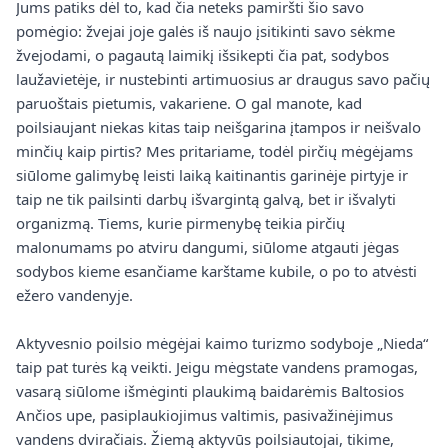
Jums patiks dėl to, kad čia neteks pamiršti šio savo
pomėgio: žvejai joje galės iš naujo įsitikinti savo sėkme
žvejodami, o pagautą laimikį išsikepti čia pat, sodybos
laužavietėje, ir nustebinti artimuosius ar draugus savo pačių
paruoštais pietumis, vakariene. O gal manote, kad
poilsiaujant niekas kitas taip neišgarina įtampos ir neišvalo
minčių kaip pirtis? Mes pritariame, todėl pirčių mėgėjams
siūlome galimybę leisti laiką kaitinantis garinėje pirtyje ir
taip ne tik pailsinti darbų išvargintą galvą, bet ir išvalyti
organizmą. Tiems, kurie pirmenybę teikia pirčių
malonumams po atviru dangumi, siūlome atgauti jėgas
sodybos kieme esančiame karštame kubile, o po to atvėsti
ežero vandenyje.
Aktyvesnio poilsio mėgėjai kaimo turizmo sodyboje „Nieda“
taip pat turės ką veikti. Jeigu mėgstate vandens pramogas,
vasarą siūlome išmėginti plaukimą baidarėmis Baltosios
Ančios upe, pasiplaukiojimus valtimis, pasivažinėjimus
vandens dviračiais. Žiemą aktyvūs poilsiautojai, tikime,