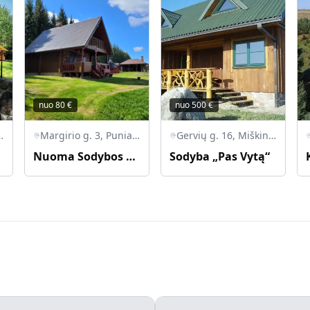
nuo
80
€
nuo
500
€
 Veisiejų sen., Lazdijų r.
Margirio g. 3, Punia, Alytaus r. sav., Lietuva
Gervių g. 16, Miškiniai, LT-67047 Lazdijų r.
Nuoma Sodybos prie tvenkinio
Sodyba „Pas Vytą“