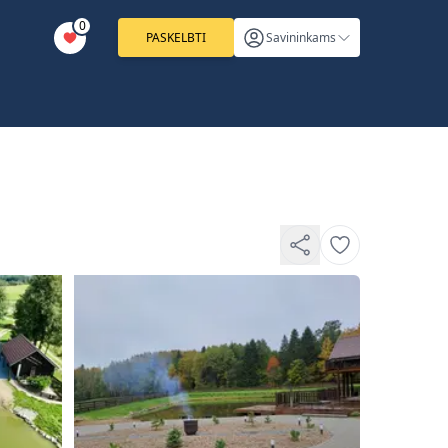
0
PASKELBTI
Savininkams