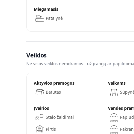
Miegamasis
Patalynė
Veiklos
Ne visos veiklos nemokamos - už įrangą ar papildomas
Aktyvios pramogos
Vaikams
Batutas
Sūpyn
Įvairios
Vandes pra
Stalo žaidimai
Paplū
Pirtis
Pakra