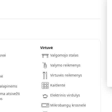
Virtuvė
uvai
Valgomojo stalas
Valymo reikmenys
Virtuvės reikmenys
nė
Kaitlentė
palapinėms
ama atsivežti
Elektrinis virdulys
us
Mikrobangų krosnelė