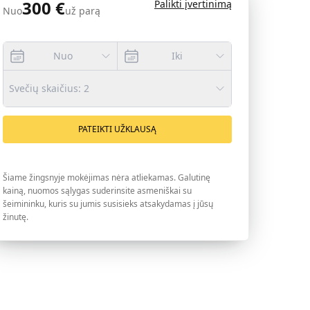
300
€
Palikti įvertinimą
Nuo
už parą
Nuo
Iki
Svečių skaičius
:
2
PATEIKTI UŽKLAUSĄ
Šiame žingsnyje mokėjimas nėra atliekamas. Galutinę
kainą, nuomos sąlygas suderinsite asmeniškai su
šeimininku, kuris su jumis susisieks atsakydamas į jūsų
žinutę.