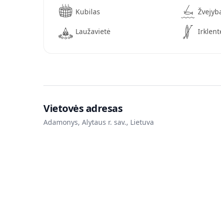
Kubilas
Žvejyb
Laužavietė
Irklent
Vietovės adresas
Adamonys, Alytaus r. sav., Lietuva