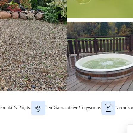
 km iki Raižių tv.
Leidžiama atsivežti gyvunus
Nemokam