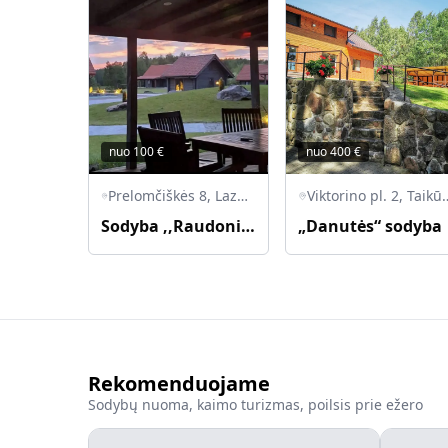
nuo
100
€
nuo
400
€
Prelomčiškės 8, Lazdijų rajonas, 67472 Šventežerio seniūnija
Viktorino pl. 2, Taikūnų k.,
Sodyba ,,Raudoni Stogai"
„Danutės“ sodyba
Rekomenduojame
Sodybų nuoma, kaimo turizmas, poilsis prie ežero