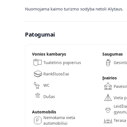
Nuomojama kaimo turizmo sodyba netoli Alytaus.
Patogumai
Vonios kambarys
Saugumas
Tualetinis popierius
Gesint
Rankšluosčiai
Įvairios
WC
Pavėsi
Dušas
Vieta 
Leidži
Automobilis
gyvun
Nemokama vieta
Terasa
automobiliui