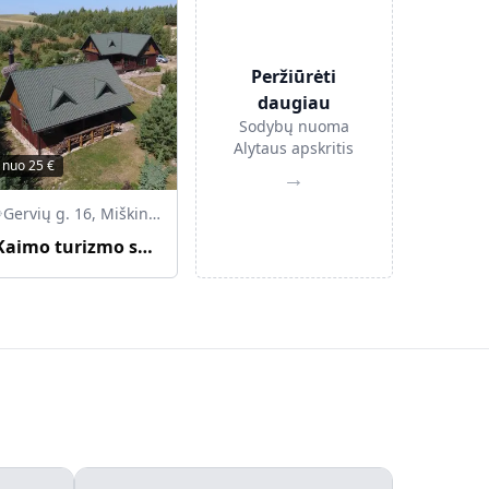
Peržiūrėti
daugiau
Sodybų nuoma
Alytaus apskritis
nuo
25
€
→
Gervių g. 16, Miškiniai, 67372 Lazdijų r. sav., Lietuva
Kaimo turizmo sodyba "Pas Vytą"