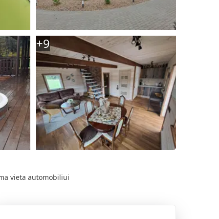
+
9
a vieta automobiliui