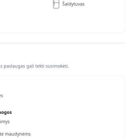
Šaldytuvas
 paslaugas gali tekti susimokėti.
ės
mogos
dimys
ntė maudynėms