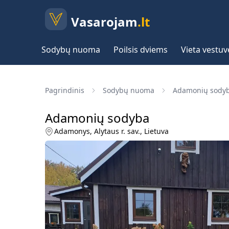
Vasarojam
.lt
Sodybų nuoma
Poilsis dviems
Vieta vestu
Pagrindinis
Sodybų nuoma
Adamonių sody
Adamonių sodyba
Adamonys, Alytaus r. sav., Lietuva