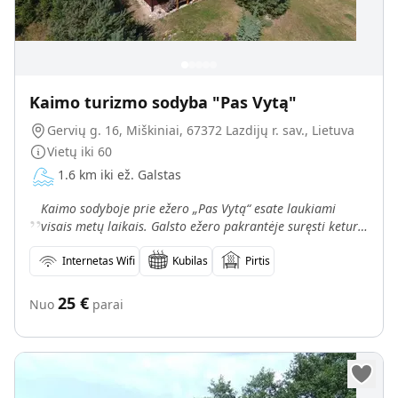
Kaimo turizmo sodyba "Pas Vytą"
Gervių g. 16, Miškiniai, 67372 Lazdijų r. sav., Lietuva
Vietų iki
60
1.6 km iki ež. Galstas
„
Kaimo sodyboje prie ežero „Pas Vytą“ esate laukiami
visais metų laikais. Galsto ežero pakrantėje suręsti keturi
rąstiniai namai, su visais patogumais, skirti ir
Internetas Wifi
Kubilas
Pirtis
25
€
Nuo
parai