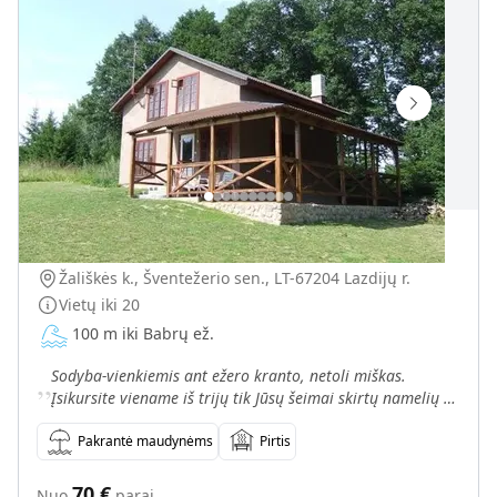
Antano Kliučinsko sodyba „Žališkė“
Žališkės k., Šventežerio sen., LT-67204 Lazdijų r.
Vietų iki
20
100 m iki Babrų ež.
„
Sodyba-vienkiemis ant ežero kranto, netoli miškas.
Įsikursite viename iš trijų tik Jūsų šeimai skirtų namelių su
savo kiemu. Niekas netrukdys išsikepti kepsnį,
Pakrantė maudynėms
Pirtis
70
€
Nuo
parai