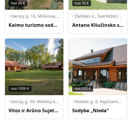
nuo
25
€
nuo
70
€
Gervių g. 16, Miškiniai, 67372 Lazdijų r. sav., Lietuva
Žališkės k., Šventežerio sen., LT-67204 Lazdijų r.
Kaimo turizmo sodyba "Pas Vytą"
Antano Kliučinsko sodyba „Žališkė“
nuo
1000
€
nuo
300
€
Seirijų g. 50, Metelių km., Seirijų sen., Lazdijų Raj., LT-67482
Niedos g. 6, Kapčiamiesčio sen., LT-67313 Lazdijų r.
Vitos ir Arūno Sujetų sodyba „Vitrūna“
Sodyba „Nieda“