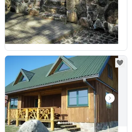
„
Sodyba ant pačio Trikojo ežero kranto, vienkiemyje,
Veisiejų regioniniame parke.
Pakrantė maudynėms
Pirtis
400
€
Nuo
parai