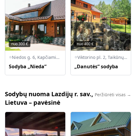
nuo
300
€
nuo
400
€
Niedos g. 6, Kapčiamiesčio sen., LT-67313 Lazdijų r.
Viktorino pl. 2, Taikūnų k., Veisiejų sen., Lazdijų r.
Sodyba „Nieda“
„Danutės“ sodyba
Sodybų nuoma Lazdijų r. sav.,
Peržiūrėti visas →
Lietuva – pavėsinė