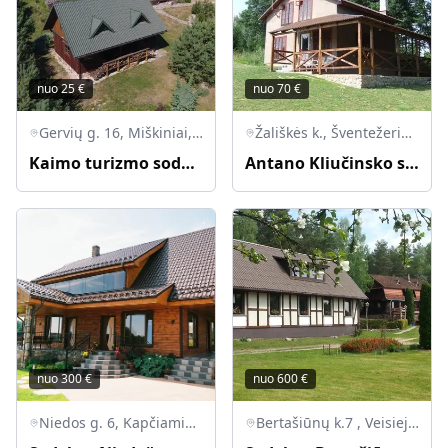
nuo
25
€
nuo
70
€
Gervių g. 16, Miškiniai, 67372 Lazdijų r. sav., Lietuva
Žališkės k., Šventežerio sen., LT-67204 Lazdijų r.
Kaimo turizmo sodyba "Pas Vytą"
Antano Kliučinsko sodyba „Žališkė“
nuo
300
€
nuo
600
€
Niedos g. 6, Kapčiamiesčio sen., LT-67313 Lazdijų r.
Bertašiūnų k.7 , Veisiejų sen., 67300 Lazdijų r.