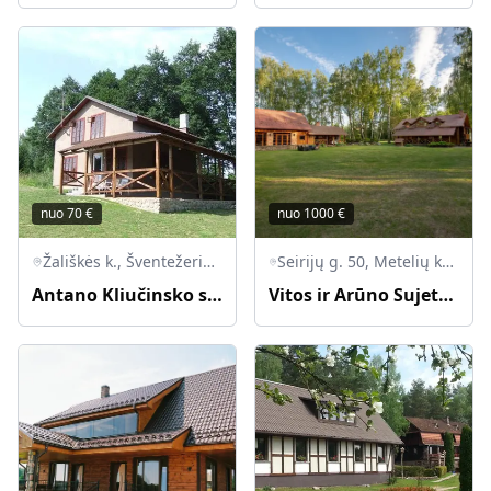
nuo
70
€
nuo
1000
€
Žališkės k., Šventežerio sen., LT-67204 Lazdijų r.
Seirijų g. 50, Metelių km., Seirijų sen., Lazdijų Raj., LT-67482
Antano Kliučinsko sodyba „Žališkė“
Vitos ir Arūno Sujetų sodyba „Vitrūna“