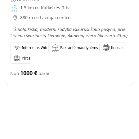
1.5 km iki Katkiškės II tv.
880 m iki Lazdijai centro
„
Šiuolaikiška, moderni sodyba įsikūrusi šalia pušyno, prie
vieno švariausių Lietuvoje, Akmenių ežero (iki ežero 45 m).
Internetas Wifi
Pakrantė maudynėms
Kubilas
Pirtis
1000
€
Nuo
parai