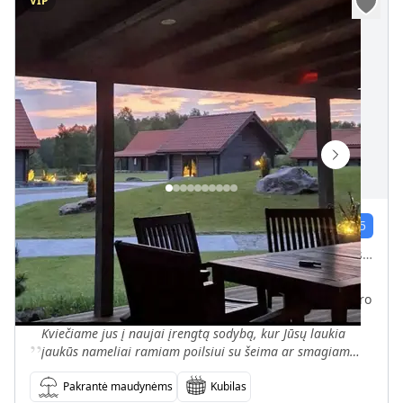
VIP
Sodyba ,,Raudoni Stogai"
4
įvert.
5.0
/5
Prelomčiškės 8, Lazdijų rajonas, 67472 Šventežerio seniūnija
Vietų iki
40
900 m iki ež. Dusia
530 m iki Prelomčiškė centro
„
Kviečiame jus į naujai įrengtą sodybą, kur Jūsų laukia
jaukūs nameliai ramiam poilsiui su šeima ar smagiam
laiko praleidimui su draugais.
Pakrantė maudynėms
Kubilas