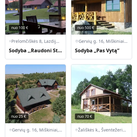
nuo
100
€
nuo
500
€
Prelomčiškės 8, Lazdijų rajonas, 67472 Šventežerio seniūnija
Gervių g. 16, Miškiniai, LT-67047 Lazdijų r.
Sodyba ,,Raudoni Stogai"
Sodyba „Pas Vytą“
nuo
25
€
nuo
70
€
Gervių g. 16, Miškiniai, 67372 Lazdijų r. sav., Lietuva
Žališkės k., Šventežerio sen., LT-67204 Lazdijų r.