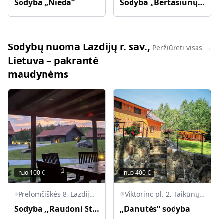
Sodyba „Nieda“
Sodyba „Bertašiūnų vienkiemis“
Sodybų nuoma Lazdijų r. sav.,
Peržiūrėti visas →
Lietuva – pakrantė
maudynėms
nuo
100
€
nuo
400
€
Prelomčiškės 8, Lazdijų rajonas, 67472 Šventežerio seniūnija
Viktorino pl. 2, Taikūnų k., Veisiejų sen., Lazdijų r.
Sodyba ,,Raudoni Stogai"
„Danutės“ sodyba