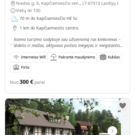
Niedos g. 6, Kapčiamiesčio sen., LT-67313 Lazdijų r.
Vietų iki
100
70 m iki Kapčiamiesčio HE tv.
1 km iki Kapčiamiestis centro
„
Kaimo turizmo sodyboje sau užsiėmimą ras kiekvienas –
didelis ir mažas, aktyvaus poilsio mėgėjas ir mėgstantis
savo laisvą laiką leisti ramiau. Dievinate žvejot
Internetas Wifi
Pakrantė maudynėms
Kubilas
Pirtis
300
€
Nuo
parai