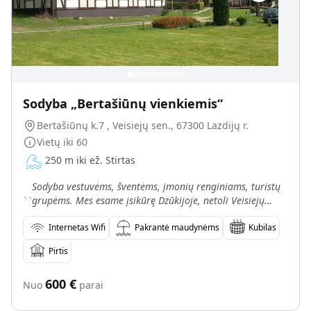
Sodyba „Bertašiūnų vienkiemis“
Bertašiūnų k.7 , Veisiejų sen., 67300 Lazdijų r.
Vietų iki
60
250 m iki ež. Stirtas
„
Sodyba vestuvėms, šventėms, įmonių renginiams, turistų
grupėms. Mes esame įsikūrę Dzūkijoje, netoli Veisiejų
miestelio, ant romantiškojo Trikojo ežero kranto. L
Internetas Wifi
Pakrantė maudynėms
Kubilas
Pirtis
600
€
Nuo
parai