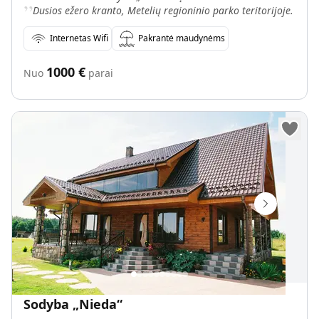
„
Dusios ežero kranto, Metelių regioninio parko teritorijoje.
Internetas Wifi
Pakrantė maudynėms
1000
€
Nuo
parai
Sodyba „Nieda“