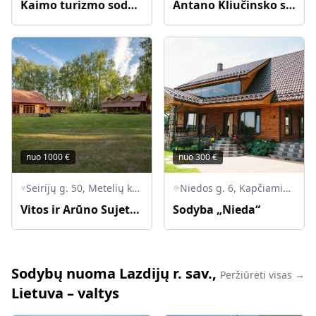
Kaimo turizmo sodyba "Pas Vytą"
Antano Kliučinsko sodyba „Žališkė“
nuo
1000
€
nuo
300
€
Seirijų g. 50, Metelių km., Seirijų sen., Lazdijų Raj., LT-67482
Niedos g. 6, Kapčiamiesčio sen., LT-67313 Lazdijų r.
Vitos ir Arūno Sujetų sodyba „Vitrūna“
Sodyba „Nieda“
Sodybų nuoma Lazdijų r. sav.,
Peržiūrėti visas →
Lietuva – valtys