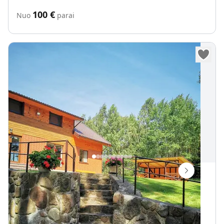
100
€
Nuo
parai
„Danutės“ sodyba
Viktorino pl. 2, Taikūnų k., Veisiejų sen., Lazdijų r.
Vietų iki
40
50 m iki ež. Trikojis