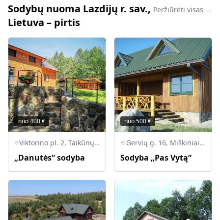
Sodybų nuoma Lazdijų r. sav.,
Peržiūrėti visas →
Lietuva – pirtis
nuo
400
€
nuo
500
€
Viktorino pl. 2, Taikūnų k., Veisiejų sen., Lazdijų r.
Gervių g. 16, Miškiniai, LT-67047 Lazdijų r.
„Danutės“ sodyba
Sodyba „Pas Vytą“