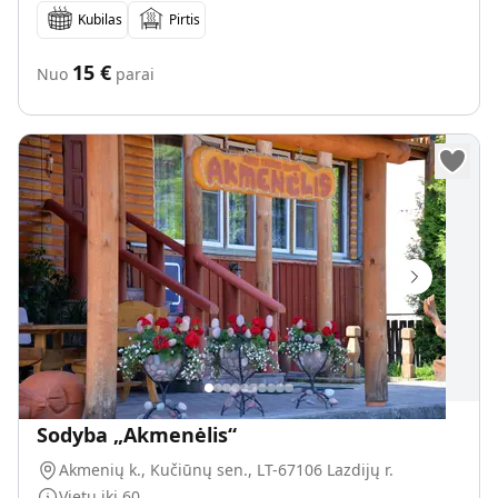
Kubilas
Pirtis
15
€
Nuo
parai
Sodyba „Akmenėlis“
Akmenių k., Kučiūnų sen., LT-67106 Lazdijų r.
Vietų iki
60