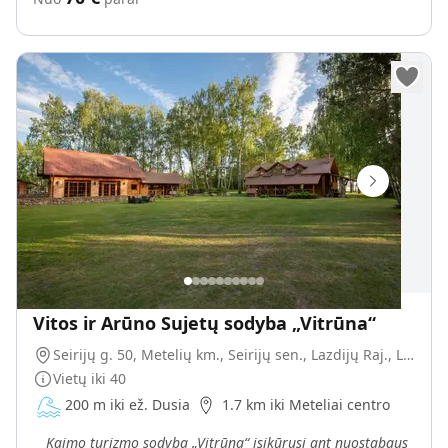
Vitos ir Arūno Sujetų sodyba „Vitrūna“
Seirijų g. 50, Metelių km., Seirijų sen., Lazdijų Raj., LT-67482
Vietų iki
40
200 m iki ež. Dusia
1.7 km iki Meteliai centro
Kaimo turizmo sodyba „Vitrūna“ įsikūrusi ant nuostabaus