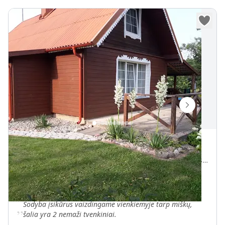
Audros vienkiemis
Kreivagalio g. 1, Grabauka, Krosnos sen., Lazdijų r. sav., LT-67444
Vietų iki
60
0 m iki Grabauka centro
„
Sodyba įsikūrus vaizdingame vienkiemyje tarp miškų,
šalia yra 2 nemaži tvenkiniai.