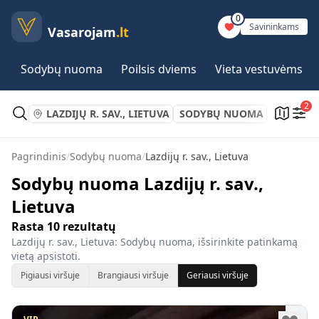
0
Savininkams
Vasarojam
.lt
Sodybų nuoma
Poilsis dviems
Vieta vestuvėms
2
LAZDIJŲ R. SAV., LIETUVA
SODYBŲ NUOMA
Pagrindinis
/
Sodybų nuoma
/
Lazdijų r. sav., Lietuva
Sodybų nuoma Lazdijų r. sav.,
Lietuva
Rasta
10
rezultatų
Lazdijų r. sav., Lietuva: Sodybų nuoma, išsirinkite patinkamą
vietą apsistoti.
Pigiausi viršuje
Brangiausi viršuje
Geriausi viršuje