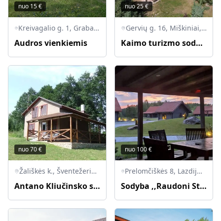
nuo
15
€
nuo
25
€
Kreivagalio g. 1, Grabauka, Krosnos sen., Lazdijų r. sav., LT-67444
Gervių g. 16, Miškiniai, 67372 Lazdijų r. sav., Lietuva
Audros vienkiemis
Kaimo turizmo sodyba "Pas Vytą"
nuo
70
€
nuo
100
€
Žališkės k., Šventežerio sen., LT-67204 Lazdijų r.
Prelomčiškės 8, Lazdijų rajonas, 67472 Šventežerio seniūnija
Antano Kliučinsko sodyba „Žališkė“
Sodyba ,,Raudoni Stogai"