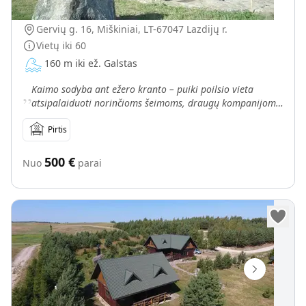
Sodyba „Pas Vytą“
Gervių g. 16, Miškiniai, LT-67047 Lazdijų r.
Vietų iki
60
160 m iki ež. Galstas
„
Kaimo sodyba ant ežero kranto – puiki poilsio vieta
atsipalaiduoti norinčioms šeimoms, draugų kompanijoms
ir žvejams-melagiams, kur puikiai dera žmogaus sukurta
Pirtis
500
€
Nuo
parai