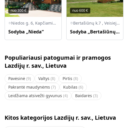
nuo
300
€
nuo
600
€
Niedos g. 6, Kapčiamiesčio sen., LT-67313 Lazdijų r.
Bertašiūnų k.7 , Veisiejų sen., 67300 Lazdijų r.
Sodyba „Nieda“
Sodyba „Bertašiūnų vienkiemis“
Populiariausi patogumai ir pramogos
Lazdijų r. sav., Lietuva
Pavėsinė
(
9
)
Valtys
(
8
)
Pirtis
(
8
)
Pakrantė maudynėms
(
7
)
Kubilas
(
6
)
Leidžiama atsivežti gyvunus
(
4
)
Baidarės
(
3
)
Kitos kategorijos Lazdijų r. sav., Lietuva