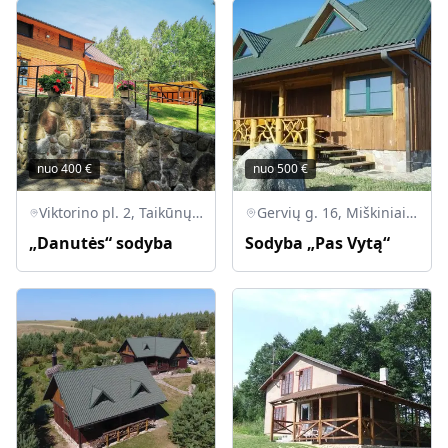
nuo
400
€
nuo
500
€
Viktorino pl. 2, Taikūnų k., Veisiejų sen., Lazdijų r.
Gervių g. 16, Miškiniai, LT-67047 Lazdijų r.
„Danutės“ sodyba
Sodyba „Pas Vytą“