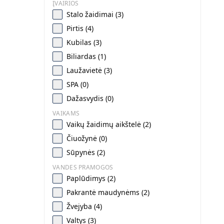
ĮVAIRIOS
Stalo žaidimai (3)
Pirtis (4)
Kubilas (3)
Biliardas (1)
Laužavietė (3)
SPA (0)
Dažasvydis (0)
VAIKAMS
Vaikų žaidimų aikštelė (2)
Čiuožynė (0)
Sūpynės (2)
VANDES PRAMOGOS
Paplūdimys (2)
Pakrantė maudynėms (2)
Žvejyba (4)
Valtys (3)