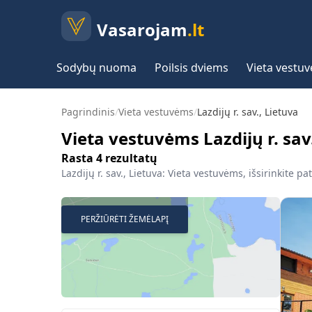
Vasarojam
.lt
Sodybų nuoma
Poilsis dviems
Vieta vestu
Pagrindinis
/
Vieta vestuvėms
/
Lazdijų r. sav., Lietuva
Vieta vestuvėms Lazdijų r. sav
Rasta
4
rezultatų
Lazdijų r. sav., Lietuva: Vieta vestuvėms, išsirinkite pa
PERŽIŪRĖTI ŽEMĖLAPĮ