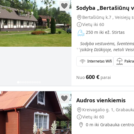
Sodyba „Bertašiūnų v
Bertašiūnų k.7 , Veisiejų s
Vietų iki
60
250 m iki ež. Stirtas
„
Sodyba vestuvėms, šventėms
įsikūrę Dzūkijoje, netoli Vei
Internetas Wifi
Pakr
600
€
Nuo
parai
Audros vienkiemis
Kreivagalio g. 1, Grabauka
Vietų iki
60
0 m iki Grabauka centro