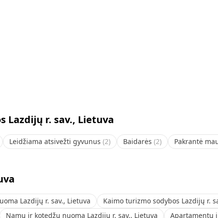
Lazdijų r. sav., Lietuva
Leidžiama atsivežti gyvunus
(
2
)
Baidarės
(
2
)
Pakrantė ma
tuva
oma Lazdijų r. sav., Lietuva
Kaimo turizmo sodybos Lazdijų r. sa
Namų ir kotedžų nuoma Lazdijų r. sav., Lietuva
Apartamentų ir