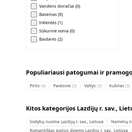
Vandens dviračiai (0)
Baseinas (0)
Irklentės (1)
Sūkurinė vonia (0)
Baidarės (2)
Populiariausi patogumai ir pramogos 
Pirtis
(
4
)
Pavėsinė
(
3
)
Valtys
(
3
)
Kubilas
(
3
)
Kitos kategorijos Lazdijų r. sav., Lie
Sodybų nuoma Lazdijų r. sav., Lietuva
Namelių nu
Romantiškas poilsis dviems Lazdijų r. sav., Lietuva