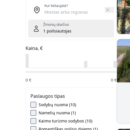
Kur keliaujate?
Žmonių skaičius
1
poilsiautojas
Kaina, €
0
€
0
€
Paslaugos tipas
Sodybų nuoma (10)
Namelių nuoma (1)
Kaimo turizmo sodybos (10)
Romantiškas poilsis dviems (1)