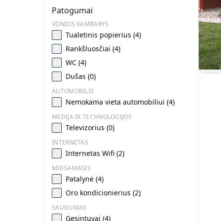
Patogumai
VONIOS KAMBARYS
Tualetinis popierius (4)
Rankšluosčiai (4)
WC (4)
Dušas (0)
AUTOMOBILIS
Nemokama vieta automobiliui (4)
MEDIJA IR TECHNOLOGIJOS
Televizorius (0)
INTERNETAS
Internetas Wifi (2)
MIEGAMASIS
Patalynė (4)
Oro kondicionierius (2)
SAUGUMAS
Gesintuvai (4)