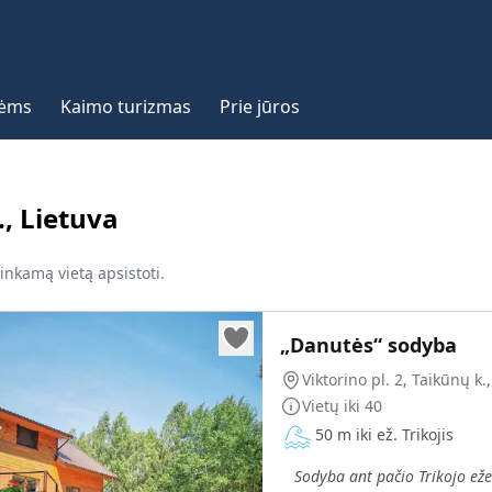
vėms
Kaimo turizmas
Prie jūros
., Lietuva
tinkamą vietą apsistoti.
„Danutės“ sodyba
Viktorino pl. 2, Taikūnų k.,
Vietų iki
40
50 m iki ež. Trikojis
„
Sodyba ant pačio Trikojo eže