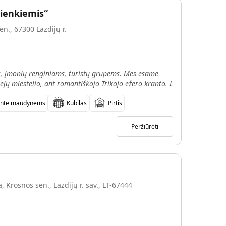
ienkiemis“
en., 67300 Lazdijų r.
, įmonių renginiams, turistų grupėms. Mes esame
siejų miestelio, ant romantiškojo Trikojo ežero kranto. L
antė maudynėms
Kubilas
Pirtis
Peržiūrėti
, Krosnos sen., Lazdijų r. sav., LT-67444