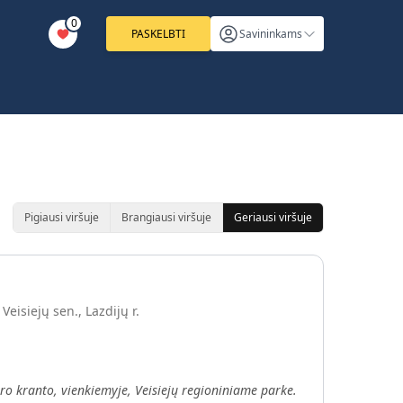
0
PASKELBTI
Savininkams
Pigiausi viršuje
Brangiausi viršuje
Geriausi viršuje
 Veisiejų sen., Lazdijų r.
ro kranto, vienkiemyje, Veisiejų regioniniame parke.