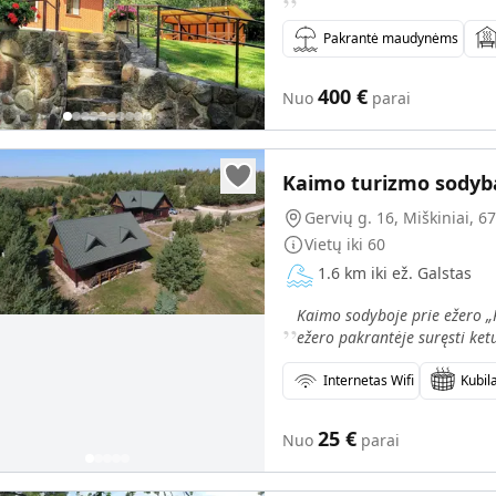
Pakrantė maudynėms
400
€
Nuo
parai
Kaimo turizmo sodyb
Gervių g. 16, Miškiniai, 67
Vietų iki
60
1.6 km iki ež. Galstas
„
Kaimo sodyboje prie ežero „P
ežero pakrantėje suręsti ketu
Internetas Wifi
Kubil
25
€
Nuo
parai