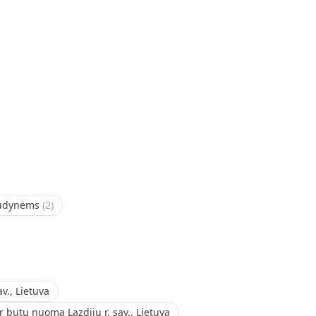
udynėms
(
2
)
v., Lietuva
 butų nuoma Lazdijų r. sav., Lietuva