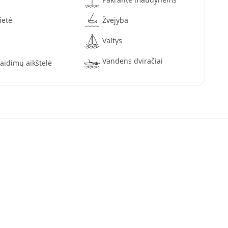
ietė
Žvejyba
Valtys
Vandens dviračiai
žaidimų aikštelė