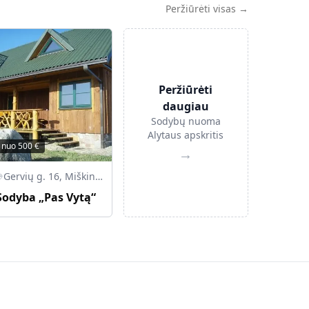
Peržiūrėti visas →
Peržiūrėti
daugiau
Sodybų nuoma
Alytaus apskritis
nuo
500
€
→
Gervių g. 16, Miškiniai, LT-67047 Lazdijų r.
Sodyba „Pas Vytą“