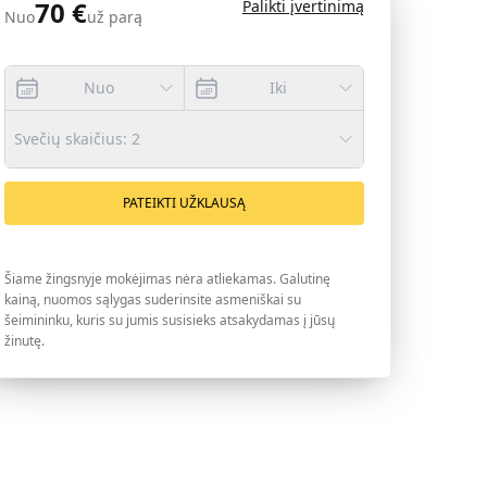
70
€
Palikti įvertinimą
Nuo
už parą
Nuo
Iki
Svečių skaičius
:
2
PATEIKTI UŽKLAUSĄ
Šiame žingsnyje mokėjimas nėra atliekamas. Galutinę
kainą, nuomos sąlygas suderinsite asmeniškai su
šeimininku, kuris su jumis susisieks atsakydamas į jūsų
žinutę.