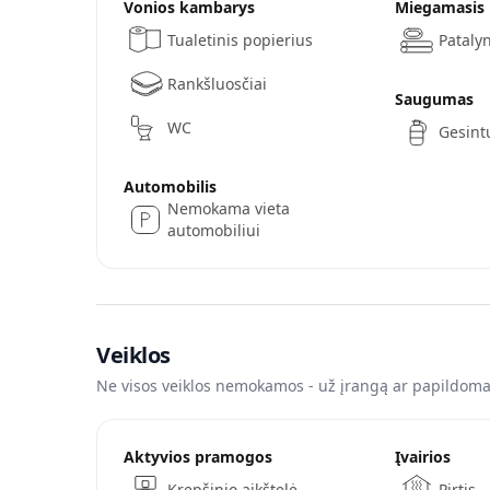
Vonios kambarys
Miegamasis
Tualetinis popierius
Pataly
Rankšluosčiai
Saugumas
WC
Gesint
Automobilis
Nemokama vieta
automobiliui
Veiklos
Ne visos veiklos nemokamos - už įrangą ar papildomas
Aktyvios pramogos
Įvairios
Krepšinio aikštelė
Pirtis