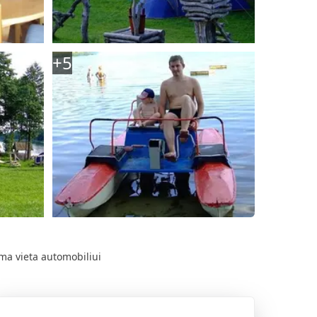
+
5
a vieta automobiliui