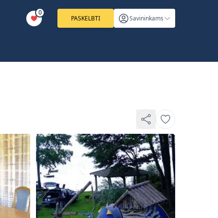
0
PASKELBTI
Savininkams