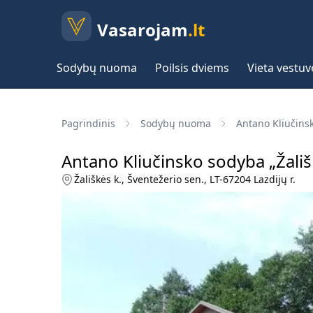
Vasarojam
.lt
Sodybų nuoma
Poilsis dviems
Vieta vestu
Pagrindinis
Sodybų nuoma
Antano Kliučinsk
Antano Kliučinsko sodyba „Žališ
Žališkės k., Šventežerio sen., LT-67204 Lazdijų r.