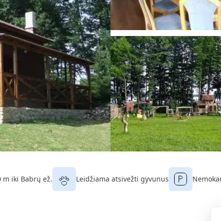
 m iki Babrų ež.
Leidžiama atsivežti gyvunus
Nemokam