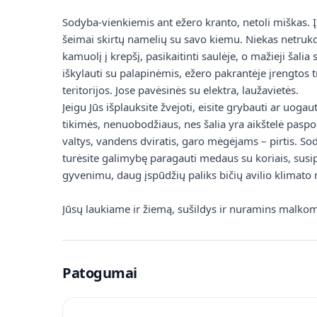
Sodyba-vienkiemis ant ežero kranto, netoli miškas. Įs
šeimai skirtų namelių su savo kiemu. Niekas netrukd
kamuolį į krepšį, pasikaitinti saulėje, o mažieji šal
iškylauti su palapinėmis, ežero pakrantėje įrengtos t
teritorijos. Jose pavėsinės su elektra, laužavietės.
Jeigu Jūs išplauksite žvejoti, eisite grybauti ar uogauti
tikimės, nenuobodžiaus, nes šalia yra aikštelė paspor
valtys, vandens dviratis, garo mėgėjams – pirtis. So
turėsite galimybę paragauti medaus su koriais, susipa
gyvenimu, daug įspūdžių paliks bičių avilio klimato 
Jūsų laukiame ir žiemą, sušildys ir nuramins malko
Patogumai