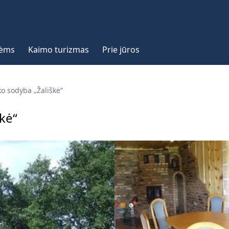
vėms
Kaimo turizmas
Prie jūros
o sodyba „Žališkė“
kė“