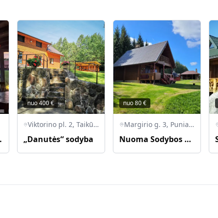
nuo
400
€
nuo
80
€
Viktorino pl. 2, Taikūnų k., Veisiejų sen., Lazdijų r.
Margirio g. 3, Punia, Alytaus r. sav., Lietuva
 Stogai"
„Danutės“ sodyba
Nuoma Sodybos prie tvenkinio