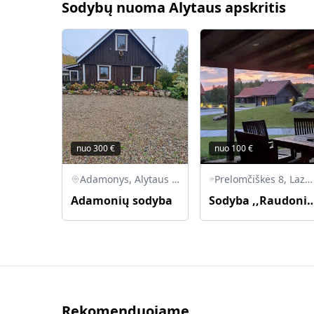
Sodybų nuoma Alytaus apskritis
nuo
300
€
nuo
100
€
Adamonys, Alytaus r. sav., Lietuva
Prelomčiškės 8, Lazdijų rajonas, 67472 Šventežerio seniūnija
Adamonių sodyba
Sodyba ,,Raudoni
Rekomenduojame