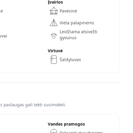
Įvairios
nė
Pavėsinė
Vieta palapinėms
Leidžiama atsivežti
uvai
gyvunus
Virtuvė
Šaldytuvas
 paslaugas gali tekti susimokėti.
Vandes pramogos
Pakrantė maudynėms