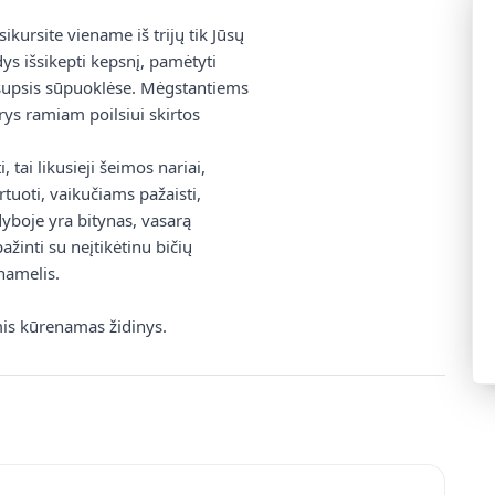
ikursite viename iš trijų tik Jūsų
ys išsikepti kepsnį, pamėtyti
ia supsis sūpuoklėse. Mėgstantiems
rys ramiam poilsiui skirtos
, tai likusieji šeimos nariai,
tuoti, vaikučiams pažaisti,
dyboje yra bitynas, vasarą
žinti su neįtikėtinu bičių
namelis.
mis kūrenamas židinys.