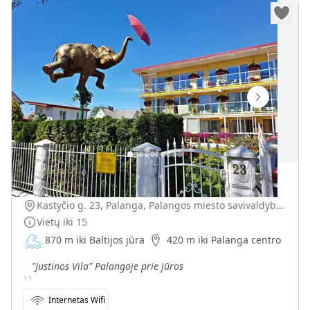
Justinos Vila
Kastyčio g. 23, Palanga, Palangos miesto savivaldybė, Lietuva
Vietų iki
15
870 m iki Baltijos jūra
420 m iki Palanga centro
„
"Justinos Vila" Palangoje prie jūros
Internetas Wifi