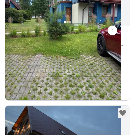
Kotedžo nuoma G.D.Kuverto g. 15B
G. D. Kuverto g. 15b, Nida, Neringos savivaldybė, Lietuva
Vietų iki
5
210 m iki Kuršių marios
480 m iki Nida centro
„
Išnuomojamas 3 kambarių kotedžas (65m2) su visais
patogumais (iki 6 asmenų).
180
€
Nuo
parai