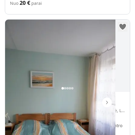
20
€
Nuo
parai
Poilsis Palangoje
Žvejų g. 4a, Palanga, Palangos miesto savivaldybė, Lietuva
Vietų iki
14
540 m iki Baltijos jūra
750 m iki Palanga centro