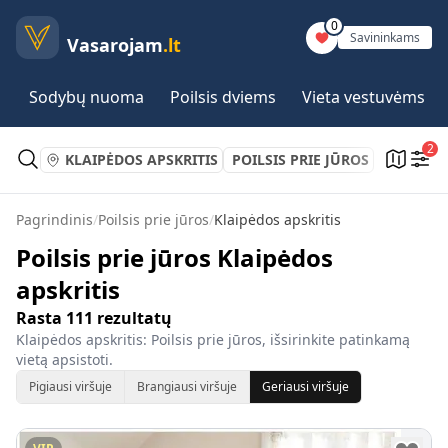
0
Savininkams
Vasarojam
.lt
Sodybų nuoma
Poilsis dviems
Vieta vestuvėms
2
KLAIPĖDOS APSKRITIS
POILSIS PRIE JŪROS
Pagrindinis
/
Poilsis prie jūros
/
Klaipėdos apskritis
Poilsis prie jūros Klaipėdos
apskritis
Rasta
111
rezultatų
Klaipėdos apskritis: Poilsis prie jūros, išsirinkite patinkamą
vietą apsistoti.
Pigiausi viršuje
Brangiausi viršuje
Geriausi viršuje