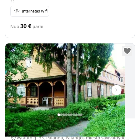
Internetas Wifi
30
€
Nuo
parai
Senoji vaistinė Palangoje
Vytauto g. 33, Palanga, Palangos miesto savivaldybė, Lietuva