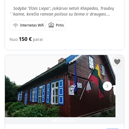
„
Sodyba "Elzės Liepa", įsikūrusi netoli Klaipėdos, Traubių
kaime, kviečia ramian poilsiui su šeima ir draugais.
Sodyboje esantis atskiras namas tinkamas vienai a
Internetas Wifi
Pirtis
150
€
Nuo
parai