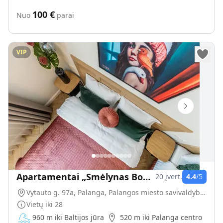
100
€
Nuo
parai
VIP
Apartamentai „Smėlynas Boutique & SPA“
20
įvert.
4.4
/5
Vytauto g. 97a, Palanga, Palangos miesto savivaldybė, Lietuva
Vietų iki
28
960 m iki Baltijos jūra
520 m iki Palanga centro