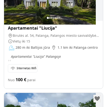
Apartamentai "Liucija"
Birutės al. 54, Palanga, Palangos miesto savivaldybė, Lietuva
Vietų iki
15
280 m iki Baltijos jūra
1.1 km iki Palanga centro
„
Apartamentai "Liucija" Palangoje
Internetas Wifi
100
€
Nuo
parai