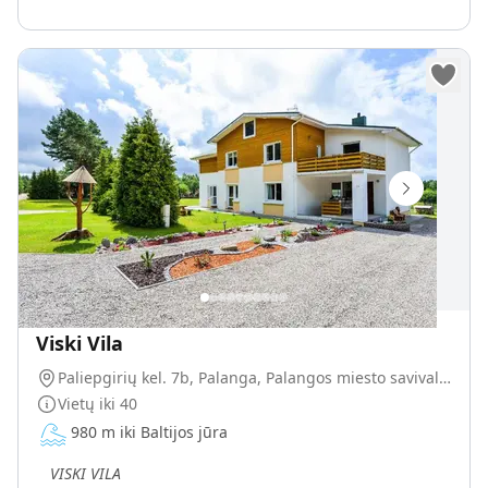
Viski Vila
Paliepgirių kel. 7b, Palanga, Palangos miesto savivaldybė, Lietuva
Vietų iki
40
980 m iki Baltijos jūra
„
VISKI VILA