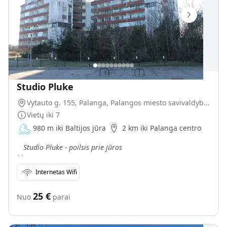
Studio Pluke
Vytauto g. 155, Palanga, Palangos miesto savivaldybė, Lietuva
Vietų iki
7
980 m iki Baltijos jūra
2 km iki Palanga centro
„
Studio Pluke - poilsis prie jūros
Internetas Wifi
25
€
Nuo
parai