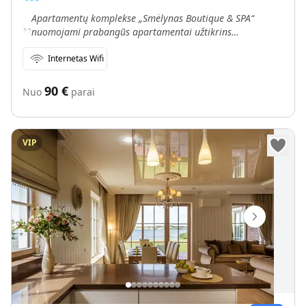
„
Apartamentų komplekse „Smėlynas Boutique & SPA“
nuomojami prabangūs apartamentai užtikrins
nepriekaištingą Jūsų poilsį.
Internetas Wifi
90
€
Nuo
parai
VIP