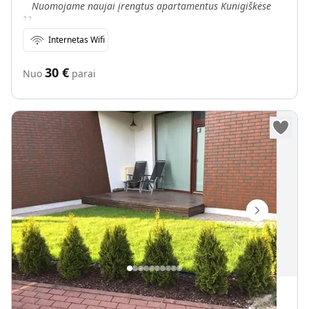
„
Nuomojame naujai įrengtus apartamentus Kunigiškėse
Internetas Wifi
30
€
Nuo
parai
Kotedžas Šventojoje