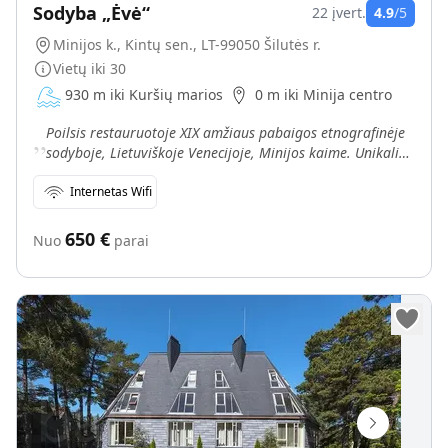
Sodyba „Ėvė“
22
įvert.
4.9
/5
Minijos k., Kintų sen., LT-99050 Šilutės r.
Vietų iki
30
930 m iki Kuršių marios
0 m iki Minija centro
„
Poilsis restauruotoje XIX amžiaus pabaigos etnografinėje
sodyboje, Lietuviškoje Venecijoje, Minijos kaime. Unikali
Nemuno deltos regioninio parko gamta, pamario
Internetas Wifi
650
€
Nuo
parai