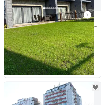
Kotedžas Kunigiškiuose
Kunigiškių g. 2N, Palanga, Palangos miesto savivaldybė, Lietuva
Vietų iki
8
930 m iki Baltijos jūra
„
Kotedžas Kunigiškiuose - poilsis pajūryje.
Internetas Wifi
100
€
Nuo
parai