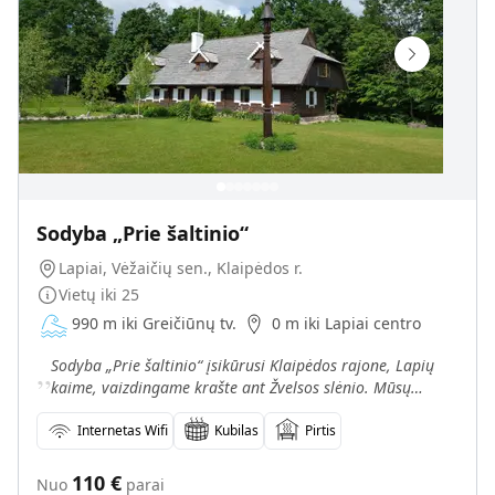
Sodyba „Prie šaltinio“
Lapiai, Vėžaičių sen., Klaipėdos r.
Vietų iki
25
990 m iki Greičiūnų tv.
0 m iki Lapiai centro
„
Sodyba „Prie šaltinio“ įsikūrusi Klaipėdos rajone, Lapių
kaime, vaizdingame krašte ant Žvelsos slėnio. Mūsų
vietovę dažnai pavadina „Mažąja Šveicarija". Sodyboj
Internetas Wifi
Kubilas
Pirtis
110
€
Nuo
parai