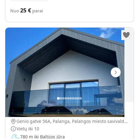
25
€
Nuo
parai
Visiškai nauji apartamentai
Genio gatvė 56A, Palanga, Palangos miesto savivaldybė, Lietuva
Vietų iki
10
780 m iki Baltijos jūra