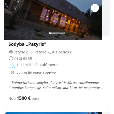
Sodyba „Patyris“
Patyrio g. 3, Patyrio k., Klaipėdos r.
Vietų iki
68
1.9 km iki ež. Aukštatyris
220 m iki Patyris centro
„
Kaimo turizmo sodyba „Patyris“ įsikūrusi vaizdingame
gamtos kampelyje, šalia miško. Kur kitur, jei ne gamtos
ramybėje galime pailsėti nuo kasdieninių rūpesčių.
1500
€
Nuo
parai