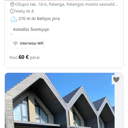
Ošupio tak. 1d-6, Palanga, Palangos miesto savivaldybė, Lietuva
Vietų iki
8
270 m iki Baltijos jūra
„
Kotedžas Šventojoje.
Internetas Wifi
60
€
Nuo
parai