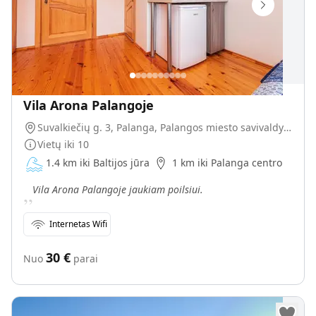
Vila Arona Palangoje
Suvalkiečių g. 3, Palanga, Palangos miesto savivaldybė, Lietuva
Vietų iki
10
1.4 km iki Baltijos jūra
1 km iki Palanga centro
„
Vila Arona Palangoje jaukiam poilsiui.
Internetas Wifi
30
€
Nuo
parai