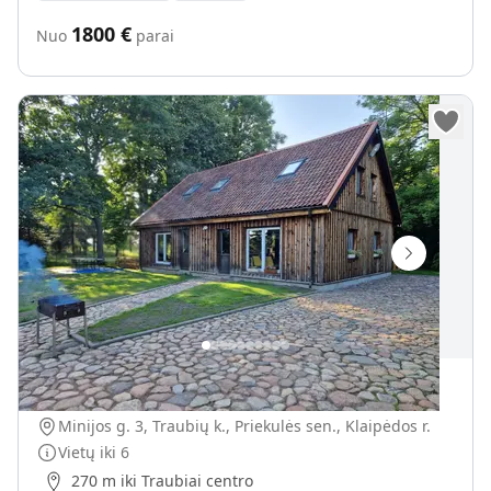
1800
€
Nuo
parai
Atostogų namai „Elzės liepa“
Minijos g. 3, Traubių k., Priekulės sen., Klaipėdos r.
Vietų iki
6
270 m iki Traubiai centro