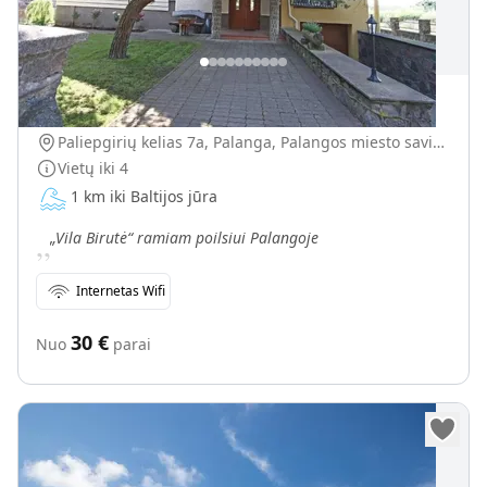
Birutės vila
Paliepgirių kelias 7a, Palanga, Palangos miesto savivaldybė, Lietuva
Vietų iki
4
1 km iki Baltijos jūra
„
„Vila Birutė“ ramiam poilsiui Palangoje
Internetas Wifi
30
€
Nuo
parai