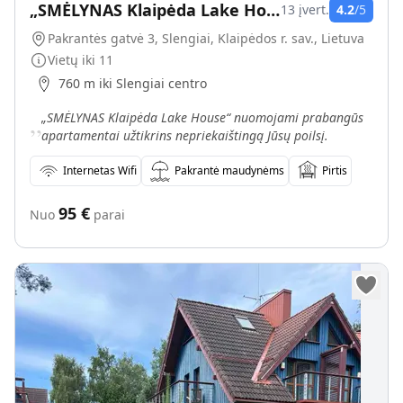
„SMĖLYNAS Klaipėda Lake House“
13
įvert.
4.2
/5
Pakrantės gatvė 3, Slengiai, Klaipėdos r. sav., Lietuva
Vietų iki
11
760 m iki Slengiai centro
„
„SMĖLYNAS Klaipėda Lake House“ nuomojami prabangūs
apartamentai užtikrins nepriekaištingą Jūsų poilsį.
Internetas Wifi
Pakrantė maudynėms
Pirtis
95
€
Nuo
parai