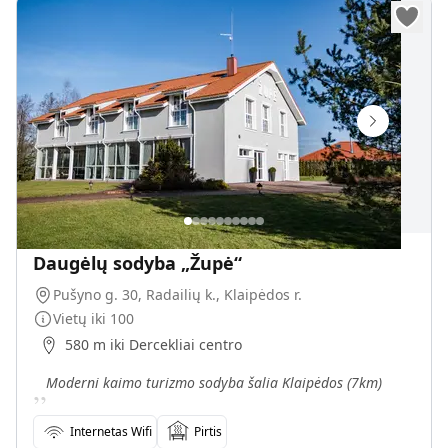
Daugėlų sodyba „Župė“
Pušyno g. 30, Radailių k., Klaipėdos r.
Vietų iki
100
580 m iki Dercekliai centro
„
Moderni kaimo turizmo sodyba šalia Klaipėdos (7km)
Internetas Wifi
Pirtis