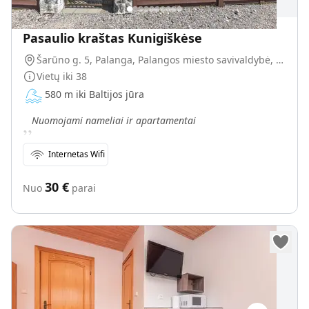
Pasaulio kraštas Kunigiškėse
Šarūno g. 5, Palanga, Palangos miesto savivaldybė, Lietuva
Vietų iki
38
580 m iki Baltijos jūra
„
Nuomojami nameliai ir apartamentai
Internetas Wifi
30
€
Nuo
parai