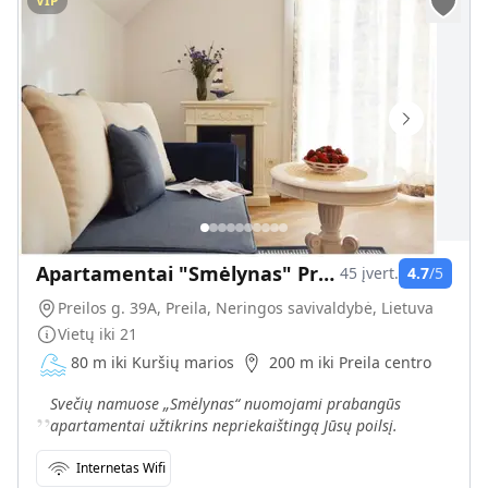
VIP
Apartamentai "Smėlynas" Preiloje
45
įvert.
4.7
/5
Preilos g. 39A, Preila, Neringos savivaldybė, Lietuva
Vietų iki
21
80 m iki Kuršių marios
200 m iki Preila centro
„
Svečių namuose „Smėlynas“ nuomojami prabangūs
apartamentai užtikrins nepriekaištingą Jūsų poilsį.
Internetas Wifi