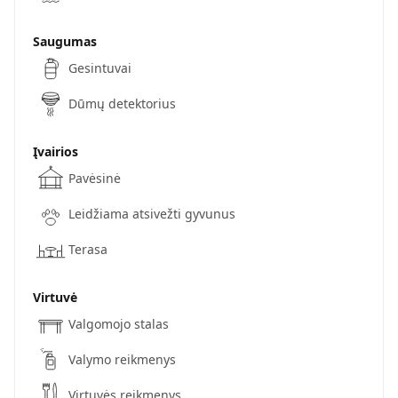
Saugumas
Gesintuvai
Dūmų detektorius
Įvairios
Pavėsinė
Leidžiama atsivežti gyvunus
Terasa
Virtuvė
Valgomojo stalas
Valymo reikmenys
Virtuvės reikmenys