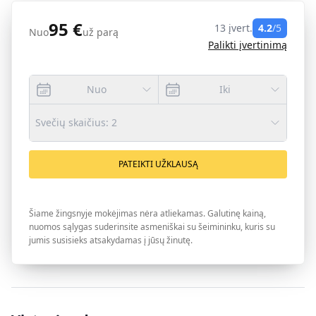
95
€
13
įvert.
4.2
/5
Nuo
už parą
Palikti įvertinimą
Nuo
Iki
Svečių skaičius
:
2
PATEIKTI UŽKLAUSĄ
Šiame žingsnyje mokėjimas nėra atliekamas. Galutinę kainą,
nuomos sąlygas suderinsite asmeniškai su šeimininku, kuris su
jumis susisieks atsakydamas į jūsų žinutę.