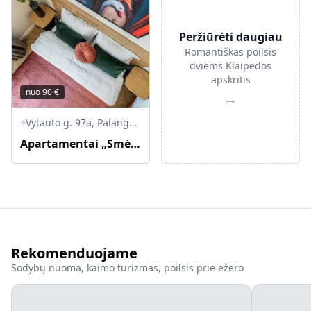
Peržiūrėti daugiau
Romantiškas poilsis
dviems Klaipėdos
apskritis
nuo
90
€
→
Vytauto g. 97a, Palanga, Palangos miesto savivaldybė, Lietuva
Apartamentai „Smėlynas Boutique & SPA“
Rekomenduojame
Sodybų nuoma, kaimo turizmas, poilsis prie ežero