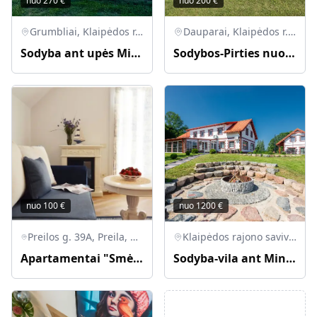
nuo
270
€
nuo
200
€
Grumbliai, Klaipėdos r. sav., Lietuva
Dauparai, Klaipėdos r. sav., Lietuva
Sodyba ant upės Minijos kranto
Sodybos-Pirties nuoma. Galima su kubilu bei nakvynę
nuo
100
€
nuo
1200
€
Preilos g. 39A, Preila, Neringos savivaldybė, Lietuva
Klaipėdos rajono savivaldybė, Lietuva
Apartamentai "Smėlynas" Preiloje
Sodyba-vila ant Minijos upės kranto