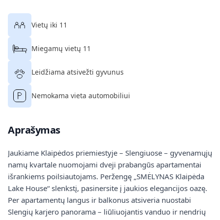
Vietų iki 11
Miegamų vietų 11
Leidžiama atsivežti gyvunus
Nemokama vieta automobiliui
Aprašymas
Jaukiame Klaipėdos priemiestyje – Slengiuose – gyvenamųjų
namų kvartale nuomojami dveji prabangūs apartamentai
išrankiems poilsiautojams. Peržengę „SMĖLYNAS Klaipėda
Lake House“ slenkstį, pasinersite į jaukios elegancijos oazę.
Per apartamentų langus ir balkonus atsiveria nuostabi
Slengių karjero panorama – liūliuojantis vanduo ir nendrių