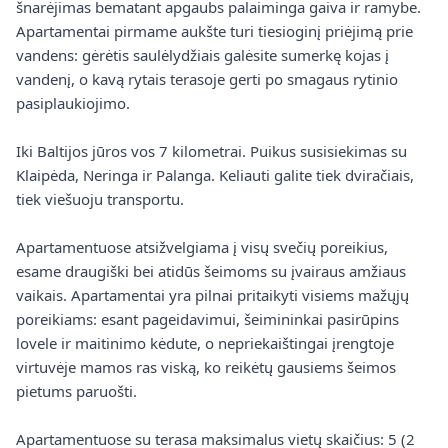
šnarėjimas bematant apgaubs palaiminga gaiva ir ramybe.
Apartamentai pirmame aukšte turi tiesioginį priėjimą prie
vandens: gėrėtis saulėlydžiais galėsite sumerkę kojas į
vandenį, o kavą rytais terasoje gerti po smagaus rytinio
pasiplaukiojimo.
Iki Baltijos jūros vos 7 kilometrai. Puikus susisiekimas su
Klaipėda, Neringa ir Palanga. Keliauti galite tiek dviračiais,
tiek viešuoju transportu.
Apartamentuose atsižvelgiama į visų svečių poreikius,
esame draugiški bei atidūs šeimoms su įvairaus amžiaus
vaikais. Apartamentai yra pilnai pritaikyti visiems mažųjų
poreikiams: esant pageidavimui, šeimininkai pasirūpins
lovele ir maitinimo kėdute, o nepriekaištingai įrengtoje
virtuvėje mamos ras viską, ko reikėtų gausiems šeimos
pietums paruošti.
Apartamentuose su terasa maksimalus vietų skaičius: 5 (2