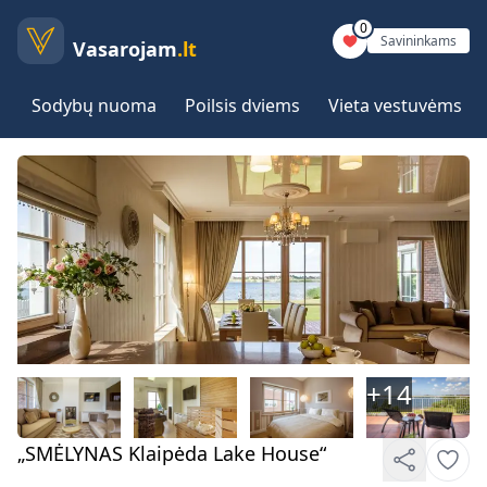
0
Savininkams
Vasarojam
.lt
Sodybų nuoma
Poilsis dviems
Vieta vestuvėms
+
14
„SMĖLYNAS Klaipėda Lake House“