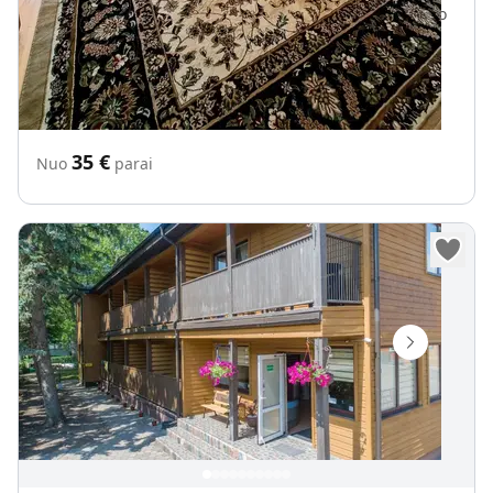
550 m iki Baltijos jūra
650 m iki Palanga centro
„
Vila "Jūros akis" Palangoje
Internetas Wifi
35
€
Nuo
parai