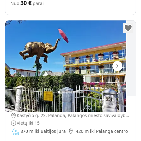
30
€
Nuo
parai
Justinos Vila
Kastyčio g. 23, Palanga, Palangos miesto savivaldybė, Lietuva
Vietų iki
15
870 m iki Baltijos jūra
420 m iki Palanga centro