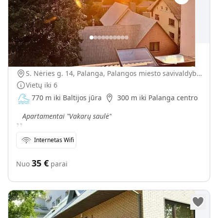
Apartamentai "Vakarų saulė"
S. Nėries g. 14, Palanga, Palangos miesto savivaldybė, Lietuva
Vietų iki
6
770 m iki Baltijos jūra
300 m iki Palanga centro
„
Apartamentai "Vakarų saulė"
Internetas Wifi
35
€
Nuo
parai