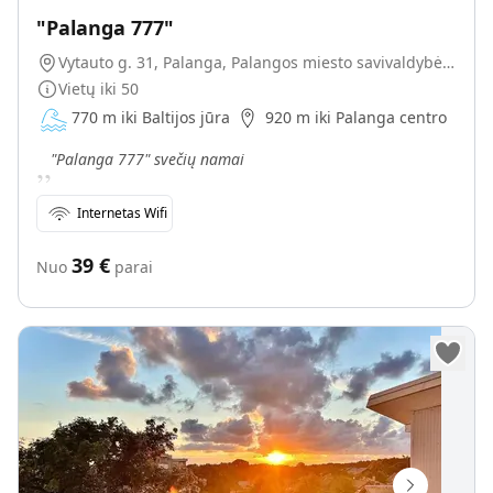
"Palanga 777"
Vytauto g. 31, Palanga, Palangos miesto savivaldybė, Lietuva
Vietų iki
50
770 m iki Baltijos jūra
920 m iki Palanga centro
„
"Palanga 777" svečių namai
Internetas Wifi
39
€
Nuo
parai