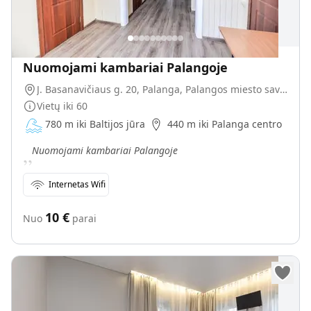
Nuomojami kambariai Palangoje
J. Basanavičiaus g. 20, Palanga, Palangos miesto savivaldybė, Lietuva
Vietų iki
60
780 m iki Baltijos jūra
440 m iki Palanga centro
„
Nuomojami kambariai Palangoje
Internetas Wifi
10
€
Nuo
parai