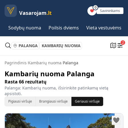
0
Savininkams
Vasarojam
.lt
Sodybų nuoma
Poilsis dviems
Vieta vestuvėms
2
PALANGA
KAMBARIŲ NUOMA
Pagrindinis
/
Kambarių nuoma
/
Palanga
Kambarių nuoma Palanga
Rasta
66
rezultatų
Palanga: Kambarių nuoma, išsirinkite patinkamą vietą
apsistoti.
Pigiausi viršuje
Brangiausi viršuje
Geriausi viršuje