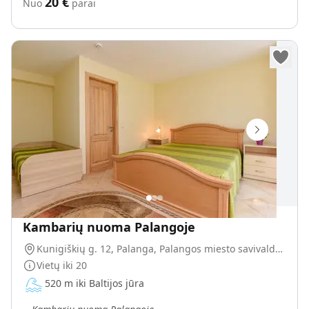
20
€
Nuo
parai
Kambarių nuoma Palangoje
Kunigiškių g. 12, Palanga, Palangos miesto savivaldybė, Lietuva
Vietų iki
20
520 m iki Baltijos jūra