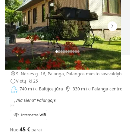
„Vila Elena“
S. Nėries g. 16, Palanga, Palangos miesto savivaldybė, Lietuva
Vietų iki
25
740 m iki Baltijos jūra
330 m iki Palanga centro
„
„Vila Elena“ Palangoje
Internetas Wifi
45
€
Nuo
parai