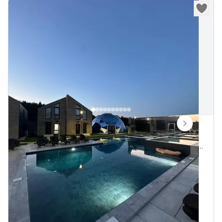
Monu Monci J7
Latgalos gatvė 15, Palanga, Palangos miesto savivaldybė, Lietuva
Vietų iki
6
1.5 km iki Baltijos jūra
„
Monu Monci J7 kotedžas
Internetas Wifi