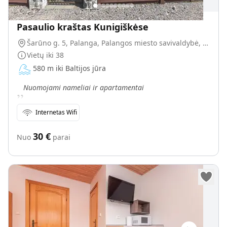
Pasaulio kraštas Kunigiškėse
Šarūno g. 5, Palanga, Palangos miesto savivaldybė, Lietuva
Vietų iki
38
580 m iki Baltijos jūra
„
Nuomojami nameliai ir apartamentai
Internetas Wifi
30
€
Nuo
parai