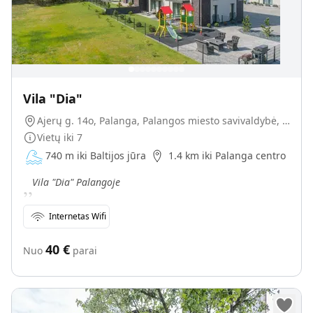
Vila "Dia"
Ajerų g. 14o, Palanga, Palangos miesto savivaldybė, Lietuva
Vietų iki
7
740 m iki Baltijos jūra
1.4 km iki Palanga centro
„
Vila "Dia" Palangoje
Internetas Wifi
40
€
Nuo
parai