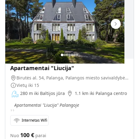
Apartamentai "Liucija"
Birutės al. 54, Palanga, Palangos miesto savivaldybė, Lietuva
Vietų iki
15
280 m iki Baltijos jūra
1.1 km iki Palanga centro
„
Apartamentai "Liucija" Palangoje
Internetas Wifi
100
€
Nuo
parai