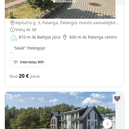
"Saulė" Palangoje
Kęstučio g. 3, Palanga, Palangos miesto savivaldybė, Lietuva
Vietų iki
38
810 m iki Baltijos jūra
830 m iki Palanga centro
„
"Saulė" Palangoje
Internetas Wifi
20
€
Nuo
parai