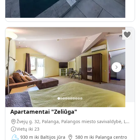
120
€
Nuo
parai
Apartamentai "Zeliūga"
Žvejų g. 32, Palanga, Palangos miesto savivaldybė, Lietuva
Vietų iki
23
930 m iki Baltijos jūra
580 m iki Palanga centro