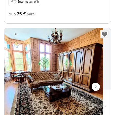
Internetas Wifi
75
€
Nuo
parai
Vila "Jūros akis"
J. Basanavičiaus g. 33, Palanga, Palangos miesto savivaldybė, Lietuva
Vietų iki
18