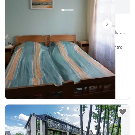
Poilsis Palangoje
Žvejų g. 4a, Palanga, Palangos miesto savivaldybė, Lietuva
Vietų iki
14
540 m iki Baltijos jūra
750 m iki Palanga centro
„
Nuomojami butai
Internetas Wifi
20
€
Nuo
parai