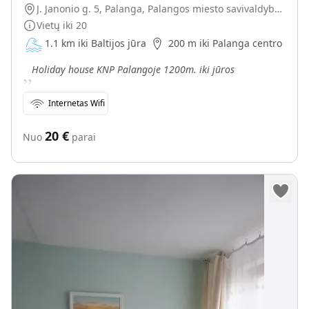
J. Janonio g. 5, Palanga, Palangos miesto savivaldybė, Lietuva
Vietų iki
20
1.1 km iki Baltijos jūra
200 m iki Palanga centro
„
Holiday house KNP Palangoje 1200m. iki jūros
Internetas Wifi
20
€
Nuo
parai