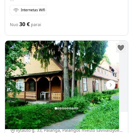
Internetas Wifi
30
€
Nuo
parai
Senoji vaistinė Palangoje
Vytauto g. 33, Palanga, Palangos miesto savivaldybė, Lietuva