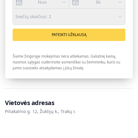
Nuo
Iki
Svečių skaičius
:
2
PATEIKTI UŽKLAUSĄ
Šiame žingsnyje mokėjimas nėra atliekamas. Galutinę kainą,
nuomos sąlygas suderinsite asmeniškai su šeimininku, kuris su
jumis susisieks atsakydamas į jūsų žinutę.
Vietovės adresas
Piliakalnio g. 12, Žuklijų k., Trakų r.