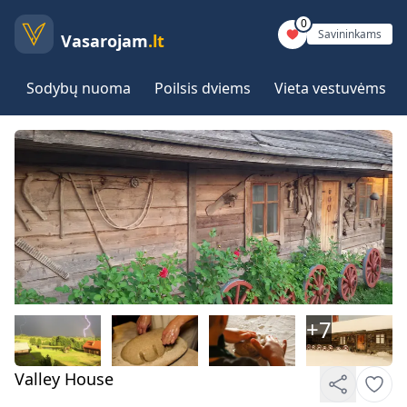
0
Savininkams
Vasarojam
.lt
Sodybų nuoma
Poilsis dviems
Vieta vestuvėms
+
7
Valley House