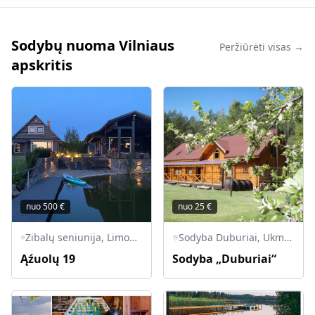
Sodybų nuoma Vilniaus
Peržiūrėti visas →
apskritis
nuo
500
€
nuo
25
€
Zibalų seniunija, Limonių k., Ąžuolų 19, Širvintų rajono savivaldybė
Sodyba Duburiai, Ukmergės rajono savivaldybė, Lietuva
Ąźuolų 19
Sodyba „Duburiai“