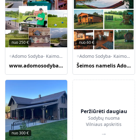
nuo
250
€
nuo
60
€
Adomo Sodyba- Kaimo turizmas, Vilniaus r. sav., Lietuva
Adomo Sodyba- Kaimo turizmas, Vilniaus r. sav., Lietuva
www.adomosodyba.lt
Šeimos namelis Adomo sodyboje
Peržiūrėti daugiau
Sodybų nuoma
Vilniaus apskritis
→
nuo
300
€