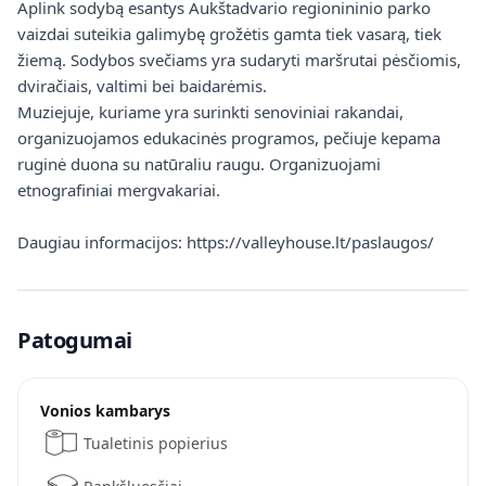
Aplink sodybą esantys Aukštadvario regionininio parko
vaizdai suteikia galimybę grožėtis gamta tiek vasarą, tiek
žiemą. Sodybos svečiams yra sudaryti maršrutai pėsčiomis,
dviračiais, valtimi bei baidarėmis.
Muziejuje, kuriame yra surinkti senoviniai rakandai,
organizuojamos edukacinės programos, pečiuje kepama
ruginė duona su natūraliu raugu. Organizuojami
etnografiniai mergvakariai.
Daugiau informacijos: https://valleyhouse.lt/paslaugos/
Patogumai
Vonios kambarys
Tualetinis popierius