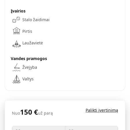
Įvairios
Stalo žaidimai
Pirtis
Laužavietė
Vandes pramogos
Žvejyba
Valtys
150
€
Palikti įvertinimą
Nuo
už parą