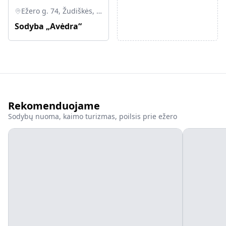
Ežero g. 74, Žudiškės, Vilniaus r. sav.
Sodyba „Avėdra“
Rekomenduojame
Sodybų nuoma, kaimo turizmas, poilsis prie ežero