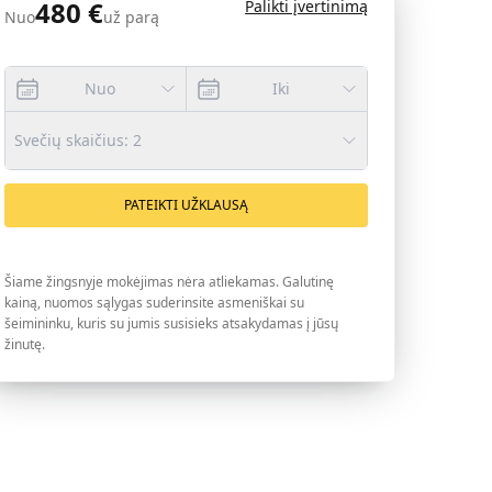
480
€
Palikti įvertinimą
Nuo
už parą
Nuo
Iki
Svečių skaičius
:
2
PATEIKTI UŽKLAUSĄ
Šiame žingsnyje mokėjimas nėra atliekamas. Galutinę
kainą, nuomos sąlygas suderinsite asmeniškai su
šeimininku, kuris su jumis susisieks atsakydamas į jūsų
žinutę.