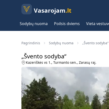
Vasarojam
.lt
Sodybų nuoma
Poilsis dviems
Vieta vestu
Pagrindinis
Sodybų nuoma
„Švento sodyba“
„Švento sodyba“
Kazeriškės vs 1., Turmanto sen., Zarasų raj.