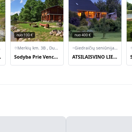
nuo
100
€
nuo
400
€
arasų r.
Merkių km. 3B , Dusetų sen, Zarasų r.
Giedraičių seniūnija, Molėtų rajono savivaldybė, Lietuva
Vencavas
Sodyba Prie Vencavo
ATSILAISVINO LIEPOS 17-19 D.