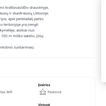
ro kraštovaizdžio draustinyje,
usių ir skaidriausių Lietuvoje.
rijos, apie penktadalį parko
 teritorijoje yra įrengti
ukymėlėje, atokiai nuo
ro 700 m miško takeliu. Jūsų
nkstinis susitarimas).
Įvairios
tas Wifi
Pavėsinė
Virtuvė