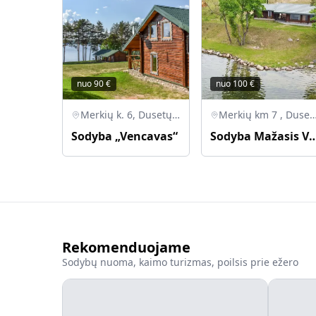
nuo
90
€
nuo
100
€
Merkių k. 6, Dusetų sen., Zarasų r.
Merkių km 7 , Dusetų sen. Z
Sodyba „Vencavas“
Sodyba Mažasis 
Rekomenduojame
Sodybų nuoma, kaimo turizmas, poilsis prie ežero