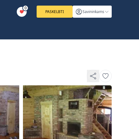
0
PASKELBTI
Savininkams