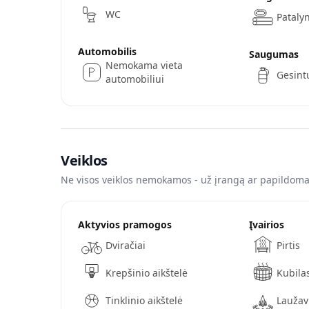
WC
Pataly
Automobilis
Saugumas
Nemokama vieta
Gesint
automobiliui
Veiklos
Ne visos veiklos nemokamos - už įrangą ar papildomas
Aktyvios pramogos
Įvairios
Dviračiai
Pirtis
Krepšinio aikštelė
Kubila
Tinklinio aikštelė
Laužav