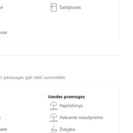
nė
Šaldytuvas
uvai
 paslaugas gali tekti susimokėti.
Vandes pramogos
Paplūdimys
s
Pakrantė maudynėms
ietė
Žvejyba