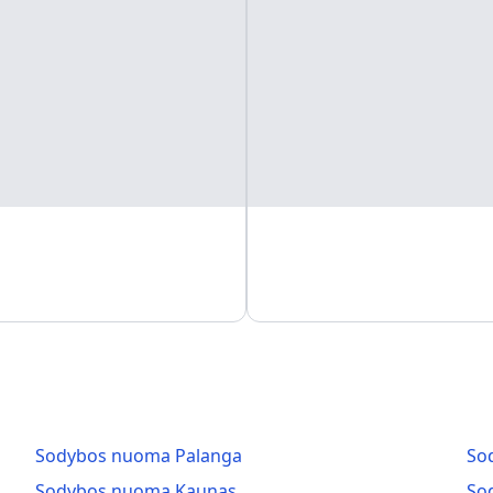
Sodybos nuoma Palanga
So
Sodybos nuoma Kaunas
So