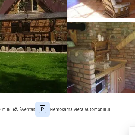
 m iki ež. Šventas
Nemokama vieta automobiliui