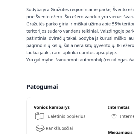
Sodyba yra Gražutės regioniniame parke, Švento eže
prie Švento ežero. Šio ežero vanduo yra vienas švaria
Gražutės parko giria ir miškai užima apie 55% terito
teritorijos sudaro vandens telkiniai. Vaizdingoje parko
pažintiniai dviračių takai. Sodyba įsikūrusi miško la
pagrindinių kelių, šalia nėra kitų gyventojų. Iki eže
laukia jauki, rami aplinka gamtos apsuptyje.
Yra galimybė išsinuomoti automobilį (reikalingas iša
Patogumai
Vonios kambarys
Internetas
Tualetinis popierius
Interne
Rankšluosčiai
Miegamasis