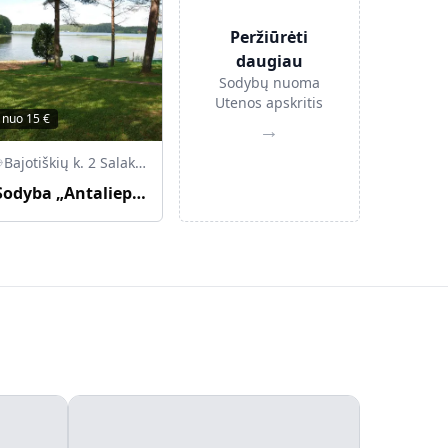
Peržiūrėti
daugiau
Sodybų nuoma
Utenos apskritis
nuo
15
€
→
Bajotiškių k. 2 Salako sen., LT-32210 Zarasų r.
Sodyba „Antalieptės Marios“