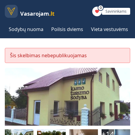
0
Savininkams
Vasarojam
.lt
Sodybų nuoma
Poilsis dviems
Vieta vestuvėms
Šis skelbimas nebepublikuojamas
+
14