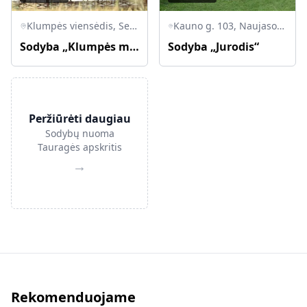
Klumpės viensėdis, Seredžiaus sen., Jurbarko r.
Kauno g. 103, Naujasodžių k., Jurbarko sen., LT-74001 Jurbarko r.
Sodyba „Klumpės malūnas“
Sodyba „Jurodis“
Peržiūrėti daugiau
Sodybų nuoma
Tauragės apskritis
→
Rekomenduojame