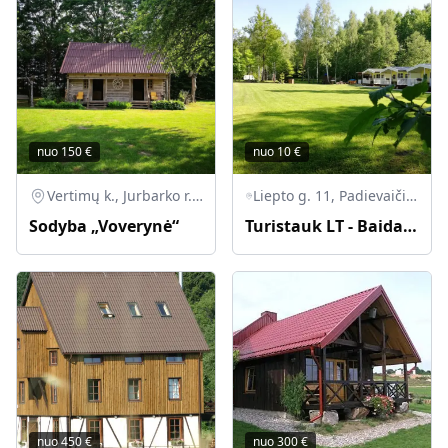
nuo
150
€
nuo
10
€
Vertimų k., Jurbarko r. sav.
Liepto g. 11, Padievaičio k., Kvėdarnos seniūnija, Šilalės r. sav.
Sodyba „Voverynė“
Turistauk LT - Baidarių nuoma, Dobilų Slėnis: nameliai, kubilai, pirtis ant Jūros upės kranto
nuo
450
€
nuo
300
€