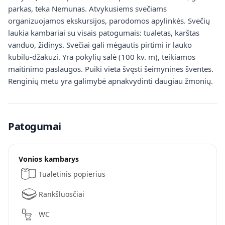
parkas, teka Nemunas. Atvykusiems svečiams
organizuojamos ekskursijos, parodomos apylinkės. Svečių
laukia kambariai su visais patogumais: tualetas, karštas
vanduo, židinys. Svečiai gali mėgautis pirtimi ir lauko
kubilu-džakuzi. Yra pokylių salė (100 kv. m), teikiamos
maitinimo paslaugos. Puiki vieta švęsti šeimynines šventes.
Renginių metu yra galimybė apnakvydinti daugiau žmonių.
Patogumai
Vonios kambarys
Tualetinis popierius
Rankšluosčiai
WC