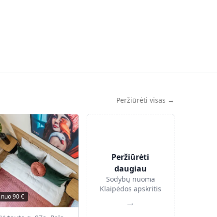
Peržiūrėti visas →
Peržiūrėti
daugiau
Sodybų nuoma
Klaipėdos apskritis
nuo
90
€
→