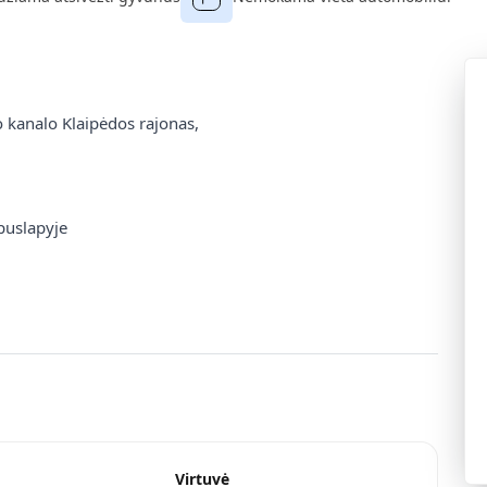
o kanalo Klaipėdos rajonas,
puslapyje
Virtuvė