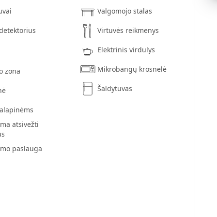
uvai
Valgomojo stalas
etektorius
Virtuvės reikmenys
Elektrinis virdulys
Mikrobangų krosnelė
o zona
Šaldytuvas
nė
palapinėms
ama atsivežti
us
imo paslauga