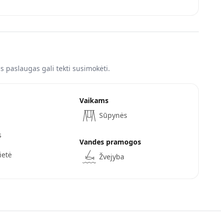
 paslaugas gali tekti susimokėti.
Vaikams
Sūpynės
s
Vandes pramogos
ietė
Žvejyba