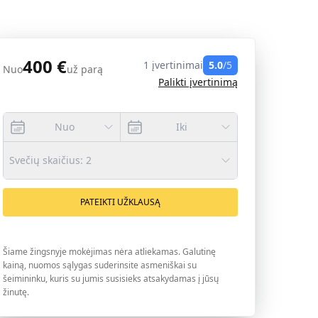
400
€
1
įvertinimai
5.0
/5
Nuo
už parą
Palikti įvertinimą
Nuo
Iki
Svečių skaičius
:
2
PATEIKTI UŽKLAUSĄ
Šiame žingsnyje mokėjimas nėra atliekamas. Galutinę
kainą, nuomos sąlygas suderinsite asmeniškai su
šeimininku, kuris su jumis susisieks atsakydamas į jūsų
žinutę.