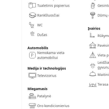
Tualetinis popierius
Gesint
Rankšluosčiai
Dūmų d
WC
Įvairios
Dušas
Rūkym
Pavėsi
Automobilis
Nemokama vieta
Vieta 
automobiliui
Leidži
gyvun
Medija ir technologijos
Maitin
Televizorius
Terasa
Miegamasis
Patalynė
Oro kondicionierius