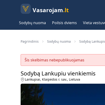
Vasarojam
.lt
Sodybų nuoma
Poilsis dviems
Vieta vestu
Pagrindinis
Sodybų nuoma
Sodybą Lankupiu
Šis skelbimas nebepublikuojamas
Sodybą Lankupiu vienkiemis
Lankupiai, Klaipėdos r. sav., Lietuva