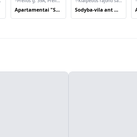
, Lietuva
Preilos g. 39A, Preila, Neringos savivaldybė, Lietuva
Klaipėdos rajono savivaldybė, Lietuva
kvynę
Apartamentai "Smėlynas" Preiloje
Sodyba-vila ant Minijos upės kranto