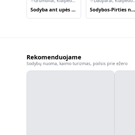
Grumbliai, Klaipėdos r. sav., Lietuva
Dauparai, Klaipėdos r. sav.
Sodyba ant upės Minijos kranto
Sodybos-Pirties nuoma. Galima su kubilu bei na
Rekomenduojame
Sodybų nuoma, kaimo turizmas, poilsis prie ežero