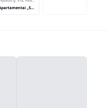
Vytauto g. 97a, Palanga, Palangos miesto savivaldybė, Lietuva
Apartamentai „Smėlynas Boutique & SPA“