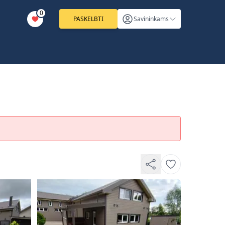
0
PASKELBTI
Savininkams