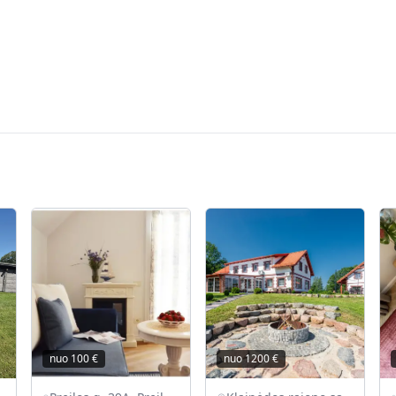
nuo
100
€
nuo
1200
€