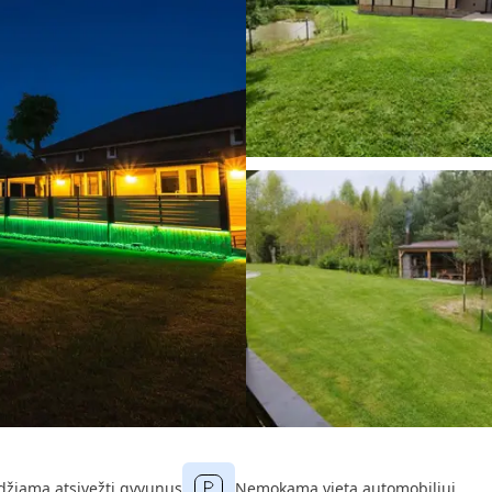
džiama atsivežti gyvunus
Nemokama vieta automobiliui