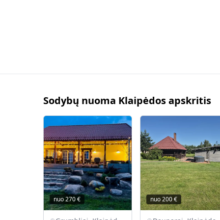
Sodybų nuoma Klaipėdos apskritis
nuo
270
€
nuo
200
€