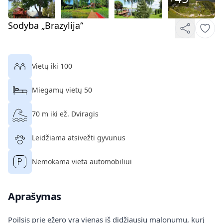
Sodyba „Brazylija“
Vietų iki 100
Miegamų vietų 50
70 m iki ež. Dviragis
Leidžiama atsivežti gyvunus
Nemokama vieta automobiliui
Aprašymas
Poilsis prie ežero yra vienas iš didžiausių malonumų, kurį