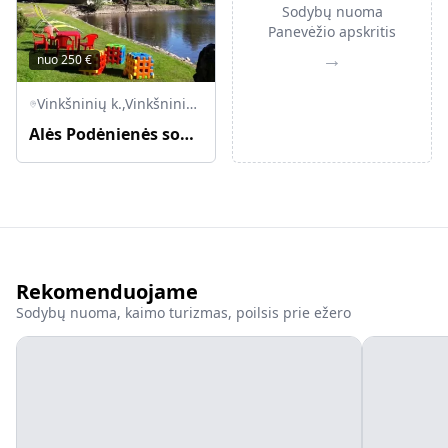
Sodybų nuoma
Panevėžio apskritis
→
nuo
250
€
Vinkšninių k.,Vinkšninių-11 Parovėjos sen., LT-41480 Biržų r.
Alės Podėnienės sodyba
Rekomenduojame
Sodybų nuoma, kaimo turizmas, poilsis prie ežero