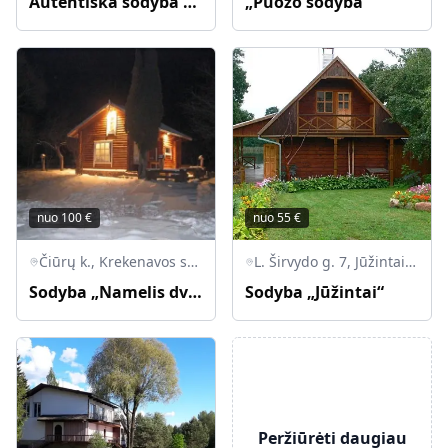
Autentiška sodyba su kubilu ir dūmine bei balto garo poniška pirtimi
„Puožo sodyba“
nuo
100
€
nuo
55
€
Čiūrų k., Krekenavos sen., LT-38302 Panėvežio r.
L. Širvydo g. 7, Jūžintai, Jūžintų sen., LT-42263 Rokiškio r.
Sodyba „Namelis dviems“
Sodyba „Jūžintai“
Peržiūrėti daugiau