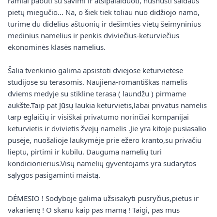
ramiai pabūti su savimi ir atsipalaiduoti, nusnūsti saldaus
pietų miegučio... Na, o šiek tiek toliau nuo didžiojo namo,
turime du didelius aštuonių ir dešimties vietų šeimyninius
medinius namelius ir penkis dviviečius-keturviečius
ekonominės klasės namelius.
Šalia tvenkinio galima apsistoti dviejose keturvietėse
studijose su terasomis. Naujiena-romantiškas namelis
dviems medyje su stikline terasa ( laundžu ) pirmame
aukšte.Taip pat Jūsų laukia keturvietis,labai privatus namelis
tarp eglaičių ir visiškai privatumo norinčiai kompanijai
keturvietis ir dvivietis žvejų namelis .Jie yra kitoje pusiasalio
pusėje, nuošalioje laukymėje prie ežero kranto,su privačiu
lieptu, pirtimi ir kubilu. Dauguma namelių turi
kondicionierius.Visų namelių gyventojams yra sudarytos
sąlygos pasigaminti maistą.
DĖMESIO ! Sodyboje galima užsisakyti pusryčius,pietus ir
vakarienę ! O skanu kaip pas mamą ! Taigi, pas mus