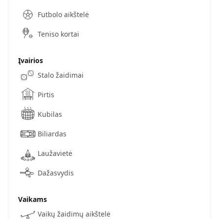
Futbolo aikštelė
Teniso kortai
Įvairios
Stalo žaidimai
Pirtis
Kubilas
Biliardas
Laužavietė
Dažasvydis
Vaikams
Vaikų žaidimų aikštelė