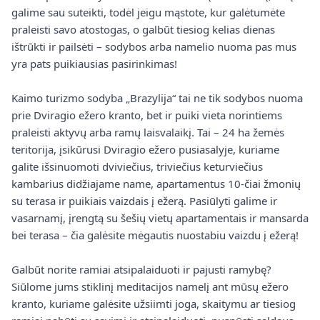
galime sau suteikti, todėl jeigu mąstote, kur galėtumėte
praleisti savo atostogas, o galbūt tiesiog kelias dienas
ištrūkti ir pailsėti – sodybos arba namelio nuoma pas mus
yra pats puikiausias pasirinkimas!
Kaimo turizmo sodyba „Brazylija“ tai ne tik sodybos nuoma
prie Dviragio ežero kranto, bet ir puiki vieta norintiems
praleisti aktyvų arba ramų laisvalaikį. Tai – 24 ha žemės
teritorija, įsikūrusi Dviragio ežero pusiasalyje, kuriame
galite išsinuomoti dviviečius, triviečius keturviečius
kambarius didžiajame name, apartamentus 10-čiai žmonių
su terasa ir puikiais vaizdais į ežerą. Pasiūlyti galime ir
vasarnamį, įrengtą su šešių vietų apartamentais ir mansarda
bei terasa – čia galėsite mėgautis nuostabiu vaizdu į ežerą!
Galbūt norite ramiai atsipalaiduoti ir pajusti ramybę?
Siūlome jums stiklinį meditacijos namelį ant mūsų ežero
kranto, kuriame galėsite užsiimti joga, skaitymu ar tiesiog