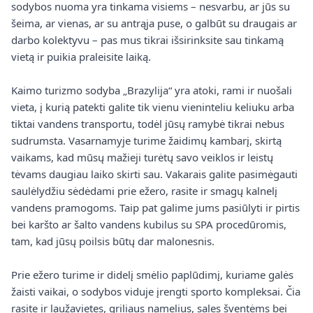
sodybos nuoma yra tinkama visiems – nesvarbu, ar jūs su
šeima, ar vienas, ar su antrąja puse, o galbūt su draugais ar
darbo kolektyvu – pas mus tikrai išsirinksite sau tinkamą
vietą ir puikia praleisite laiką.
Kaimo turizmo sodyba „Brazylija“ yra atoki, rami ir nuošali
vieta, į kurią patekti galite tik vienu vieninteliu keliuku arba
tiktai vandens transportu, todėl jūsų ramybė tikrai nebus
sudrumsta. Vasarnamyje turime žaidimų kambarį, skirtą
vaikams, kad mūsų mažieji turėtų savo veiklos ir leistų
tėvams daugiau laiko skirti sau. Vakarais galite pasimėgauti
saulėlydžiu sėdėdami prie ežero, rasite ir smagų kalnelį
vandens pramogoms. Taip pat galime jums pasiūlyti ir pirtis
bei karšto ar šalto vandens kubilus su SPA procedūromis,
tam, kad jūsų poilsis būtų dar malonesnis.
Prie ežero turime ir didelį smėlio paplūdimį, kuriame galės
žaisti vaikai, o sodybos viduje įrengti sporto kompleksai. Čia
rasite ir laužavietes, griliaus namelius, sales šventėms bei