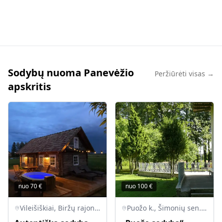
Sodybų nuoma Panevėžio
Peržiūrėti visas →
apskritis
nuo
70
€
nuo
100
€
Vileišiškiai, Biržų rajono savivaldybė, Lietuva
Puožo k., Šimonių sen., LT-40313 Kupiškio r.