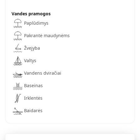
Vandes pramogos
Paplūdimys
Pakrantė maudynėms
Žvejyba
Valtys
Vandens dviračiai
Baseinas
Irklentės
Baidarės