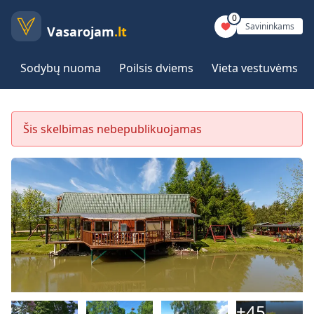
0
Savininkams
Vasarojam
.lt
Sodybų nuoma
Poilsis dviems
Vieta vestuvėms
Šis skelbimas nebepublikuojamas
+
45