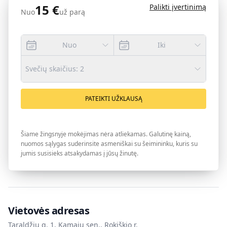
15
€
Palikti įvertinimą
Nuo
už parą
Nuo
Iki
Svečių skaičius
:
2
PATEIKTI UŽKLAUSĄ
Šiame žingsnyje mokėjimas nėra atliekamas. Galutinę kainą,
nuomos sąlygas suderinsite asmeniškai su šeimininku, kuris su
jumis susisieks atsakydamas į jūsų žinutę.
Vietovės adresas
Taraldžių g. 1, Kamajų sen., Rokiškio r.