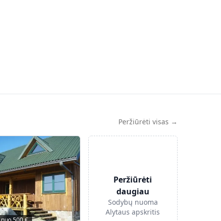
Peržiūrėti visas →
Peržiūrėti
daugiau
Sodybų nuoma
Alytaus apskritis
nuo
500
€