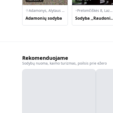
Adamonys, Alytaus r. sav., Lietuva
Prelomčiškės 8, Lazdijų rajonas, 67472 Šventežerio seniūnija
Adamonių sodyba
Sodyba ,,Raudoni
Rekomenduojame
Sodybų nuoma, kaimo turizmas, poilsis prie ežero