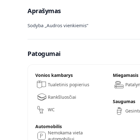
Aprašymas
Sodyba „Audros vienkiemis“
Patogumai
Vonios kambarys
Miegamasis
Tualetinis popierius
Pataly
Rankšluosčiai
Saugumas
WC
Gesint
Automobilis
Nemokama vieta
automobiliui