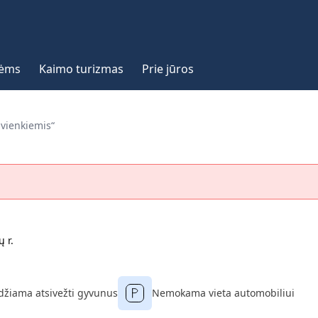
vėms
Kaimo turizmas
Prie jūros
vienkiemis“
 r.
džiama atsivežti gyvunus
Nemokama vieta automobiliui