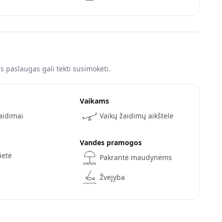
 paslaugas gali tekti susimokėti.
Vaikams
žaidimai
Vaikų žaidimų aikštelė
Vandes pramogos
ietė
Pakrantė maudynėms
Žvejyba