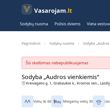
Vasarojam
.lt
Sodybų nuoma
Poilsis dviems
Vieta vestu
Pagrindinis
Sodybų nuoma
Sodyba „Audros 
Šis skelbimas nebepublikuojamas
Sodyba „Audros vienkiemis“
Kreivagalio g. 1, Grabaukos k., Krosnos sen., Lazdijų
Vietų iki 60
Miegamų vietų 30
Lei