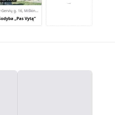
→
Gervių g. 16, Miškiniai, LT-67047 Lazdijų r.
Sodyba „Pas Vytą“