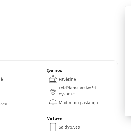
Įvairios
nė
Pavėsinė
Leidžiama atsivežti
gyvunus
Maitinimo paslauga
uvai
Virtuvė
Šaldytuvas