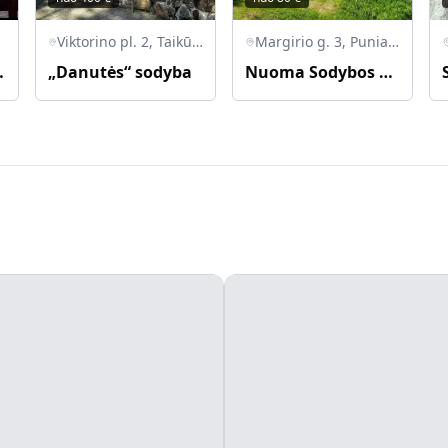
Viktorino pl. 2, Taikūnų k., Veisiejų sen., Lazdijų r.
Margirio g. 3, Punia, Alytaus r. sav., Lietuva
 Stogai"
„Danutės“ sodyba
Nuoma Sodybos prie tvenkinio