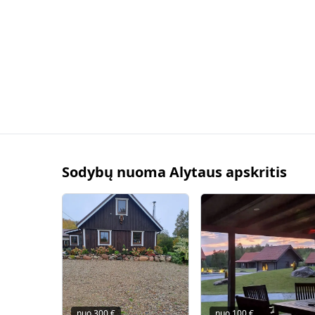
Sodybų nuoma Alytaus apskritis
nuo
300
€
nuo
100
€