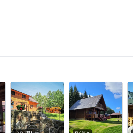
nuo
400
€
nuo
80
€