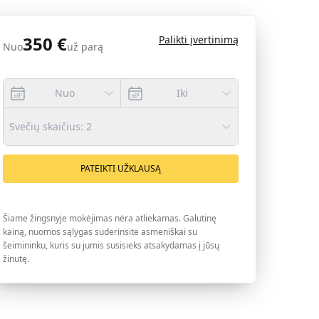
350
€
Palikti įvertinimą
Nuo
už parą
Nuo
Iki
Svečių skaičius
:
2
PATEIKTI UŽKLAUSĄ
Šiame žingsnyje mokėjimas nėra atliekamas. Galutinę
kainą, nuomos sąlygas suderinsite asmeniškai su
šeimininku, kuris su jumis susisieks atsakydamas į jūsų
žinutę.