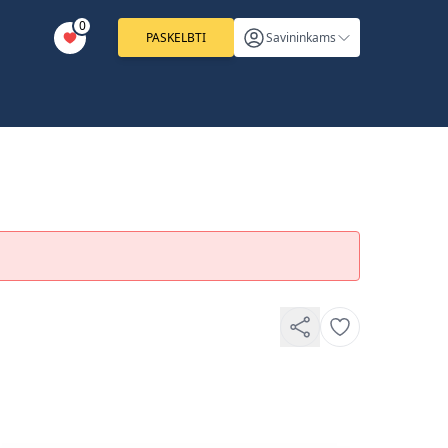
0
PASKELBTI
Savininkams