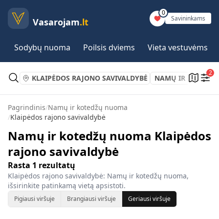
0
Savininkams
Vasarojam
.lt
Sodybų nuoma
Poilsis dviems
Vieta vestuvėms
2
KLAIPĖDOS RAJONO SAVIVALDYBĖ
NAMŲ IR KOTEDŽ
Pagrindinis
/
Namų ir kotedžų nuoma
/
Klaipėdos rajono savivaldybė
Namų ir kotedžų nuoma Klaipėdos
rajono savivaldybė
Rasta
1
rezultatų
Klaipėdos rajono savivaldybė: Namų ir kotedžų nuoma,
išsirinkite patinkamą vietą apsistoti.
Pigiausi viršuje
Brangiausi viršuje
Geriausi viršuje