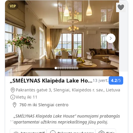
VIP
„SMĖLYNAS Klaipėda Lake House“
13
įvert.
4.2
/5
Pakrantės gatvė 3, Slengiai, Klaipėdos r. sav., Lietuva
Vietų iki
11
760 m iki Slengiai centro
„
„SMĖLYNAS Klaipėda Lake House“ nuomojami prabangūs
apartamentai užtikrins nepriekaištingą Jūsų poilsį.