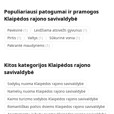
Populiariausi patogumai ir pramogos
Klaipėdos rajono savivaldybė
Pavėsinė
(
1
)
Leidžiama atsivežti gyvunus
(
1
)
Pirtis
(
1
)
Valtys
(
1
)
Sūkurinė vonia
(
1
)
Pakrantė maudynėms
(
1
)
Kitos kategorijos Klaipėdos rajono
savivaldybė
Sodybų nuoma Klaipėdos rajono savivaldybė
Namelių nuoma Klaipėdos rajono savivaldybė
Kaimo turizmo sodybos Klaipėdos rajono savivaldybė
Romantiškas poilsis dviems Klaipėdos rajono savivaldybė