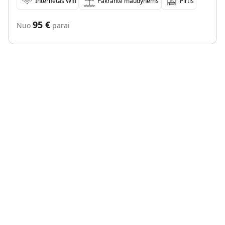
Internetas Wifi
Pakrantė maudynėms
Pirtis
95
€
Nuo
parai