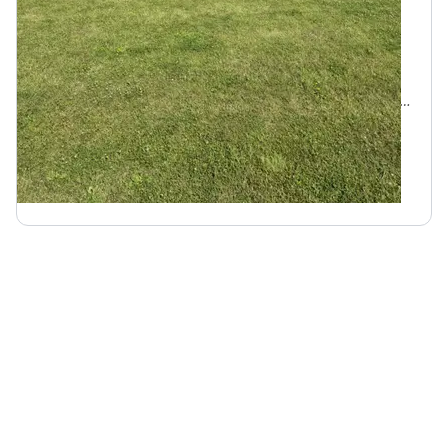
Vietų iki
10
890 m iki Jonušai centro
„
"Pirtis Ant Kranto" Sodyba, kubilas, tvenkinys, krepšinio
aikštelė, šašlykinė, lauko pečius, pavėsinė, sūpynės, vaikų
žaidimų aikštelė, 50a. teritorija.
Pakrantė maudynėms
Kubilas
Pirtis
200
€
Nuo
parai