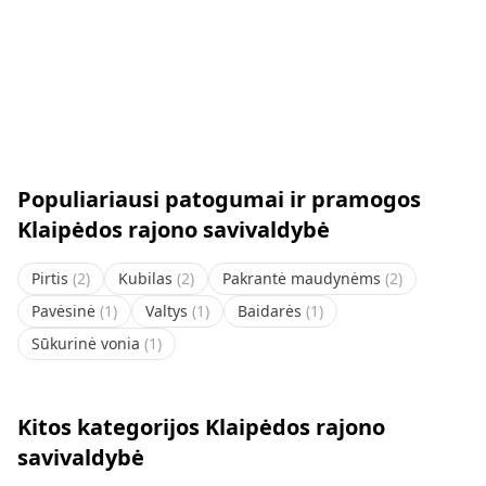
Populiariausi patogumai ir pramogos
Klaipėdos rajono savivaldybė
Pirtis
(
2
)
Kubilas
(
2
)
Pakrantė maudynėms
(
2
)
Pavėsinė
(
1
)
Valtys
(
1
)
Baidarės
(
1
)
Sūkurinė vonia
(
1
)
Kitos kategorijos Klaipėdos rajono
savivaldybė