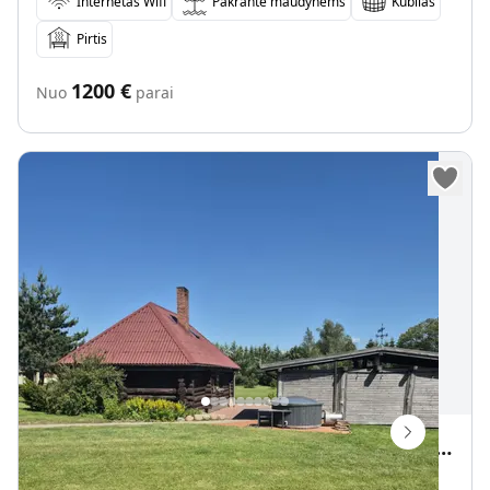
Internetas Wifi
Pakrantė maudynėms
Kubilas
Pirtis
1200
€
Nuo
parai
Sodybos-Pirties nuoma. Galima su kubilu bei nakvynę
Dauparai, Klaipėdos r. sav., Lietuva