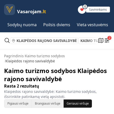
0
Savininkams
Vasarojam
.lt
Sodybų nuoma
Poilsis dviems
Vieta vestuvėms
2
KLAIPĖDOS RAJONO SAVIVALDYBĖ
KAIMO TURIZMO 
Pagrindinis
/
Kaimo turizmo sodybos
/
Klaipėdos rajono savivaldybė
Kaimo turizmo sodybos Klaipėdos
rajono savivaldybė
Rasta
2
rezultatų
Klaipėdos rajono savivaldybė: Kaimo turizmo sodybos,
išsirinkite patinkamą vietą apsistoti.
Pigiausi viršuje
Brangiausi viršuje
Geriausi viršuje