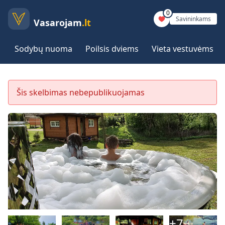
0
Savininkams
Vasarojam
.lt
Sodybų nuoma
Poilsis dviems
Vieta vestuvėms
Šis skelbimas nebepublikuojamas
+
7