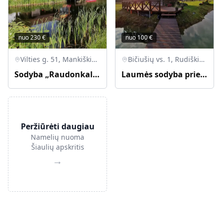
nuo
230
€
nuo
100
€
Vilties g. 51, Mankiškių k., Radviliškio r.
Bičiušių vs. 1, Rudiškių sen., Joniškio r.
Sodyba „Raudonkalnis“
Laumės sodyba prie Mūšos tyrelio
Peržiūrėti daugiau
Namelių nuoma
Šiaulių apskritis
→