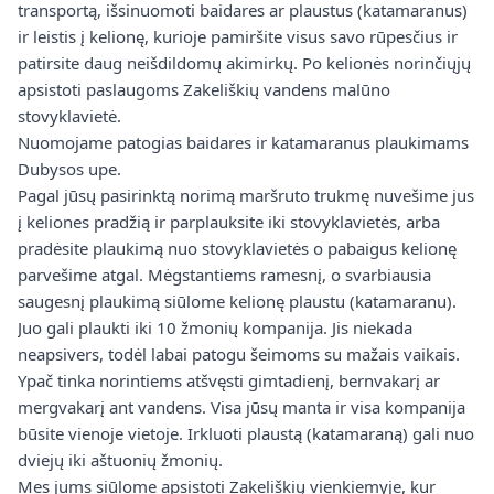
transportą, išsinuomoti baidares ar plaustus (katamaranus)
ir leistis į kelionę, kurioje pamiršite visus savo rūpesčius ir
patirsite daug neišdildomų akimirkų. Po kelionės norinčiųjų
apsistoti paslaugoms Zakeliškių vandens malūno
stovyklavietė.
Nuomojame patogias baidares ir katamaranus plaukimams
Dubysos upe.
Pagal jūsų pasirinktą norimą maršruto trukmę nuvešime jus
į keliones pradžią ir parplauksite iki stovyklavietės, arba
pradėsite plaukimą nuo stovyklavietės o pabaigus kelionę
parvešime atgal. Mėgstantiems ramesnį, o svarbiausia
saugesnį plaukimą siūlome kelionę plaustu (katamaranu).
Juo gali plaukti iki 10 žmonių kompanija. Jis niekada
neapsivers, todėl labai patogu šeimoms su mažais vaikais.
Ypač tinka norintiems atšvęsti gimtadienį, bernvakarį ar
mergvakarį ant vandens. Visa jūsų manta ir visa kompanija
būsite vienoje vietoje. Irkluoti plaustą (katamaraną) gali nuo
dviejų iki aštuonių žmonių.
Mes jums siūlome apsistoti Zakeliškių vienkiemyje, kur