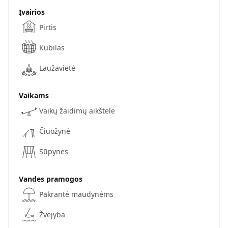
Įvairios
Pirtis
Kubilas
Laužavietė
Vaikams
Vaikų žaidimų aikštelė
Čiuožynė
Sūpynės
Vandes pramogos
Pakrantė maudynėms
Žvejyba