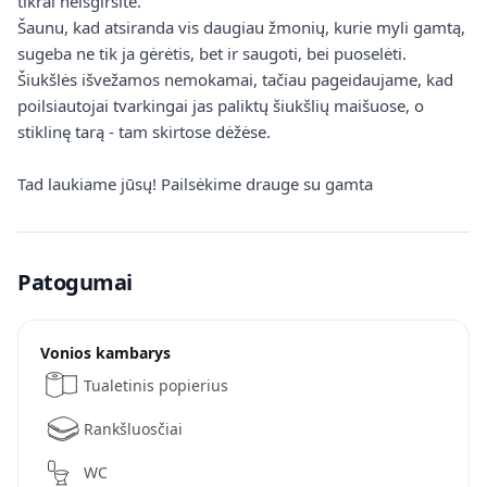
tikrai neišgirsite.
Šaunu, kad atsiranda vis daugiau žmonių, kurie myli gamtą,
sugeba ne tik ja gėrėtis, bet ir saugoti, bei puoselėti.
Šiukšlės išvežamos nemokamai, tačiau pageidaujame, kad
poilsiautojai tvarkingai jas paliktų šiukšlių maišuose, o
stiklinę tarą - tam skirtose dėžėse.
Tad laukiame jūsų! Pailsėkime drauge su gamta
Patogumai
Vonios kambarys
Tualetinis popierius
Rankšluosčiai
WC