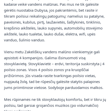
kadaise veikė vandens malūnas. Pas mus ne tik galėsite
gėrėtis nuostabia Dubysa, jos pakrantėmis, bet rasite ir
tikram poilsiui reikalingų patogumų: namelius su patalyne,
pavėsinės, kubilus, pirtį, laužavietės, šašlykinės, tinklinio,
krepšinio aikštelės, lauko supynės, automobilių stovėjimo
aikštelė, lauko tualetai, lauko dušai, elektra, wifi, upės
vanduo, šulinio vanduo.
Vienu metu Zakeliškių vandens malūno vienkiemyje gali
apsistoti 4 kompanijos. Galima išsinuomoti visą
stovyklavietę. Stovyklavietė – erdvi, teritorija suskirstyta į 4
poilsio zonas. Visos 4 poilsio zonos yra kruopščiai
prižiūrimos. Jūs visada rasite tvarkingas poilsio vietas,
nupjautą žolę, tad be rūpesčių galėsite statytis palapines
jums priimtinose vietose. Sodyboje parduodamos malkos.
Mes rūpinamės ne tik stovyklautojų komfortu, bet ir tikru jų
poilsiu, tad garsiai grojančios muzikos (po vidurnakčio)