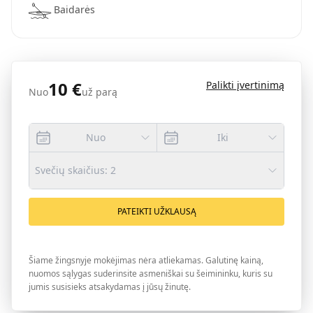
Baidarės
10
€
Palikti įvertinimą
Nuo
už parą
Nuo
Iki
Svečių skaičius
:
2
PATEIKTI UŽKLAUSĄ
Šiame žingsnyje mokėjimas nėra atliekamas. Galutinę kainą,
nuomos sąlygas suderinsite asmeniškai su šeimininku, kuris su
jumis susisieks atsakydamas į jūsų žinutę.