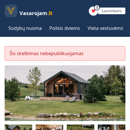
0
Savininkams
Vasarojam
.lt
Sodybų nuoma
Poilsis dviems
Vieta vestuvėms
Šis skelbimas nebepublikuojamas
+
34