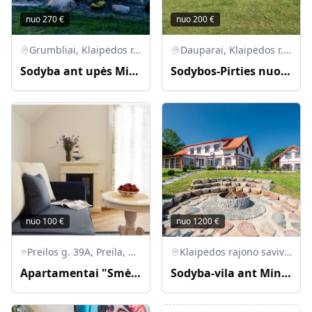
nuo
270
€
nuo
200
€
Grumbliai, Klaipėdos r. sav., Lietuva
Dauparai, Klaipėdos r. sav., Lietuva
Sodyba ant upės Minijos kranto
Sodybos-Pirties nuoma. Galima su kubilu bei nakvynę
nuo
100
€
nuo
1200
€
Preilos g. 39A, Preila, Neringos savivaldybė, Lietuva
Klaipėdos rajono savivaldybė, Lietuva
Apartamentai "Smėlynas" Preiloje
Sodyba-vila ant Minijos upės kranto