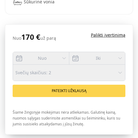
Sūkurinė vonia
170
€
Palikti įvertinimą
Nuo
už parą
Nuo
Iki
Svečių skaičius
:
2
PATEIKTI UŽKLAUSĄ
Šiame žingsnyje mokėjimas nėra atliekamas. Galutinę kainą,
nuomos sąlygas suderinsite asmeniškai su šeimininku, kuris su
jumis susisieks atsakydamas į jūsų žinutę.