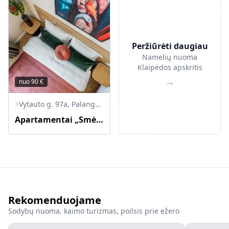
Peržiūrėti daugiau
Namelių nuoma
Klaipėdos apskritis
→
nuo
90
€
Vytauto g. 97a, Palanga, Palangos miesto savivaldybė, Lietuva
Apartamentai „Smėlynas Boutique & SPA“
Rekomenduojame
Sodybų nuoma, kaimo turizmas, poilsis prie ežero