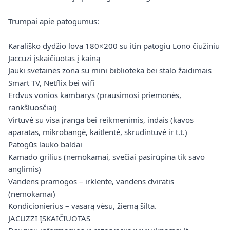
Trumpai apie patogumus:
Karališko dydžio lova 180×200 su itin patogiu Lono čiužiniu
Jaccuzi įskaičiuotas į kainą
Jauki svetainės zona su mini biblioteka bei stalo žaidimais
Smart TV, Netflix bei wifi
Erdvus vonios kambarys (prausimosi priemonės,
rankšluosčiai)
Virtuvė su visa įranga bei reikmenimis, indais (kavos
aparatas, mikrobangė, kaitlentė, skrudintuvė ir t.t.)
Patogūs lauko baldai
Kamado grilius (nemokamai, svečiai pasirūpina tik savo
anglimis)
Vandens pramogos – irklentė, vandens dviratis
(nemokamai)
Kondicionierius – vasarą vėsu, žiemą šilta.
JACUZZI ĮSKAIČIUOTAS