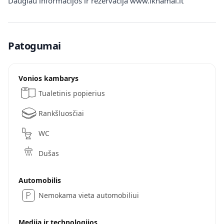
Daugiau informacijos ir rezervacija www.iknamai.lt
Patogumai
Vonios kambarys
Tualetinis popierius
Rankšluosčiai
WC
Dušas
Automobilis
Nemokama vieta automobiliui
Medija ir technologijos