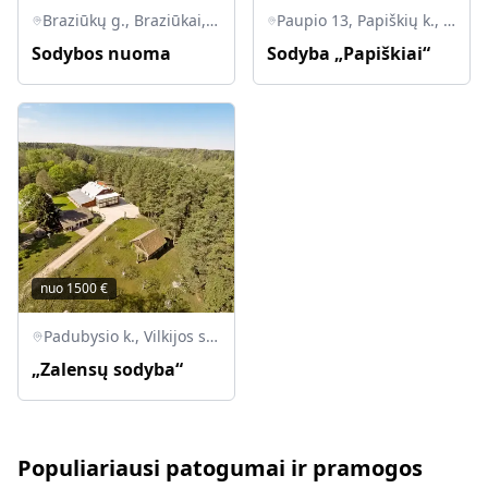
Braziūkų g., Braziūkai, Zapyškio sen., Kauno r. sav.
Paupio 13, Papiškių k., Zapyškio sen., LT-53414 Kauno r.
Sodybos nuoma
Sodyba „Papiškiai“
nuo
1500
€
Padubysio k., Vilkijos sen., LT-54205 Kauno r.
„Zalensų sodyba“
Populiariausi patogumai ir pramogos