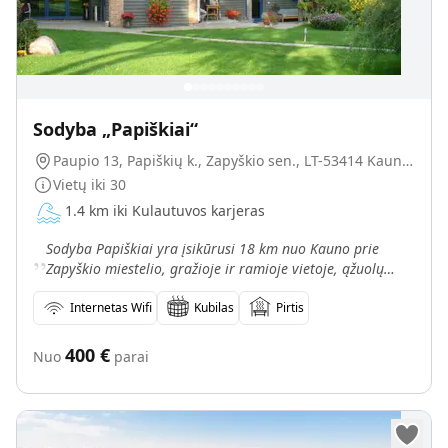
Sodyba „Papiškiai“
Paupio 13, Papiškių k., Zapyškio sen., LT-53414 Kauno r.
Vietų iki
30
1.4 km iki Kulautuvos karjeras
„
Sodyba Papiškiai yra įsikūrusi 18 km nuo Kauno prie
Zapyškio miestelio, gražioje ir ramioje vietoje, ąžuolų
apsuptyje, netoli miško. Kaimo turizmo sodyba tinka
Internetas Wifi
Kubilas
Pirtis
400
€
Nuo
parai