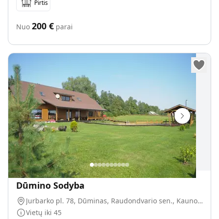
Pirtis
200
€
Nuo
parai
Dūmino Sodyba
Jurbarko pl. 78, Dūminas, Raudondvario sen., Kauno r. sav., LT-54110
Vietų iki
45