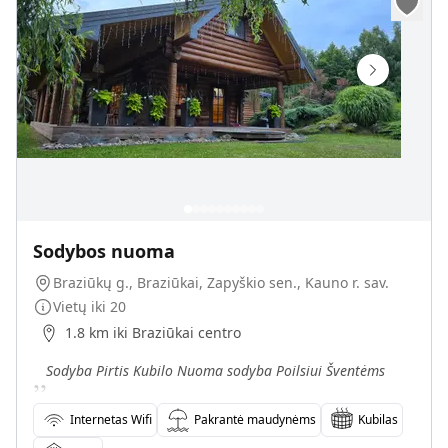
Sodybos nuoma
Braziūkų g., Braziūkai, Zapyškio sen., Kauno r. sav.
Vietų iki
20
1.8 km iki Braziūkai centro
„
Sodyba Pirtis Kubilo Nuoma sodyba Poilsiui Šventėms
Internetas Wifi
Pakrantė maudynėms
Kubilas