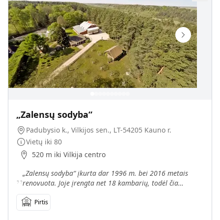
„Zalensų sodyba“
Padubysio k., Vilkijos sen., LT-54205 Kauno r.
Vietų iki
80
520 m iki Vilkija centro
„
„Zalensų sodyba“ įkurta dar 1996 m. bei 2016 metais
renovuota. Joje įrengta net 18 kambarių, todėl čia
svečiuotis vienu metu gali 80 žmonių. Nuo Kauno sodyba
nu
Pirtis