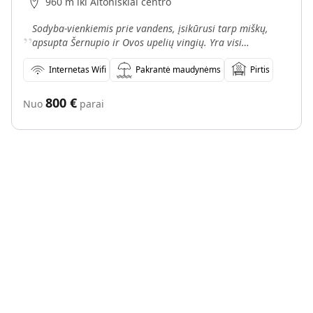
960 m iki Altoniškiai centro
„
Sodyba-vienkiemis prie vandens, įsikūrusi tarp miškų,
apsupta Šernupio ir Ovos upelių vingių. Yra visi
patogumai, puikios sąlygos ramiam poilsiui. Kviečiami
van
Internetas Wifi
Pakrantė maudynėms
Pirtis
800
€
Nuo
parai