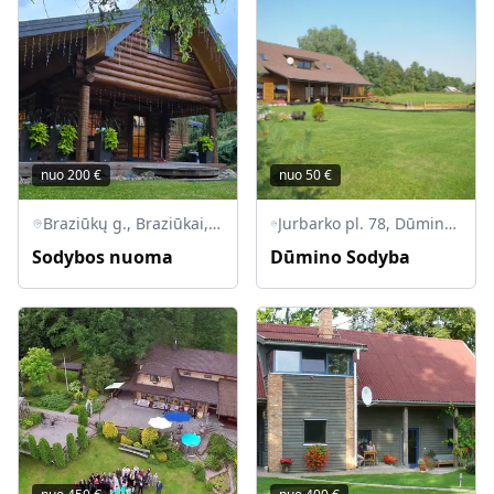
nuo
200
€
nuo
50
€
Braziūkų g., Braziūkai, Zapyškio sen., Kauno r. sav.
Jurbarko pl. 78, Dūminas, Raudondvario sen., Kauno r. sav., LT-54110
Sodybos nuoma
Dūmino Sodyba