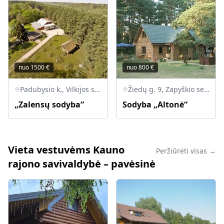
nuo
1500
€
nuo
800
€
Padubysio k., Vilkijos sen., LT-54205 Kauno r.
Žiedų g. 9, Zapyškio sen., Altoniškiai, Kauno r.
„Zalensų sodyba“
Sodyba „Altonė“
Vieta vestuvėms Kauno
Peržiūrėti visas →
rajono savivaldybė – pavėsinė