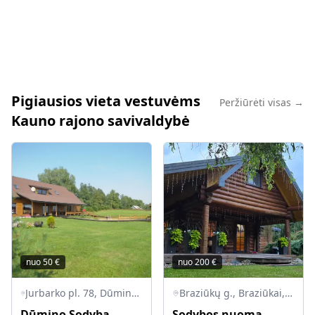
Pigiausios vieta vestuvėms
Peržiūrėti visas →
Kauno rajono savivaldybė
nuo
50
€
nuo
200
€
Jurbarko pl. 78, Dūminas, Raudondvario sen., Kauno r. sav., LT-54110
Braziūkų g., Braziūkai, Zapyškio sen., Kauno r. sav.
Dūmino Sodyba
Sodybos nuoma