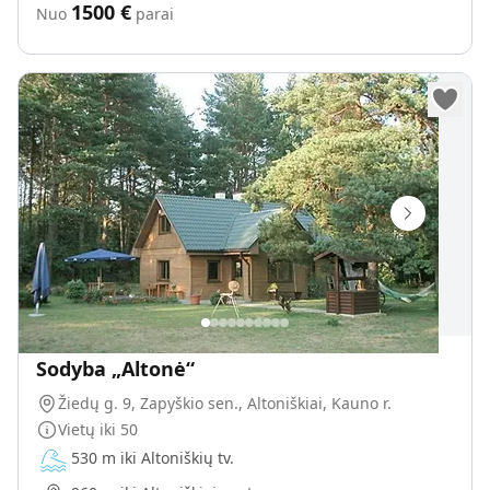
1500
€
Nuo
parai
Sodyba „Altonė“
Žiedų g. 9, Zapyškio sen., Altoniškiai, Kauno r.
Vietų iki
50
530 m iki Altoniškių tv.