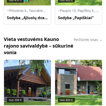
nuo
450
€
nuo
400
€
Piliuonos k., Taurakiemio sen., LT-53021 Kauno raj.
Paupio 13, Papiškių k., Zapyškio sen., LT-53414 Kauno r.
Sodyba „Ąžuolų dvarelis“
Sodyba „Papiškiai“
Vieta vestuvėms Kauno
Peržiūrėti visas →
rajono savivaldybė – sūkurinė
vonia
nuo
200
€
nuo
400
€