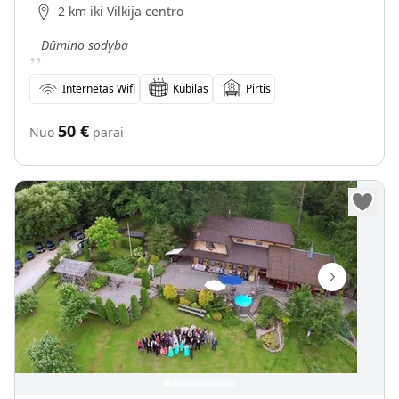
2 km iki Vilkija centro
„
Dūmino sodyba
Internetas Wifi
Kubilas
Pirtis
50
€
Nuo
parai