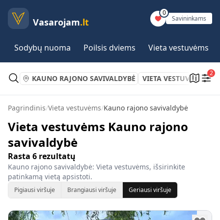
0
Savininkams
Vasarojam
.lt
Sodybų nuoma
Poilsis dviems
Vieta vestuvėms
2
KAUNO RAJONO SAVIVALDYBĖ
VIETA VESTUVĖMS
Pagrindinis
/
Vieta vestuvėms
/
Kauno rajono savivaldybė
Vieta vestuvėms Kauno rajono
savivaldybė
Rasta
6
rezultatų
Kauno rajono savivaldybė: Vieta vestuvėms, išsirinkite
patinkamą vietą apsistoti.
Pigiausi viršuje
Brangiausi viršuje
Geriausi viršuje