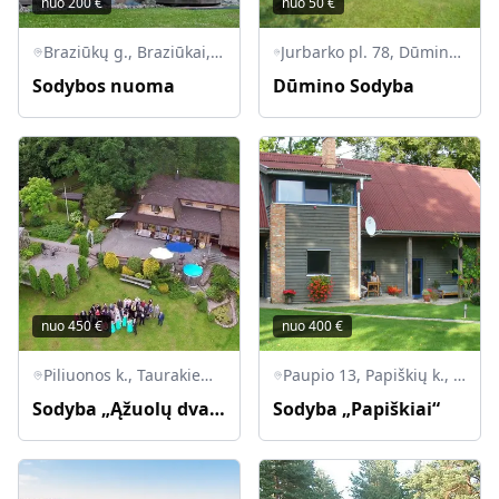
nuo
200
€
nuo
50
€
Braziūkų g., Braziūkai, Zapyškio sen., Kauno r. sav.
Jurbarko pl. 78, Dūminas, Raudondvario sen., Kauno r. sav., LT-54110
Sodybos nuoma
Dūmino Sodyba
nuo
450
€
nuo
400
€
Piliuonos k., Taurakiemio sen., LT-53021 Kauno raj.
Paupio 13, Papiškių k., Zapyškio sen., LT-53414 Kauno r.
Sodyba „Ąžuolų dvarelis“
Sodyba „Papiškiai“