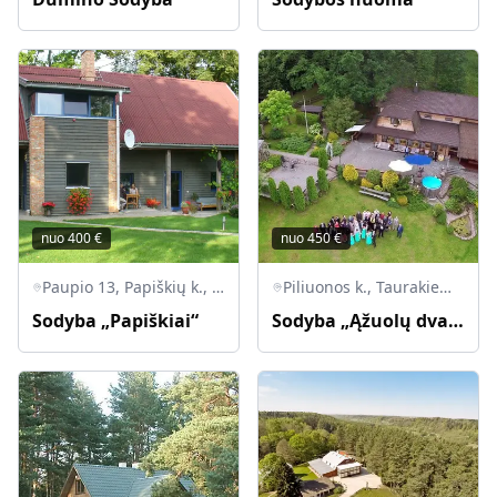
nuo
400
€
nuo
450
€
Paupio 13, Papiškių k., Zapyškio sen., LT-53414 Kauno r.
Piliuonos k., Taurakiemio sen., LT-53021 Kauno raj.
Sodyba „Papiškiai“
Sodyba „Ąžuolų dvarelis“