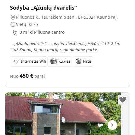
Sodyba „Ąžuolų dvarelis“
Piliuonos k., Taurakiemio sen., LT-53021 Kauno raj.
Vietų iki
75
0 m iki Piliuona centro
„
„Ąžuolų dvarelis“ – sodyba-vienkiemis, įsikūrusi tik 8 km
už Kauno, Kauno marių regioniniame parke.
Internetas Wifi
Kubilas
Pirtis
450
€
Nuo
parai