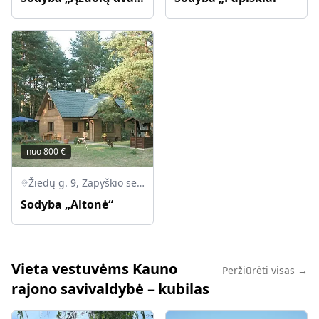
nuo
800
€
Žiedų g. 9, Zapyškio sen., Altoniškiai, Kauno r.
Sodyba „Altonė“
Vieta vestuvėms Kauno
Peržiūrėti visas →
rajono savivaldybė – kubilas