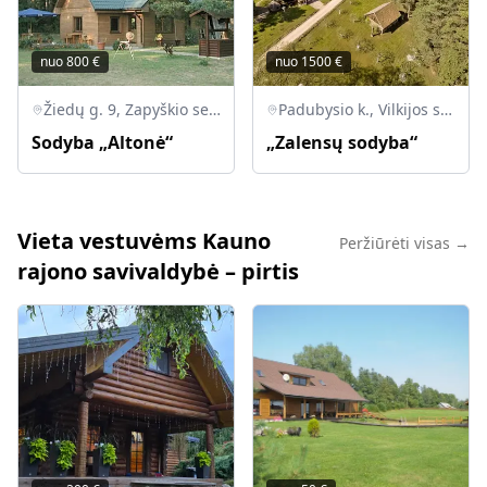
nuo
800
€
nuo
1500
€
Žiedų g. 9, Zapyškio sen., Altoniškiai, Kauno r.
Padubysio k., Vilkijos sen., LT-54205 Kauno r.
Sodyba „Altonė“
„Zalensų sodyba“
Vieta vestuvėms Kauno
Peržiūrėti visas →
rajono savivaldybė – pirtis