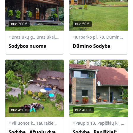
nuo
200
€
nuo
50
€
Braziūkų g., Braziūkai, Zapyškio sen., Kauno r. sav.
Jurbarko pl. 78, Dūminas, Raudondvario sen., Kauno r. sav., LT-54110
Sodybos nuoma
Dūmino Sodyba
nuo
450
€
nuo
400
€
Piliuonos k., Taurakiemio sen., LT-53021 Kauno raj.
Paupio 13, Papiškių k., Zapyškio sen., LT-53414 Kauno r.
Sodyba „Ąžuolų dvarelis“
Sodyba „Papiškiai“