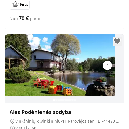
Pirtis
70
€
Nuo
parai
Alės Podėnienės sodyba
Vinkšninių k.,Vinkšninių-11 Parovėjos sen., LT-41480 Biržų r.
Vietų iki
60