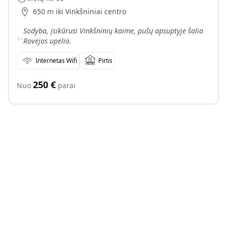
650 m iki Vinkšniniai centro
„
Sodyba, įsikūrusi Vinkšninių kaime, pušų apsuptyje šalia
Rovėjos upelio.
Internetas Wifi
Pirtis
250
€
Nuo
parai