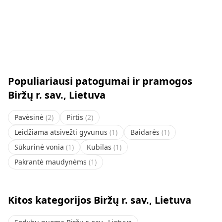
Populiariausi patogumai ir pramogos
Biržų r. sav., Lietuva
Pavėsinė
(
2
)
Pirtis
(
2
)
Leidžiama atsivežti gyvunus
(
1
)
Baidarės
(
1
)
Sūkurinė vonia
(
1
)
Kubilas
(
1
)
Pakrantė maudynėms
(
1
)
Kitos kategorijos Biržų r. sav., Lietuva