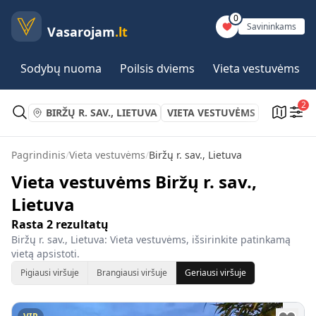
0
Savininkams
Vasarojam
.lt
Sodybų nuoma
Poilsis dviems
Vieta vestuvėms
2
BIRŽŲ R. SAV., LIETUVA
VIETA VESTUVĖMS
Pagrindinis
/
Vieta vestuvėms
/
Biržų r. sav., Lietuva
Vieta vestuvėms Biržų r. sav.,
Lietuva
Rasta
2
rezultatų
Biržų r. sav., Lietuva: Vieta vestuvėms, išsirinkite patinkamą
vietą apsistoti.
Pigiausi viršuje
Brangiausi viršuje
Geriausi viršuje