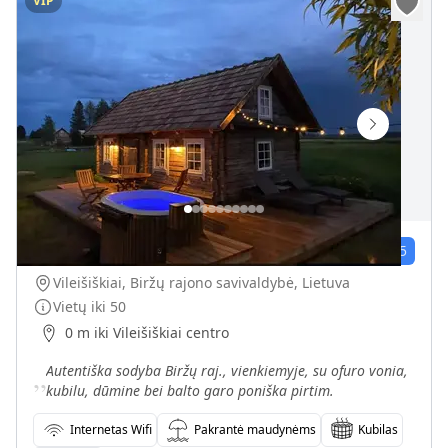
VIP
Autentiška sodyba su kubilu ir dūmine bei balto garo poniška pirtimi
47
įvert.
4.8
/5
Vileišiškiai, Biržų rajono savivaldybė, Lietuva
Vietų iki
50
0 m iki Vileišiškiai centro
„
Autentiška sodyba Biržų raj., vienkiemyje, su ofuro vonia,
kubilu, dūmine bei balto garo poniška pirtim.
Internetas Wifi
Pakrantė maudynėms
Kubilas