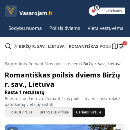
0
Savininkams
Vasarojam
.lt
Sodybų nuoma
Poilsis dviems
Vieta vestuvėms
2
BIRŽŲ R. SAV., LIETUVA
ROMANTIŠKAS POILSIS DVIEM
Pagrindinis
/
Romantiškas poilsis dviems
/
Biržų r. sav., Lietuva
Romantiškas poilsis dviems Biržų
r. sav., Lietuva
Rasta
1
rezultatų
Biržų r. sav., Lietuva: Romantiškas poilsis dviems, išsirinkite
patinkamą vietą apsistoti.
Pigiausi viršuje
Brangiausi viršuje
Geriausi viršuje