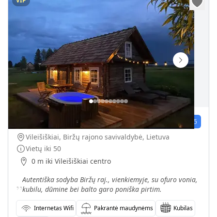
VIP
Autentiška sodyba su kubilu ir dūmine bei balto garo poniška pirtimi
47
įvert.
4.8
/5
Vileišiškiai, Biržų rajono savivaldybė, Lietuva
Vietų iki
50
0 m iki Vileišiškiai centro
„
Autentiška sodyba Biržų raj., vienkiemyje, su ofuro vonia,
kubilu, dūmine bei balto garo poniška pirtim.
Internetas Wifi
Pakrantė maudynėms
Kubilas