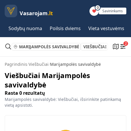
0
Savininkams
Vasarojam
.lt
Sodybų nuoma
Poilsis dviems
Vieta vestuvėms
2
MARIJAMPOLĖS SAVIVALDYBĖ
VIEŠBUČIAI
Pagrindinis
/
Viešbučiai
/
Marijampolės savivaldybė
Viešbučiai Marijampolės
savivaldybė
Rasta
0
rezultatų
Marijampolės savivaldybė: Viešbučiai, išsirinkite patinkamą
vietą apsistoti.