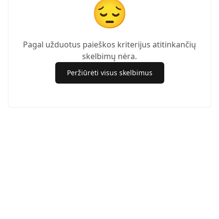
😔
Pagal užduotus paieškos kriterijus atitinkančių
skelbimų nėra.
Peržiūrėti visus skelbimus