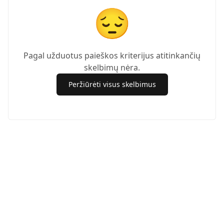
😔
Pagal užduotus paieškos kriterijus atitinkančių
skelbimų nėra.
Peržiūrėti visus skelbimus