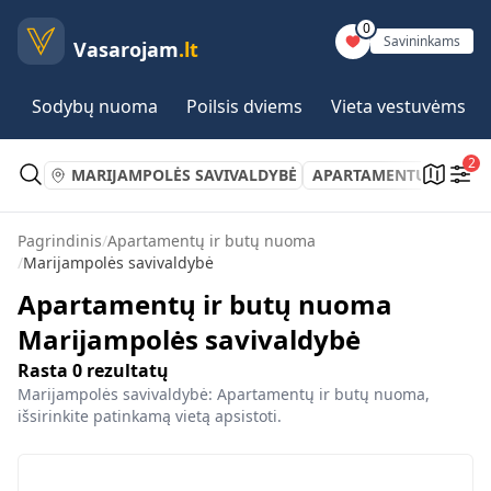
0
Savininkams
Vasarojam
.lt
Sodybų nuoma
Poilsis dviems
Vieta vestuvėms
2
MARIJAMPOLĖS SAVIVALDYBĖ
APARTAMENTŲ IR BUT
Pagrindinis
/
Apartamentų ir butų nuoma
/
Marijampolės savivaldybė
Apartamentų ir butų nuoma
Marijampolės savivaldybė
Rasta
0
rezultatų
Marijampolės savivaldybė: Apartamentų ir butų nuoma,
išsirinkite patinkamą vietą apsistoti.