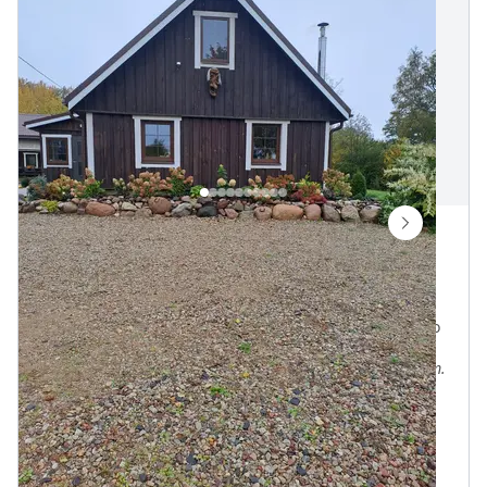
Adamonių sodyba
Adamonys, Alytaus r. sav., Lietuva
Vietų iki
10
1.9 km iki Raižių tv.
660 m iki Adamonys centro
„
Nuomojama kaimo turizmo sodyba netoli Alytaus -10 km.
nuo miesto ribos. Pirties name yra trys kambariai, du
miegamieji ir svetainė. Geras privažiavimas.
Pakrantė maudynėms
Kubilas
Pirtis
300
€
Nuo
parai