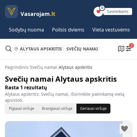
0
Savininkams
Vasarojam
.lt
Sodybų nuoma
Poilsis dviems
Vieta vestuvėms
2
ALYTAUS APSKRITIS
SVEČIŲ NAMAI
Pagrindinis
/
Svečių namai
/
Alytaus apskritis
Svečių namai Alytaus apskritis
Rasta
1
rezultatų
Alytaus apskritis: Svečių namai, išsirinkite patinkamą vietą
apsistoti.
Pigiausi viršuje
Brangiausi viršuje
Geriausi viršuje