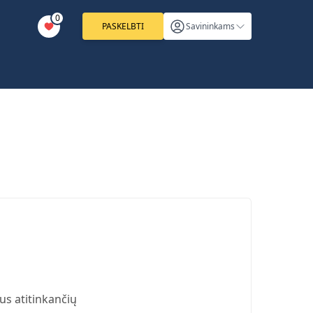
0
PASKELBTI
Savininkams
us atitinkančių