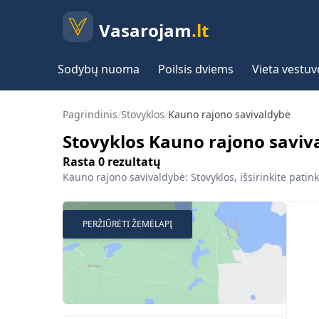
Vasarojam
.lt
Sodybų nuoma
Poilsis dviems
Vieta vestu
Pagrindinis
/
Stovyklos
/
Kauno rajono savivaldybė
Stovyklos Kauno rajono saviv
Rasta
0
rezultatų
Kauno rajono savivaldybė: Stovyklos, išsirinkite patink
PERŽIŪRĖTI ŽEMĖLAPĮ