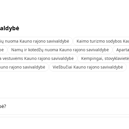
valdybė
ių nuoma Kauno rajono savivaldybė
Kaimo turizmo sodybos Kau
bė
Namų ir kotedžų nuoma Kauno rajono savivaldybė
Aparta
ta vestuvėms Kauno rajono savivaldybė
Kempingai, stovyklaviet
uno rajono savivaldybė
Viešbučiai Kauno rajono savivaldybė
bė?