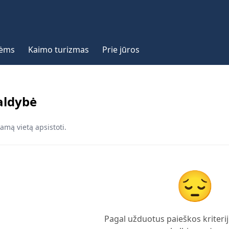
vėms
Kaimo turizmas
Prie jūros
aldybė
amą vietą apsistoti.
😔
Pagal užduotus paieškos kriterij