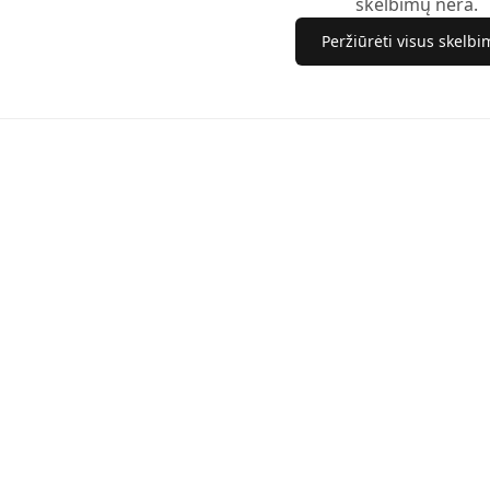
skelbimų nėra.
Peržiūrėti visus skelb