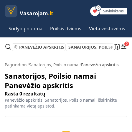
0
Savininkams
Vasarojam
.lt
Sodybų nuoma
Poilsis dviems
Vieta vestuvėms
2
PANEVĖŽIO APSKRITIS
SANATORIJOS, POILSIO NAMAI
Pagrindinis
/
Sanatorijos, Poilsio namai
/
Panevėžio apskritis
Sanatorijos, Poilsio namai
Panevėžio apskritis
Rasta
0
rezultatų
Panevėžio apskritis: Sanatorijos, Poilsio namai, išsirinkite
patinkamą vietą apsistoti.