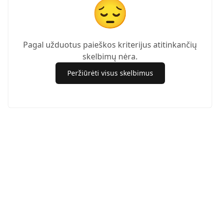
😔
Pagal užduotus paieškos kriterijus atitinkančių
skelbimų nėra.
Peržiūrėti visus skelbimus