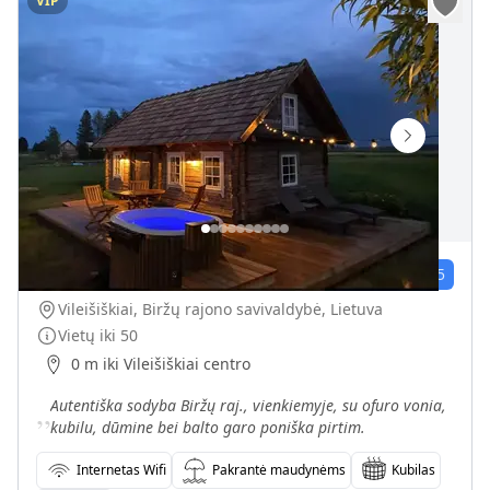
VIP
Autentiška sodyba su kubilu ir dūmine bei balto garo poniška pirtimi
47
įvert.
4.8
/5
Vileišiškiai, Biržų rajono savivaldybė, Lietuva
Vietų iki
50
0 m iki Vileišiškiai centro
„
Autentiška sodyba Biržų raj., vienkiemyje, su ofuro vonia,
kubilu, dūmine bei balto garo poniška pirtim.
Internetas Wifi
Pakrantė maudynėms
Kubilas