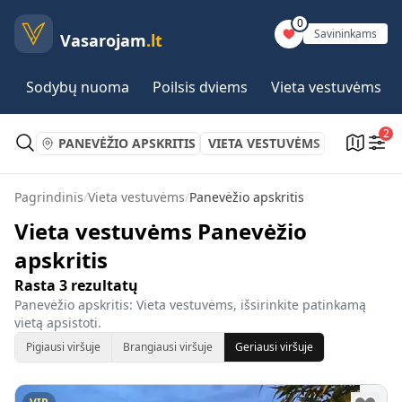
0
Savininkams
Vasarojam
.lt
Sodybų nuoma
Poilsis dviems
Vieta vestuvėms
2
PANEVĖŽIO APSKRITIS
VIETA VESTUVĖMS
Pagrindinis
/
Vieta vestuvėms
/
Panevėžio apskritis
Vieta vestuvėms Panevėžio
apskritis
Rasta
3
rezultatų
Panevėžio apskritis: Vieta vestuvėms, išsirinkite patinkamą
vietą apsistoti.
Pigiausi viršuje
Brangiausi viršuje
Geriausi viršuje