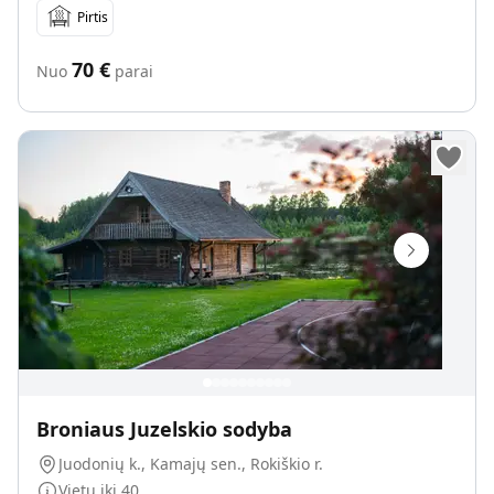
Pirtis
70
€
Nuo
parai
Broniaus Juzelskio sodyba
Juodonių k., Kamajų sen., Rokiškio r.
Vietų iki
40