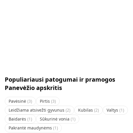
Populiariausi patogumai ir pramogos
Panevėžio apskritis
Pavėsinė
(
3
)
Pirtis
(
3
)
Leidžiama atsivežti gyvunus
(
2
)
Kubilas
(
2
)
Valtys
(
1
)
Baidarės
(
1
)
Sūkurinė vonia
(
1
)
Pakrantė maudynėms
(
1
)