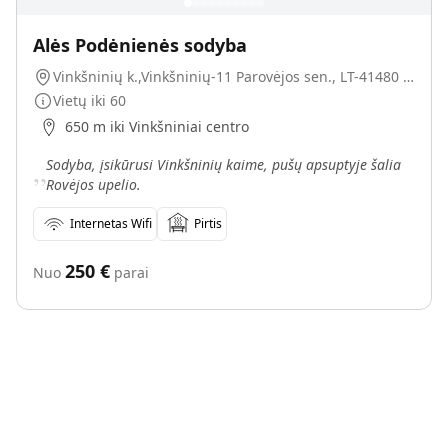
Alės Podėnienės sodyba
Vinkšninių k.,Vinkšninių-11 Parovėjos sen., LT-41480 Biržų r.
Vietų iki
60
650 m iki Vinkšniniai centro
„
Sodyba, įsikūrusi Vinkšninių kaime, pušų apsuptyje šalia
Rovėjos upelio.
Internetas Wifi
Pirtis
250
€
Nuo
parai