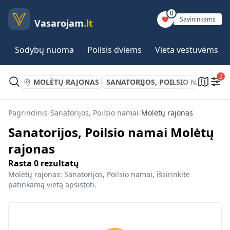
0
Savininkams
Vasarojam
.lt
Sodybų nuoma
Poilsis dviems
Vieta vestuvėms
2
MOLĖTŲ RAJONAS
SANATORIJOS, POILSIO NAMAI
Pagrindinis
/
Sanatorijos, Poilsio namai
/
Molėtų rajonas
Sanatorijos, Poilsio namai Molėtų
rajonas
Rasta
0
rezultatų
Molėtų rajonas: Sanatorijos, Poilsio namai, išsirinkite
patinkamą vietą apsistoti.