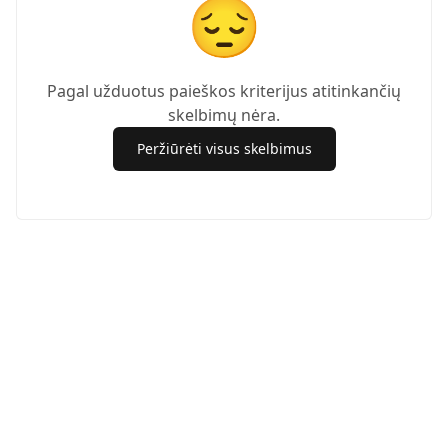
😔
Pagal užduotus paieškos kriterijus atitinkančių
skelbimų nėra.
Peržiūrėti visus skelbimus