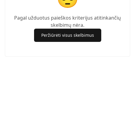
Pagal užduotus paieškos kriterijus atitinkančių
skelbimų nėra.
Peržiūrėti visus skelbimus