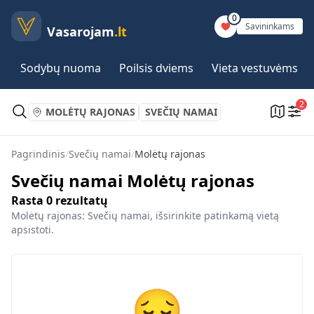
0
Savininkams
Vasarojam
.lt
Sodybų nuoma
Poilsis dviems
Vieta vestuvėms
2
MOLĖTŲ RAJONAS
SVEČIŲ NAMAI
Pagrindinis
/
Svečių namai
/
Molėtų rajonas
Svečių namai Molėtų rajonas
Rasta
0
rezultatų
Molėtų rajonas: Svečių namai, išsirinkite patinkamą vietą
apsistoti.
😔