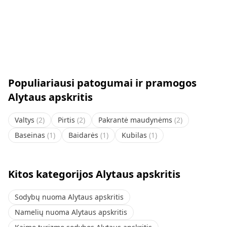
Populiariausi patogumai ir pramogos
Alytaus apskritis
Valtys
(
2
)
Pirtis
(
2
)
Pakrantė maudynėms
(
2
)
Baseinas
(
1
)
Baidarės
(
1
)
Kubilas
(
1
)
Kitos kategorijos Alytaus apskritis
Sodybų nuoma Alytaus apskritis
Namelių nuoma Alytaus apskritis