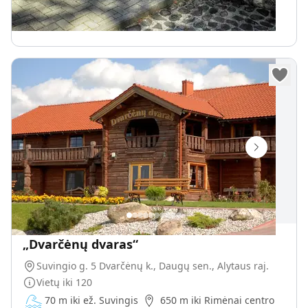
400
€
Nuo
parai
„Dvarčėnų dvaras“
Suvingio g. 5 Dvarčėnų k., Daugų sen., Alytaus raj.
Vietų iki
120
70 m iki ež. Suvingis
650 m iki Rimėnai centro