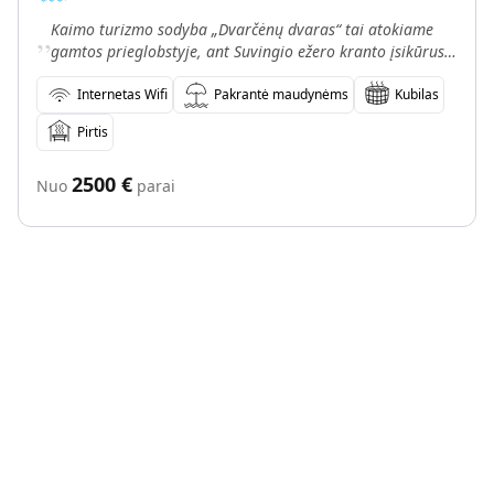
„
Kaimo turizmo sodyba „Dvarčėnų dvaras“ tai atokiame
gamtos prieglobstyje, ant Suvingio ežero kranto įsikūrusi
sodyba. Jauki aplinka Jums ir Jūsų artimiesiems, b
Internetas Wifi
Pakrantė maudynėms
Kubilas
Pirtis
2500
€
Nuo
parai