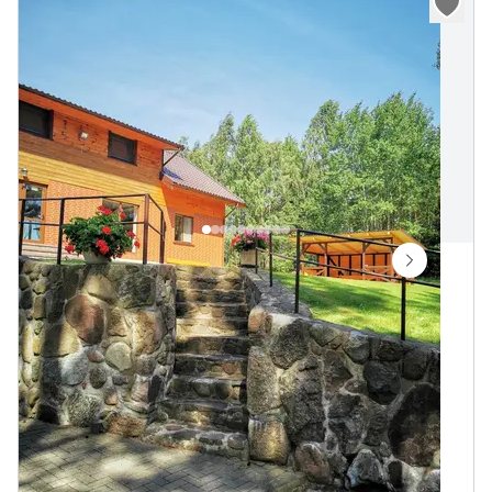
„Danutės“ sodyba
Viktorino pl. 2, Taikūnų k., Veisiejų sen., Lazdijų r.
Vietų iki
40
50 m iki ež. Trikojis
„
Sodyba ant pačio Trikojo ežero kranto, vienkiemyje,
Veisiejų regioniniame parke.
Pakrantė maudynėms
Pirtis