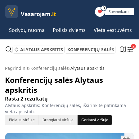
0
Savininkams
Vasarojam
.lt
Sodybų nuoma
Poilsis dviems
Vieta vestuvėms
2
ALYTAUS APSKRITIS
KONFERENCIJŲ SALĖS
Pagrindinis
/
Konferencijų salės
/
Alytaus apskritis
Konferencijų salės Alytaus
apskritis
Rasta
2
rezultatų
Alytaus apskritis: Konferencijų salės, išsirinkite patinkamą
vietą apsistoti.
Pigiausi viršuje
Brangiausi viršuje
Geriausi viršuje