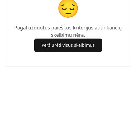
😔
Pagal užduotus paieškos kriterijus atitinkančių
skelbimų nėra.
Peržiūrėti visus skelbimus