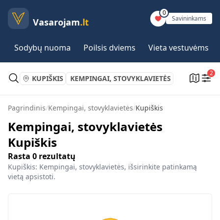
0
Savininkams
Vasarojam
.lt
Sodybų nuoma
Poilsis dviems
Vieta vestuvėms
2
KUPIŠKIS
KEMPINGAI, STOVYKLAVIETĖS
Pagrindinis
/
Kempingai, stovyklavietės
/
Kupiškis
Kempingai, stovyklavietės
Kupiškis
Rasta
0
rezultatų
Kupiškis: Kempingai, stovyklavietės, išsirinkite patinkamą
vietą apsistoti.