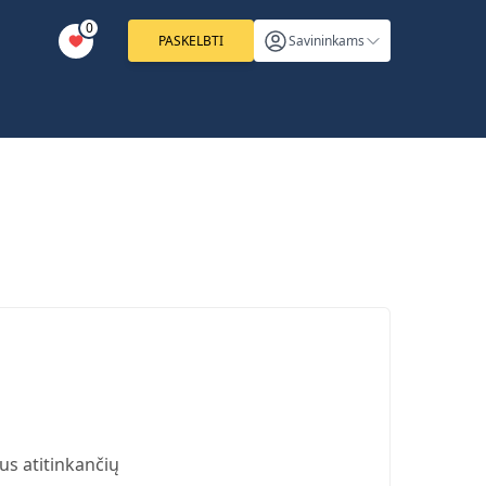
0
PASKELBTI
Savininkams
us atitinkančių