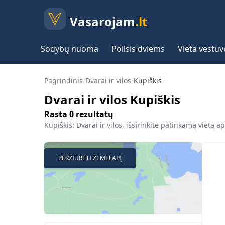
Vasarojam
.lt
Sodybų nuoma
Poilsis dviems
Vieta vestu
Pagrindinis
/
Dvarai ir vilos
/
Kupiškis
Dvarai ir vilos Kupiškis
Rasta
0
rezultatų
Kupiškis: Dvarai ir vilos, išsirinkite patinkamą vietą ap
PERŽIŪRĖTI ŽEMĖLAPĮ