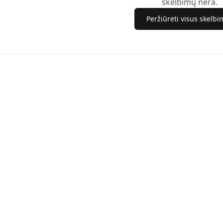
skelbimų nėra.
Peržiūrėti visus skelb