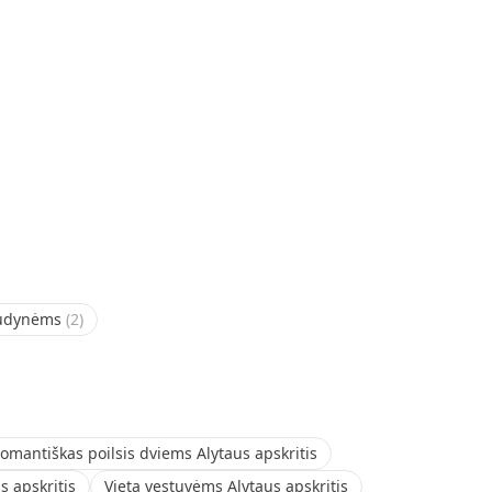
udynėms
(
2
)
omantiškas poilsis dviems Alytaus apskritis
 apskritis
Vieta vestuvėms Alytaus apskritis