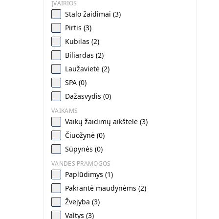
ĮVAIRIOS
Stalo žaidimai (3)
Pirtis (3)
Kubilas (2)
Biliardas (2)
Laužavietė (2)
SPA (0)
Dažasvydis (0)
VAIKAMS
Vaikų žaidimų aikštelė (3)
Čiuožynė (0)
Sūpynės (0)
VANDES PRAMOGOS
Paplūdimys (1)
Pakrantė maudynėms (2)
Žvejyba (3)
Valtys (3)