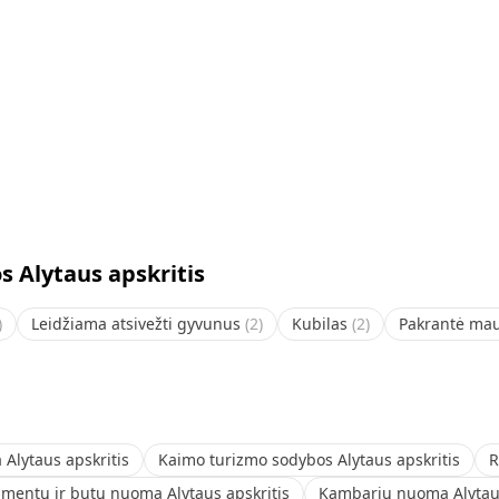
 Alytaus apskritis
)
Leidžiama atsivežti gyvunus
(
2
)
Kubilas
(
2
)
Pakrantė ma
Alytaus apskritis
Kaimo turizmo sodybos Alytaus apskritis
R
mentų ir butų nuoma Alytaus apskritis
Kambarių nuoma Alytaus