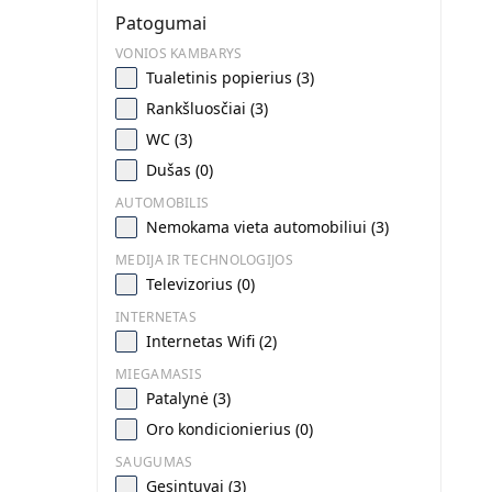
Patogumai
VONIOS KAMBARYS
Tualetinis popierius (3)
Rankšluosčiai (3)
WC (3)
Dušas (0)
AUTOMOBILIS
Nemokama vieta automobiliui (3)
MEDIJA IR TECHNOLOGIJOS
Televizorius (0)
INTERNETAS
Internetas Wifi (2)
MIEGAMASIS
Patalynė (3)
Oro kondicionierius (0)
SAUGUMAS
Gesintuvai (3)