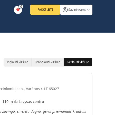
0
PASKELBTI
Savininkams
Pigiausi viršuje
Brangiausi viršuje
Geriausi viršuje
rcinkonių sen., Varėnos r. LT-65027
110 m iki Lavysas centro
ia žuvingo, smėlėtu dugnu, gerai prieinamais krantais