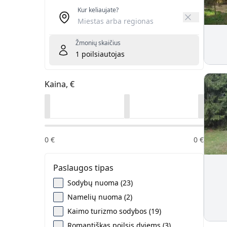
Kur keliaujate?
Žmonių skaičius
1
poilsiautojas
Kaina, €
0
€
0
€
Paslaugos tipas
Sodybų nuoma (23)
Namelių nuoma (2)
Kaimo turizmo sodybos (19)
Romantiškas poilsis dviems (3)