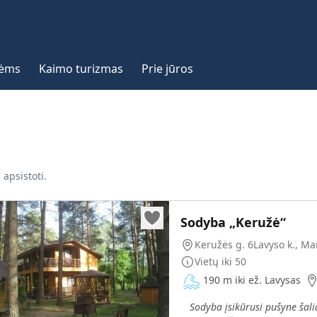
vėms
Kaimo turizmas
Prie jūros
 apsistoti.
Sodyba „Keružė“
Keružės g. 6Lavyso k., Ma
Vietų iki
50
190 m iki ež. Lavysas
„
Sodyba įsikūrusi pušyne šal