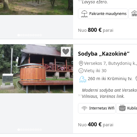
Lavyso ežero.
Pakrantė maudynėms
800
€
Nuo
parai
Sodyba „Kazokinė“
Versekos 7, Butvydonių k.
Vietų iki
30
260 m iki Krūminių tv.
„
Moderni sodyba ant Versekos
Vilniaus, Varėnos link.
Internetas Wifi
Kubil
400
€
Nuo
parai