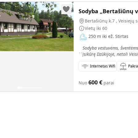
Sodyba „Bertašiūnų v
Bertašiūnų k.7 , Veisiejų s
Vietų iki
60
250 m iki ež. Stirtas
„
Sodyba vestuvėms, šventėms
įsikūrę Dzūkijoje, netoli Vei
Internetas Wifi
Pakr
600
€
Nuo
parai