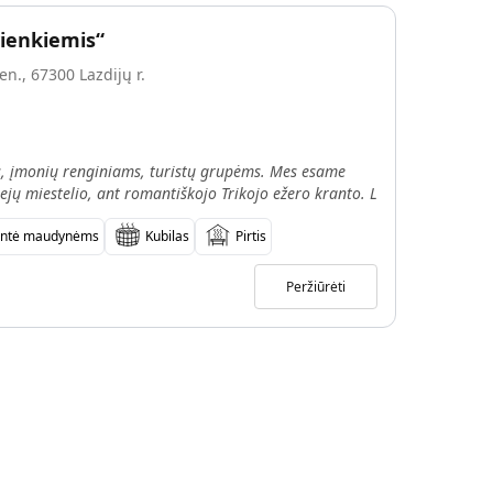
ienkiemis“
en., 67300 Lazdijų r.
, įmonių renginiams, turistų grupėms. Mes esame
siejų miestelio, ant romantiškojo Trikojo ežero kranto. L
antė maudynėms
Kubilas
Pirtis
Peržiūrėti