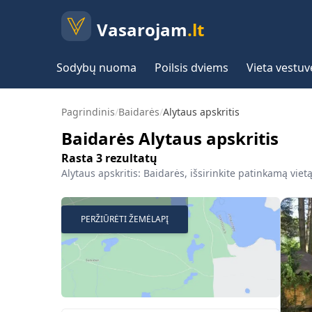
Vasarojam
.lt
Sodybų nuoma
Poilsis dviems
Vieta vestu
Pagrindinis
/
Baidarės
/
Alytaus apskritis
Baidarės Alytaus apskritis
Rasta
3
rezultatų
Alytaus apskritis: Baidarės, išsirinkite patinkamą vietą
PERŽIŪRĖTI ŽEMĖLAPĮ