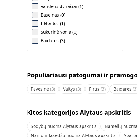
Vandens dviračiai (1)
Baseinas (0)
Irklentės (1)
Sūkurinė vonia (0)
Baidarės (3)
Populiariausi patogumai ir pramogos
Pavėsinė
(
3
)
Valtys
(
3
)
Pirtis
(
3
)
Baidarės
(
3
Kitos kategorijos Alytaus apskritis
Sodybų nuoma Alytaus apskritis
Namelių nuoma 
Namų ir kotedžų nuoma Alytaus apskritis
Aparta