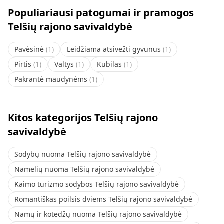
Populiariausi patogumai ir pramogos
Telšių rajono savivaldybė
Pavėsinė
(
1
)
Leidžiama atsivežti gyvunus
(
1
)
Pirtis
(
1
)
Valtys
(
1
)
Kubilas
(
1
)
Pakrantė maudynėms
(
1
)
Kitos kategorijos Telšių rajono
savivaldybė
Sodybų nuoma Telšių rajono savivaldybė
Namelių nuoma Telšių rajono savivaldybė
Kaimo turizmo sodybos Telšių rajono savivaldybė
Romantiškas poilsis dviems Telšių rajono savivaldybė
Namų ir kotedžų nuoma Telšių rajono savivaldybė