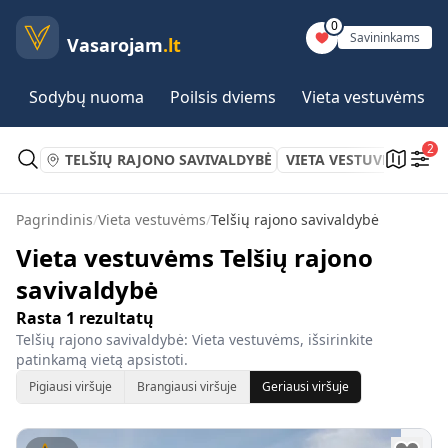
0
Savininkams
Vasarojam
.lt
Sodybų nuoma
Poilsis dviems
Vieta vestuvėms
2
TELŠIŲ RAJONO SAVIVALDYBĖ
VIETA VESTUVĖMS
Pagrindinis
/
Vieta vestuvėms
/
Telšių rajono savivaldybė
Vieta vestuvėms Telšių rajono
savivaldybė
Rasta
1
rezultatų
Telšių rajono savivaldybė: Vieta vestuvėms, išsirinkite
patinkamą vietą apsistoti.
Pigiausi viršuje
Brangiausi viršuje
Geriausi viršuje