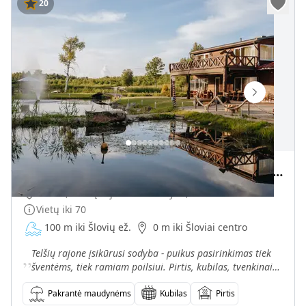
20
Sodyba Šloviai - tiek šventėms, tiek poilsiui
Šloviai, Telšių rajono savivaldybė, Lietuva
Vietų iki
70
100 m iki Šlovių ež.
0 m iki Šloviai centro
„
Telšių rajone įsikūrusi sodyba - puikus pasirinkimas tiek
šventėms, tiek ramiam poilsiui. Pirtis, kubilas, tvenkinai
maudynėms, pavėsinės ir daug gamtos.
Pakrantė maudynėms
Kubilas
Pirtis