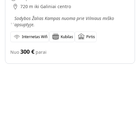
720 m iki Galiniai centro
„
Sodybos Žalias Kampas nuoma prie Vilniaus miško
apsuptyje.
Internetas Wifi
Kubilas
Pirtis
300
€
Nuo
parai