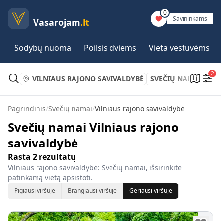
0
Savininkams
Vasarojam
.lt
Sodybų nuoma
Poilsis dviems
Vieta vestuvėms
2
VILNIAUS RAJONO SAVIVALDYBĖ
SVEČIŲ NAMAI
Pagrindinis
/
Svečių namai
/
Vilniaus rajono savivaldybė
Svečių namai Vilniaus rajono
savivaldybė
Rasta
2
rezultatų
Vilniaus rajono savivaldybė: Svečių namai, išsirinkite
patinkamą vietą apsistoti.
Pigiausi viršuje
Brangiausi viršuje
Geriausi viršuje