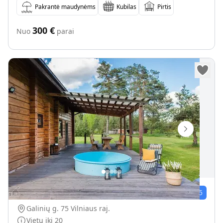
Pakrantė maudynėms
Kubilas
Pirtis
300
€
Nuo
parai
Sodybos nuoma Žalias Kampas prie Vilniaus vienkiemyje
26
įvert.
4.6
/5
Galinių g. 75 Vilniaus raj.
Vietų iki
20