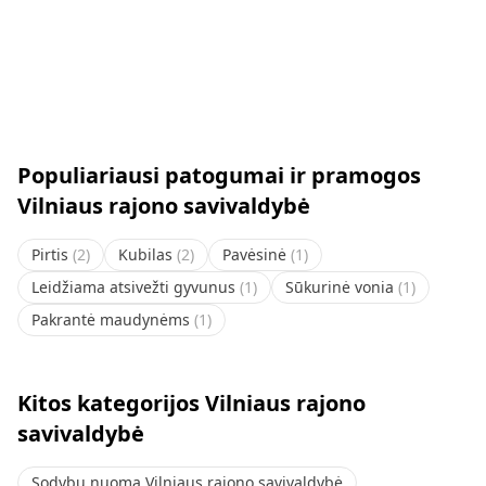
Populiariausi patogumai ir pramogos
Vilniaus rajono savivaldybė
Pirtis
(
2
)
Kubilas
(
2
)
Pavėsinė
(
1
)
Leidžiama atsivežti gyvunus
(
1
)
Sūkurinė vonia
(
1
)
Pakrantė maudynėms
(
1
)
Kitos kategorijos Vilniaus rajono
savivaldybė
Sodybų nuoma Vilniaus rajono savivaldybė