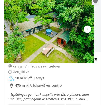
Sodyba su pirtimi, kubilu ir ežero pakrante
Karvys, Vilniaus r. sav., Lietuva
Vietų iki
25
50 m iki ež. Karvys
470 m iki Užukarviškės centro
„
Įspūdingas gamtos kampelis prie ežero pilnaverčiam
poilsiui, pramogoms ir šventėms. Vos 30 min. nuo
Vilniaus – sodyba prie Karvio ežero.